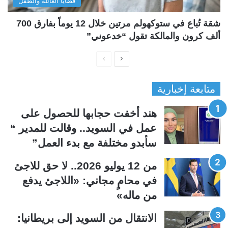
قضايا العائلة والطفل
شقة تُباع في ستوكهولم مرتين خلال 12 يوماً بفارق 700
ألف كرون والمالكة تقول “خدعوني”
ا
ا
ل
ل
متابعة إخبارية
ص
ص
ف
ف
هند أخفت حجابها للحصول على
ح
ح
عمل في السويد.. وقالت للمدير “
ة
ة
سأبدو مختلفة مع بدء العمل”
ا
ا
ل
ل
من 12 يوليو 2026.. لا حق للاجئ
ت
س
في محامٍ مجاني: «اللاجئ يدفع
ا
ا
من ماله»
ل
ب
ي
ق
الانتقال من السويد إلى بريطانيا: