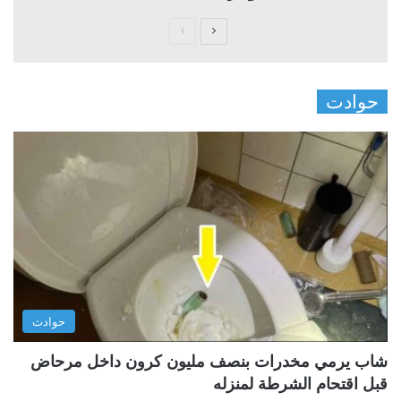
ا
ا
ل
ل
ص
ص
حوادت
ف
ف
ح
ح
ة
ة
ا
ا
ل
ل
ت
س
ا
ا
ل
ب
ي
ق
حوادث
ة
ة
شاب يرمي مخدرات بنصف مليون كرون داخل مرحاض
قبل اقتحام الشرطة لمنزله