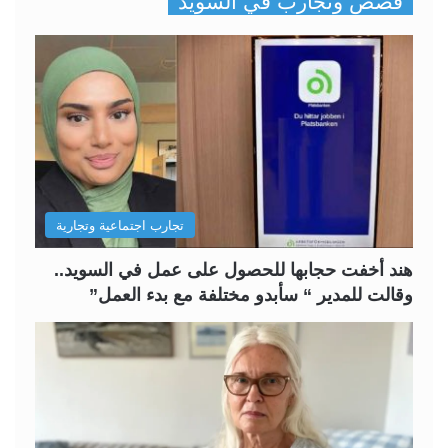
قصص وتجارب في السويد
ف
ف
ح
ح
ة
ة
ا
ا
ل
ل
ت
س
ا
ا
ل
ب
تجارب اجتماعية وتجارية
ي
ق
ة
ة
هند أخفت حجابها للحصول على عمل في السويد..
وقالت للمدير “ سأبدو مختلفة مع بدء العمل”