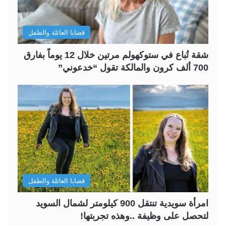
قضايا العائلة والطفل
شقة تُباع في ستوكهولم مرتين خلال 12 يوماً بفارق
700 ألف كرون والمالكة تقول “خدعوني”
قضايا العائلة والطفل
امرأة سويدية تنتقل 900 كيلومتر لشمال السويد
لتحصل على وظيفة ..وهذه تجربتها!