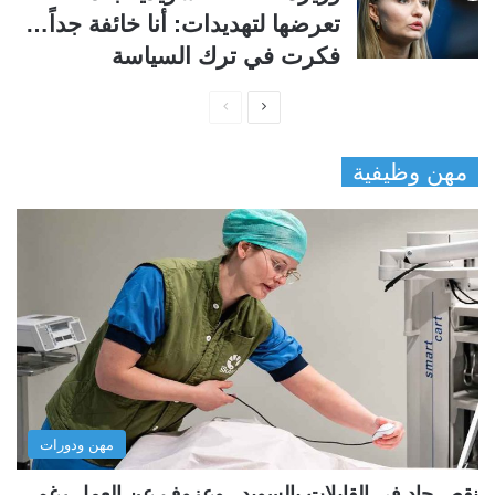
تعرضها لتهديدات: أنا خائفة جداً…
فكرت في ترك السياسة
ا
ا
ل
ل
مهن وظيفية
ص
ص
ف
ف
ح
ح
ة
ة
ا
ا
ل
ل
ت
س
ا
ا
ل
ب
مهن ودورات
ي
ق
ة
ة
نقص حاد في القابلات بالسويد.. وعزوف عن العمل رغم