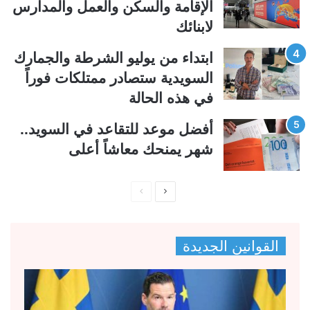
ة
ة
الإقامة والسكن والعمل والمدارس
لابنائك
ابتداء من يوليو الشرطة والجمارك
السويدية ستصادر ممتلكات فوراً
في هذه الحالة
أفضل موعد للتقاعد في السويد..
شهر يمنحك معاشاً أعلى
ا
ا
ل
ل
ص
ص
القوانين الجديدة
ف
ف
ح
ح
ة
ة
ا
ا