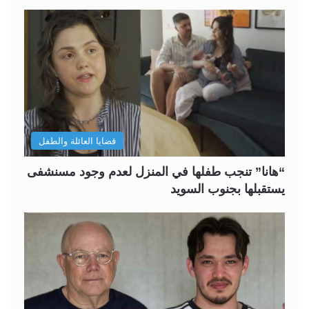
قضايا العائلة والطفل
“هانا” تنجب طفلها في المنزل لعدم وجود مسنشفى
يستقبلها بجنوب السويد