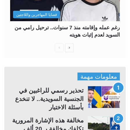
قضايا المهاجرين واللاجئين
رغم عمله وإقامته منذ 7 سنوات.. ترحيل رامي من
السويد لعدم إثبات هويته
ا
ا
ل
ل
ص
ص
ف
ف
معلومات مهمة
ح
ح
ة
ة
تحذير رسمي للراغبين في
ا
ا
الجنسية السويدية.. لا تنخدع
ل
ل
بأسئلة الاختبار
ت
س
مخالفة هذه الإشارة المرورية
ا
ا
تكلفك مخالفة بـ 20 ألف
ل
ب