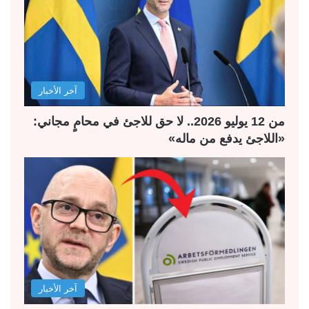
ل
ل
ت
س
ا
ا
ل
ب
آخر الأخبار
ي
ق
ة
ة
من 12 يوليو 2026.. لا حق للاجئ في محامٍ مجاني:
«اللاجئ يدفع من ماله»
آخر الأخبار