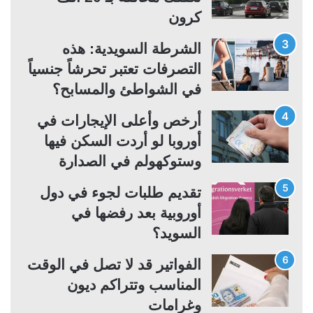
كرون
ي
ق
ة
ة
الشرطة السويدية: هذه
التصرفات تعتبر تحرشاً جنسياً
في الشواطئ والمسابح؟
أرخص وأعلى الإيجارات في
أوروبا لو أردت السكن فيها
وستوكهولم في الصدارة
تقديم طلبات لجوء في دول
أوروبية بعد رفضها في
السويد؟
الفواتير قد لا تصل في الوقت
المناسب وتتراكم ديون
وغرامات