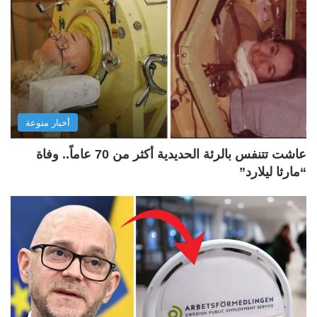
أخبار منوعة
عاشت تتنفس بالرئة الحديدية أكثر من 70 عاماً.. وفاة
“مارثا ليلارد”