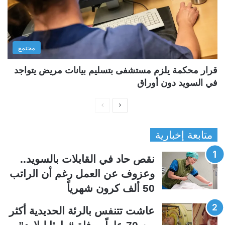
مجتمع
قرار محكمة يلزم مستشفى بتسليم بيانات مريض يتواجد
في السويد دون أوراق
ا
ا
ل
ل
متابعة إخبارية
ص
ص
ف
ف
نقص حاد في القابلات بالسويد..
ح
ح
وعزوف عن العمل رغم أن الراتب
ة
ة
50 ألف كرون شهرياً
ا
ا
ل
ل
عاشت تتنفس بالرئة الحديدية أكثر
ت
س