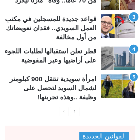
من 70 عاماً.. وفاة “مارثا ليلارد”
ا
ا
ل
ب
قواعد جديدة للمسجلين في مكتب
ي
ق
العمل السويدي.. فقدان تعويضاتك
ة
ة
من أول مخالفة
قطر تعلن استقبالها لطلبات اللجوء
على أراضيها وعبر المفوضية
امرأة سويدية تنتقل 900 كيلومتر
لشمال السويد لتحصل على
وظيفة ..وهذه تجربتها!
ا
ا
ل
ل
ص
ص
القوانين الجديدة
ف
ف