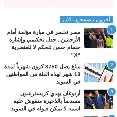
ل
ل
ص
ص
أخرون يتصفحون الآن
ف
ف
ح
ح
مصر تخسر في مبارة مؤلمة أمام
ة
ة
الأرجنتين.. جدل تحكيمي وإشارة
ا
ا
حسام حسن للحكم لا للعنصرية
ل
ل
“X”
ت
س
ا
ا
مبلغ يصل 3750 كرون شهرياً لمدة
ل
ب
18 شهر لهذه الفئة من المواطنين
ي
ق
في السويد
ة
ة
أردوغان يهدي كريسترشون
مسدساً بالذخيرة منقوش عليه
اسمه لا يمكن قبوله في السويد!