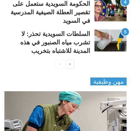
الحكومة السويدية ستعمل على
تقصير العطلة الصيفية المدرسیة
في السويد
السلطات السويدية تحذر: لا
تشرب مياه الصنبور في هذه
المدينة للاشتباه بتخريب
ا
ا
ل
ل
مهن وظيفية
ص
ص
ف
ف
ح
ح
ة
ة
ا
ا
ل
ل
ت
س