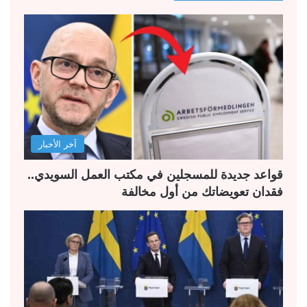
ح
ح
ة
ة
ا
ا
ل
ل
ت
س
ا
ا
ل
ب
آخر الأخبار
ي
ق
ة
ة
قواعد جديدة للمسجلين في مكتب العمل السويدي..
فقدان تعويضاتك من أول مخالفة