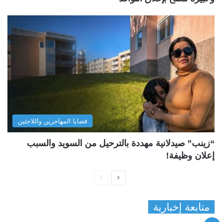
قضايا المهاجرين واللاجئين
“زينب” صيدلانية مهددة بالترحيل من السويد والسبب
إعلان وظيفة!
ا
ا
ل
ل
متابعة إخبارية
ص
ص
ف
ف