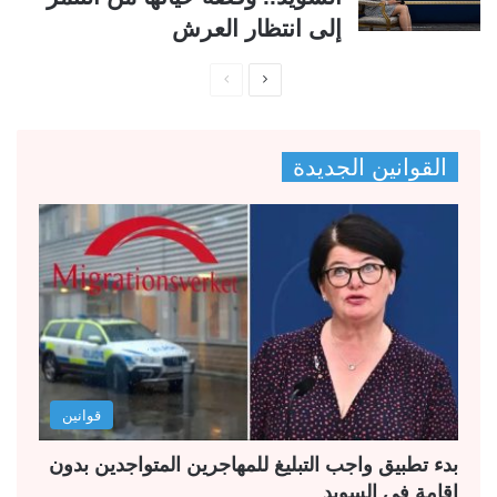
إلى انتظار العرش
ا
ا
ل
ل
ص
ص
القوانين الجديدة
ف
ف
ح
ح
ة
ة
ا
ا
ل
ل
ت
س
ا
ا
ل
ب
قوانين
ي
ق
ة
ة
بدء تطبيق واجب التبليغ للمهاجرين المتواجدين بدون
إقامة في السويد