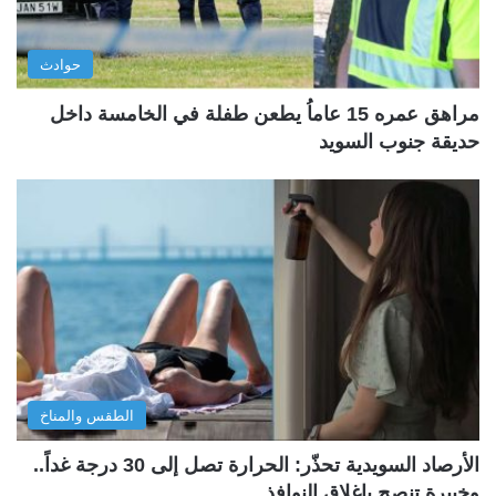
حوادث
مراهق عمره 15 عاماُ يطعن طفلة في الخامسة داخل
حديقة جنوب السويد
الطقس والمناخ
الأرصاد السويدية تحذّر: الحرارة تصل إلى 30 درجة غداً..
وخبيرة تنصح بإغلاق النوافذ