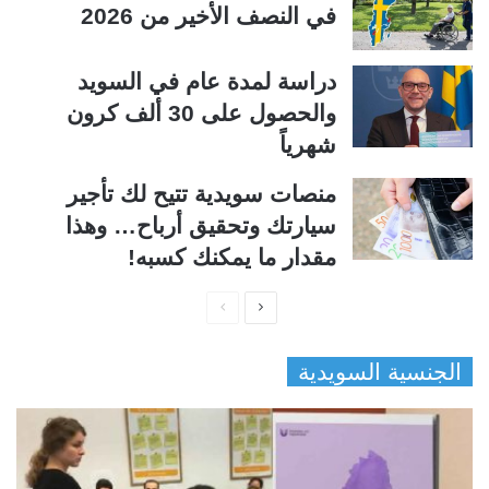
في النصف الأخير من 2026
دراسة لمدة عام في السويد
والحصول على 30 ألف كرون
شهرياً
منصات سويدية تتيح لك تأجير
سيارتك وتحقيق أرباح… وهذا
مقدار ما يمكنك كسبه!
ا
ا
ل
ل
الجنسية السويدية
ص
ص
ف
ف
ح
ح
ة
ة