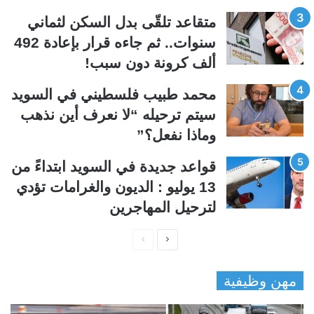
ي
ق
متقاعد تلقّى بدل السكن لثماني
ة
ة
سنوات.. ثم جاءه قرار بإعادة 492
ألف كرونة دون سبب!
محمد طبيب فلسطيني في السويد
سيتم ترحيله “لا نعرف أين نذهب
وماذا نفعل؟”
قواعد جديدة في السويد ابتداءً من
13 يوليو : الديون والغرامات تؤدي
لترحيل المهاجرين
ا
ا
ل
ل
مهن وظيفية
ص
ص
ف
ف