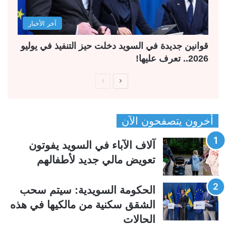
آخر الأخبار
قوانين جديدة في السويد دخلت حيز التنفيذ في يوليو
2026.. تعرف عليها!
ا
ا
ل
ل
ص
ص
أخرون يتصفحون الآن
ف
ف
ح
ح
آلاف الآباء في السويد يفوتون
ة
ة
تعويض مالي جديد لأطفالهم
ا
ا
ل
ل
الحكومة السويدية: سيتم سحب
ت
س
الشقق سكنية من مالكيها في هذه
ا
ا
الحالات
ل
ب