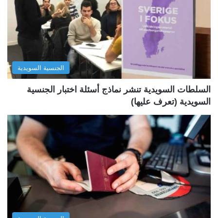
ا
ا
ل
ل
ت
س
ا
ا
ل
ب
الجنسية السويدية
ي
ق
ة
ة
السلطات السويدية تنشر نماذج أسئلة اختبار الجنسية
السويدية (تعرف عليها)