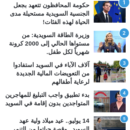
حكومة المحافظون تتعهد بجعل
ح
ح
الجنسية السويدية مستحيلة مدى
ة
ة
الحياة لهذه الفئات!
ا
ا
ل
ل
وزيرة الطاقة السويدية: من
ت
س
مستواها الحالي إلى 2000 كرونة
ا
ا
شهرياً لكل طفل.
ل
ب
ي
ق
آلاف الآباء في السويد استفادوا
ة
ة
من التعويضات المالية الجديدة
لرعاية أطفالهم
بدء تطبيق واجب التبليغ للمهاجرين
المتواجدين بدون إقامة في السويد
14 يوليو.. عيد ميلاد ولية عهد
السويد.. وقصة حياتها من التنمر