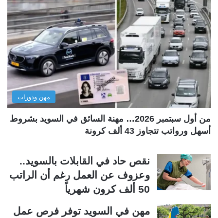
ح
ح
ة
ة
ا
ا
ل
ل
ت
س
ا
ا
ل
ب
مهن ودورات
ي
ق
ة
ة
من أول سبتمبر 2026… مهنة السائق في السويد بشروط
أسهل ورواتب تتجاوز 43 ألف كرونة
نقص حاد في القابلات بالسويد..
وعزوف عن العمل رغم أن الراتب
50 ألف كرون شهرياً
مهن في السويد توفر فرص عمل