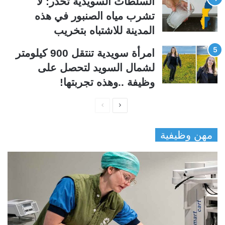
السلطات السويدية تحذر: لا
تشرب مياه الصنبور في هذه
المدينة للاشتباه بتخريب
امرأة سويدية تنتقل 900 كيلومتر
لشمال السويد لتحصل على
وظيفة ..وهذه تجربتها!
ا
ا
ل
ل
مهن وظيفية
ص
ص
ف
ف
ح
ح
ة
ة
ا
ا
ل
ل
ت
س