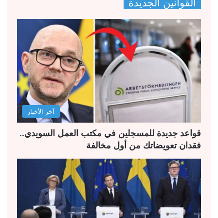
القوانين الجديدة
ف
ف
ح
ح
ة
ة
ا
ا
ل
ل
ت
س
ا
ا
ل
ب
آخر الأخبار
ي
ق
ة
ة
قواعد جديدة للمسجلين في مكتب العمل السويدي..
فقدان تعويضاتك من أول مخالفة