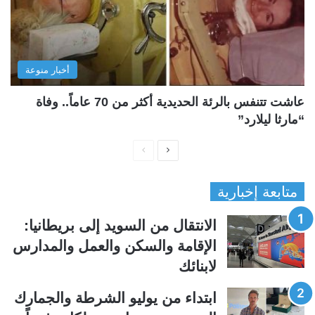
أخبار منوعة
عاشت تتنفس بالرئة الحديدية أكثر من 70 عاماً.. وفاة
“مارثا ليلارد”
ا
ا
ل
ل
متابعة إخبارية
ص
ص
ف
ف
الانتقال من السويد إلى بريطانيا:
ح
ح
الإقامة والسكن والعمل والمدارس
ة
ة
لابنائك
ا
ا
ل
ل
ابتداء من يوليو الشرطة والجمارك
ت
س