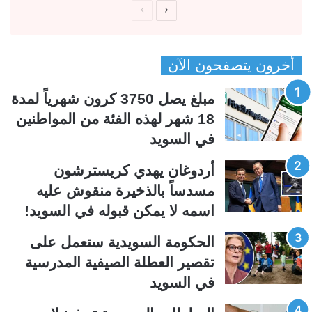
ا
ا
ل
ل
ص
ص
أخرون يتصفحون الآن
ف
ف
ح
ح
مبلغ يصل 3750 كرون شهرياً لمدة
ة
ة
18 شهر لهذه الفئة من المواطنين
ا
ا
في السويد
ل
ل
ت
س
أردوغان يهدي كريسترشون
ا
ا
مسدساً بالذخيرة منقوش عليه
ل
ب
اسمه لا يمكن قبوله في السويد!
ي
ق
الحكومة السويدية ستعمل على
ة
ة
تقصير العطلة الصيفية المدرسیة
في السويد