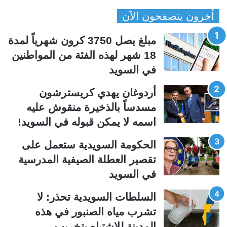
ص
ص
أخرون يتصفحون الآن
ف
ف
ح
ح
مبلغ يصل 3750 كرون شهرياً لمدة
ة
ة
18 شهر لهذه الفئة من المواطنين
ا
ا
في السويد
ل
ل
ت
س
أردوغان يهدي كريسترشون
ا
ا
مسدساً بالذخيرة منقوش عليه
ل
ب
اسمه لا يمكن قبوله في السويد!
ي
ق
الحكومة السويدية ستعمل على
ة
ة
تقصير العطلة الصيفية المدرسیة
في السويد
السلطات السويدية تحذر: لا
تشرب مياه الصنبور في هذه
المدينة للاشتباه بتخريب