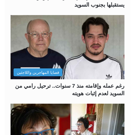
يستقبلها بجنوب السويد
قضايا المهاجرين واللاجئين
رغم عمله وإقامته منذ 7 سنوات.. ترحيل رامي من
السويد لعدم إثبات هويته