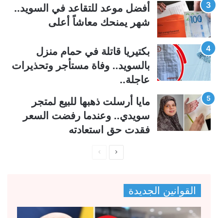
ي
ق
أفضل موعد للتقاعد في السويد..
ة
ة
شهر يمنحك معاشاً أعلى
بكتيريا قاتلة في حمام منزل
بالسويد.. وفاة مستأجر وتحذيرات
عاجلة..
مايا أرسلت ذهبها للبيع لمتجر
سويدي.. وعندما رفضت السعر
فقدت حق استعادته
ا
ا
ل
ل
ص
ص
القوانين الجديدة
ف
ف
ح
ح