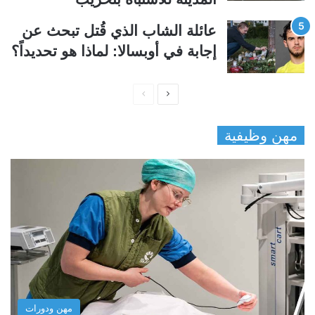
عائلة الشاب الذي قُتل تبحث عن
إجابة في أوبسالا: لماذا هو تحديداً؟
ا
ا
ل
ل
مهن وظيفية
ص
ص
ف
ف
ح
ح
ة
ة
ا
ا
ل
ل
ت
س
ا
ا
ل
ب
مهن ودورات
ي
ق