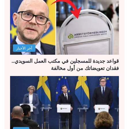
ة
ة
ا
ا
ل
ل
ت
س
ا
ا
ل
ب
آخر الأخبار
ي
ق
ة
ة
قواعد جديدة للمسجلين في مكتب العمل السويدي..
فقدان تعويضاتك من أول مخالفة