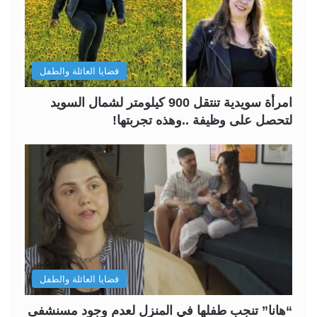
قضايا العائلة والطفل
امرأة سويدية تنتقل 900 كيلومتر لشمال السويد
لتحصل على وظيفة ..وهذه تجربتها!
قضايا العائلة والطفل
“هانا” تنجب طفلها في المنزل لعدم وجود مسنشفى