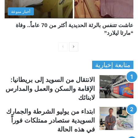
أخبار منوعة
عاشت تتنفس بالرئة الحديدية أكثر من 70 عاماً.. وفاة
“مارثا ليلارد”
ا
ا
ل
ل
متابعة إخبارية
ص
ص
ف
ف
الانتقال من السويد إلى بريطانيا:
ح
ح
الإقامة والسكن والعمل والمدارس
ة
ة
لابنائك
ا
ا
ل
ل
ابتداء من يوليو الشرطة والجمارك
ت
س
السويدية ستصادر ممتلكات فوراً
ا
ا
في هذه الحالة
ل
ب