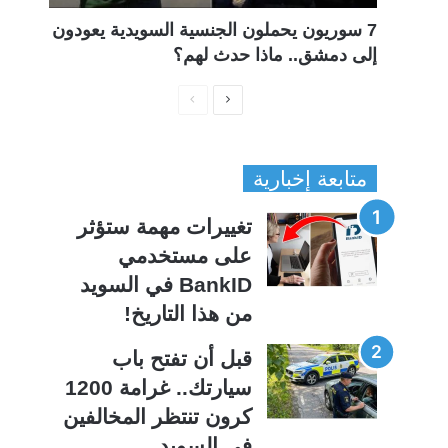
7 سوريون يحملون الجنسية السويدية يعودون
إلى دمشق.. ماذا حدث لهم؟
ا
ا
ل
ل
ص
ص
متابعة إخبارية
ف
ف
ح
ح
تغييرات مهمة ستؤثر
ة
ة
على مستخدمي
ا
ا
BankID في السويد
ل
ل
من هذا التاريخ!
ت
س
ا
ا
قبل أن تفتح باب
ل
ب
سيارتك.. غرامة 1200
ي
ق
كرون تنتظر المخالفين
ة
ة
في السويد