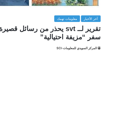
آخر الأخبار
معلومات تهمك
تقرير لــ svt يحذر من رسا
سفر “مزيفة احتيالية”
المركز السويدي للمعلومات-SCI