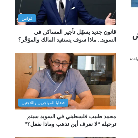
قوانين
قانون جديد يسهّل تأجير المساكن في
ض
السويد.. ماذا سوف يستفيد المالك والمؤجِّر؟
احدة
قضايا المهاجرين واللاجئين
محمد طبيب فلسطيني في السويد سيتم
ترحيله “لا نعرف أين نذهب وماذا نفعل؟”