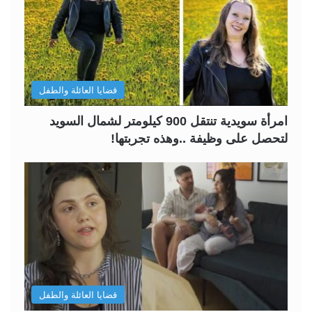
قضايا العائلة والطفل
امرأة سويدية تنتقل 900 كيلومتر لشمال السويد
لتحصل على وظيفة ..وهذه تجربتها!
قضايا العائلة والطفل