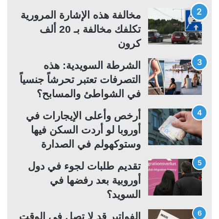
ت
س
مخالفة هذه الإشارة المرورية
ا
ا
تكلفك مخالفة بـ 20 ألف
ل
ب
كرون
ي
ق
ة
ة
الشرطة السويدية: هذه
التصرفات تعتبر تحرشاً جنسياً
في الشواطئ والمسابح؟
أرخص وأعلى الإيجارات في
أوروبا لو أردت السكن فيها
وستوكهولم في الصدارة
تقديم طلبات لجوء في دول
أوروبية بعد رفضها في
السويد؟
الفواتير قد لا تصل في الوقت