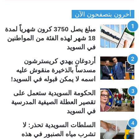
ص
ص
أخرون يتصفحون الآن
ف
ف
ح
ح
مبلغ يصل 3750 كرون شهرياً لمدة
ة
ة
18 شهر لهذه الفئة من المواطنين
ا
ا
في السويد
ل
ل
ت
س
أردوغان يهدي كريسترشون
ا
ا
مسدساً بالذخيرة منقوش عليه
ل
ب
اسمه لا يمكن قبوله في السويد!
ي
ق
الحكومة السويدية ستعمل على
ة
ة
تقصير العطلة الصيفية المدرسیة
في السويد
السلطات السويدية تحذر: لا
تشرب مياه الصنبور في هذه