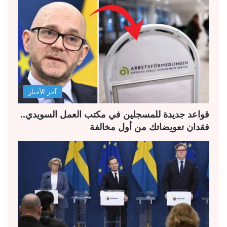
ة
ة
ا
ا
ل
ل
ت
س
ا
ا
ل
ب
آخر الأخبار
ي
ق
ة
ة
قواعد جديدة للمسجلين في مكتب العمل السويدي..
فقدان تعويضاتك من أول مخالفة