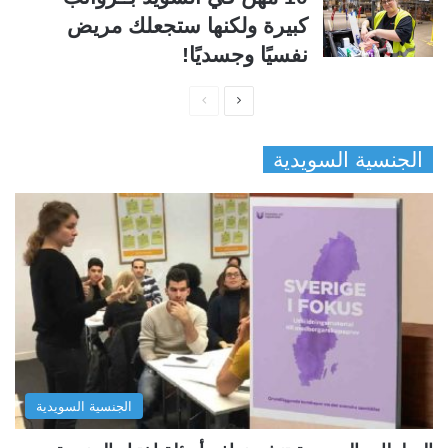
كبيرة ولكنها ستجعلك مريض
نفسيًا وجسديًا!
ا
ا
ل
ل
الجنسية السويدية
ص
ص
ف
ف
ح
ح
ة
ة
ا
ا
ل
ل
ت
س
ا
ا
ل
ب
الجنسية السويدية
ي
ق
ة
ة