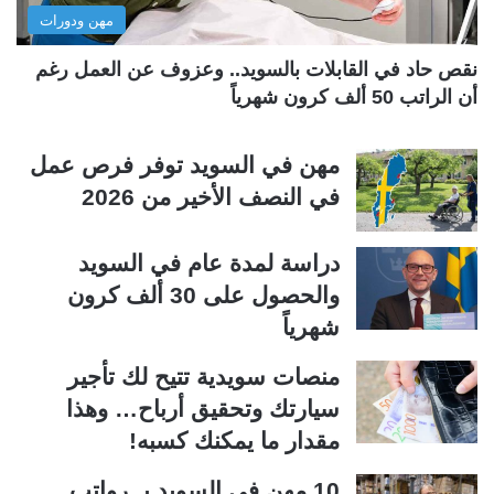
مهن ودورات
ي
ق
ة
ة
نقص حاد في القابلات بالسويد.. وعزوف عن العمل رغم
أن الراتب 50 ألف كرون شهرياً
مهن في السويد توفر فرص عمل
في النصف الأخير من 2026
دراسة لمدة عام في السويد
والحصول على 30 ألف كرون
شهرياً
منصات سويدية تتيح لك تأجير
سيارتك وتحقيق أرباح… وهذا
مقدار ما يمكنك كسبه!
10 مهن في السويد بــرواتب