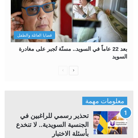
قضايا العائلة والطفل
بعد 22 عاماً في السويد.. مسنّة تُجبر على مغادرة
السويد
ا
ا
ل
ل
ص
ص
ف
ف
معلومات مهمة
ح
ح
ة
ة
تحذير رسمي للراغبين في
ا
ا
الجنسية السويدية.. لا تنخدع
ل
ل
بأسئلة الاختبار