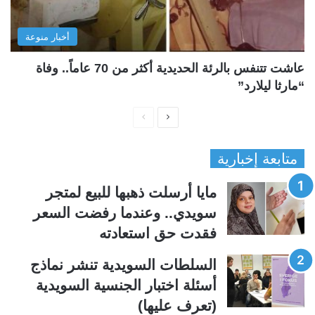
أخبار منوعة
عاشت تتنفس بالرئة الحديدية أكثر من 70 عاماً.. وفاة
“مارثا ليلارد”
ا
ا
ل
ل
متابعة إخبارية
ص
ص
ف
ف
مايا أرسلت ذهبها للبيع لمتجر
ح
ح
سويدي.. وعندما رفضت السعر
ة
ة
فقدت حق استعادته
ا
ا
ل
ل
السلطات السويدية تنشر نماذج
ت
س
أسئلة اختبار الجنسية السويدية
ا
ا
(تعرف عليها)
ل
ب