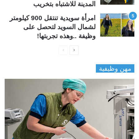
المدينة للاشتباه بتخريب
امرأة سويدية تنتقل 900 كيلومتر
لشمال السويد لتحصل على
وظيفة ..وهذه تجربتها!
ا
ا
ل
ل
مهن وظيفية
ص
ص
ف
ف
ح
ح
ة
ة
ا
ا
ل
ل
ت
س
ا
ا
ل
ب