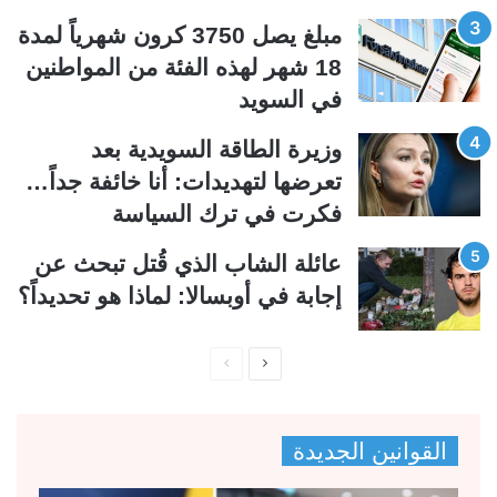
ي
ق
مبلغ يصل 3750 كرون شهرياً لمدة
ة
ة
18 شهر لهذه الفئة من المواطنين
في السويد
وزيرة الطاقة السويدية بعد
تعرضها لتهديدات: أنا خائفة جداً…
فكرت في ترك السياسة
عائلة الشاب الذي قُتل تبحث عن
إجابة في أوبسالا: لماذا هو تحديداً؟
ا
ا
ل
ل
ص
ص
القوانين الجديدة
ف
ف
ح
ح