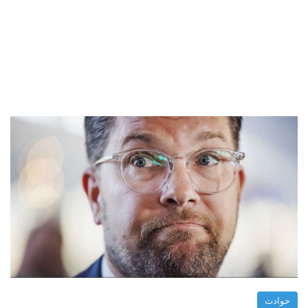
حوادث