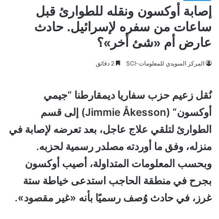
إصابة أوكسون ونقله للطوارئ قبل
ساعات من سفره لإسرائيل. حادث
عارض أم «شئ أخر»؟
المركز السويدي للمعلومات-SCI
2 دقائق
نُقل زعيم حزب سفاريا ديمقارطنا “جيمي
أوكسون” (Jimmie Åkesson) إلى قسم
الطوارئ لتلقي علاج عاجل، بعد تعرضه لإصابة في
منزله، وفق ما أوردته مصلدر رسمية لحزبه.
وبحسب المعلومات المتداولة، أصيب أوكسون
بجرح في منطقة الحاجب استدعى خياطة ستة
غرز، في حادث وُصف رسميًا بأنه «غير مقصود».