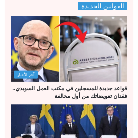
القوانين الجديدة
ف
ف
ح
ح
ة
ة
ا
ا
ل
ل
ت
س
ا
ا
ل
ب
آخر الأخبار
ي
ق
ة
ة
قواعد جديدة للمسجلين في مكتب العمل السويدي..
فقدان تعويضاتك من أول مخالفة