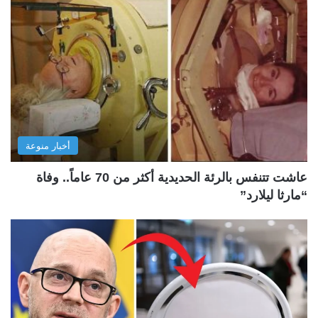
أخبار منوعة
عاشت تتنفس بالرئة الحديدية أكثر من 70 عاماً.. وفاة
“مارثا ليلارد”