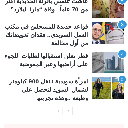
عاشت تتنفس بالرئة الحديدية أكثر
ت
س
من 70 عاماً.. وفاة “مارثا ليلارد”
ا
ا
ل
ب
قواعد جديدة للمسجلين في مكتب
ي
ق
العمل السويدي.. فقدان تعويضاتك
ة
ة
من أول مخالفة
قطر تعلن استقبالها لطلبات اللجوء
على أراضيها وعبر المفوضية
امرأة سويدية تنتقل 900 كيلومتر
لشمال السويد لتحصل على
وظيفة ..وهذه تجربتها!
ا
ا
ل
ل
ص
ص