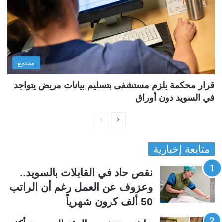
مجتمع
قرار محكمة يلزم مستشفى بتسليم بيانات مريض يتواجد
في السويد دون أوراق
ا
ا
ل
ل
متابعة إخبارية
ص
ص
ف
ف
نقص حاد في القابلات بالسويد..
ح
ح
وعزوف عن العمل رغم أن الراتب
ة
ة
50 ألف كرون شهرياً
ا
ا
ل
ل