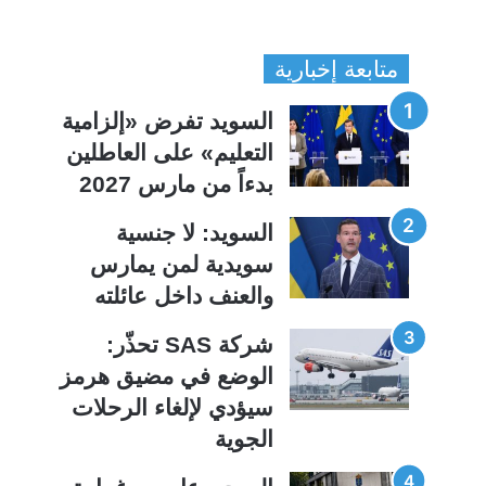
ل
ل
ص
ص
متابعة إخبارية
ف
ف
ح
ح
السويد تفرض «إلزامية
ة
ة
التعليم» على العاطلين
ا
ا
بدءاً من مارس 2027
ل
ل
ت
س
السويد: لا جنسية
ا
ا
سويدية لمن يمارس
ل
ب
والعنف داخل عائلته
ي
ق
شركة SAS تحذّر:
ة
ة
الوضع في مضيق هرمز
سيؤدي لإلغاء الرحلات
الجوية