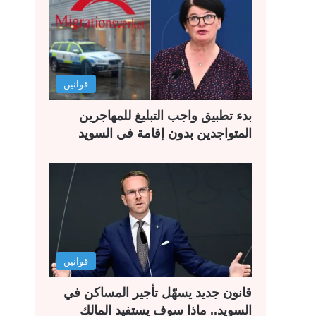
ا
ا
ل
ل
ت
س
ا
ا
قوانين
ل
ب
ي
ق
بدء تطبيق واجب التبليغ للمهاجرين
ة
ة
المتواجدين بدون إقامة في السويد
قوانين
قانون جديد يسهّل تأجير المساكن في
السويد.. ماذا سوف يستفيد المالك