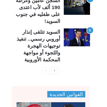
السجن عامين وغرامة
190 ألف لأب اعتدى
على طفليه في جنوب
السويد!
السويد تتلقى إنذار
أوروبي رسمي.. تنفيذ
توجيهات الهجرة
واللجوء أو مواجهة
المحكمة الأوروبية
ا
ا
ل
ل
ص
ص
ف
ف
القوانين الجديدة
ح
ح
ة
ة