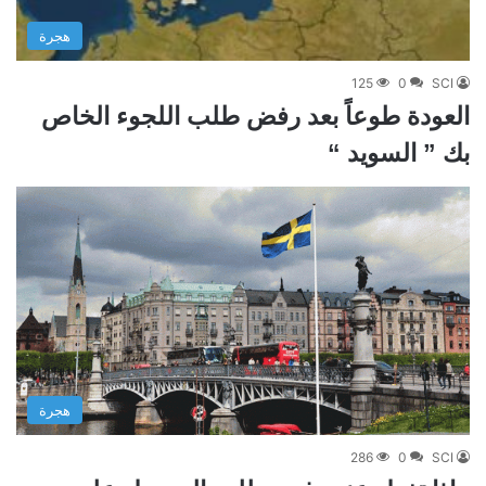
هجرة
125
0
SCI
العودة طوعاً بعد رفض طلب اللجوء الخاص
بك ” السويد “
هجرة
286
0
SCI