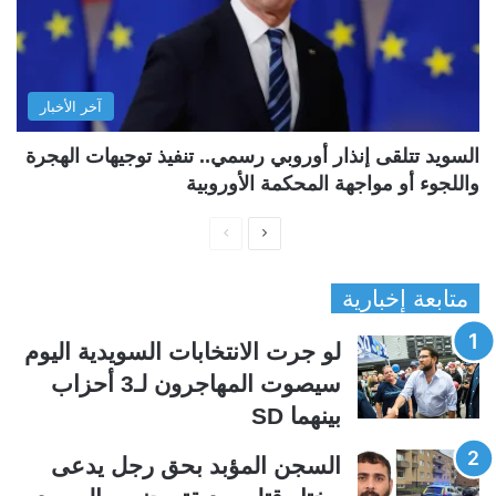
آخر الأخبار
السويد تتلقى إنذار أوروبي رسمي.. تنفيذ توجيهات الهجرة
واللجوء أو مواجهة المحكمة الأوروبية
ا
ا
ل
ل
متابعة إخبارية
ص
ص
ف
ف
لو جرت الانتخابات السويدية اليوم
ح
ح
سيصوت المهاجرون لـ3 أحزاب
ة
ة
بينهما SD
ا
ا
ل
ل
السجن المؤبد بحق رجل يدعى
ت
س