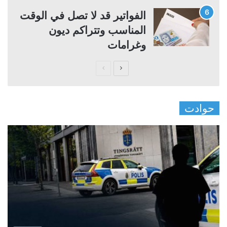
الفواتير قد لا تصل في الوقت
المناسب وتتراكم ديون
وغرامات
ا
ا
ل
ل
ص
ص
حوادت
ف
ف
ح
ح
ة
ة
ا
ا
ل
ل
ت
س
ا
ا
ل
ب
ي
ق