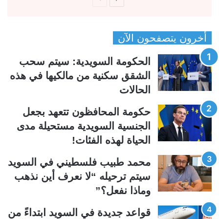
ل
ل
ص
ص
أخرون يتصفحون الآن
ف
ف
ح
ح
الحكومة السويدية: سيتم سحب
ة
ة
الشقق سكنية من مالكيها في هذه
ا
ا
الحالات
ل
ل
ت
س
حكومة المحافظون تتعهد بجعل
ا
ا
الجنسية السويدية مستحيلة مدى
ل
ب
الحياة لهذه الفئات!
ي
ق
محمد طبيب فلسطيني في السويد
ة
ة
سيتم ترحيله “لا نعرف أين نذهب
وماذا نفعل؟”
قواعد جديدة في السويد ابتداءً من