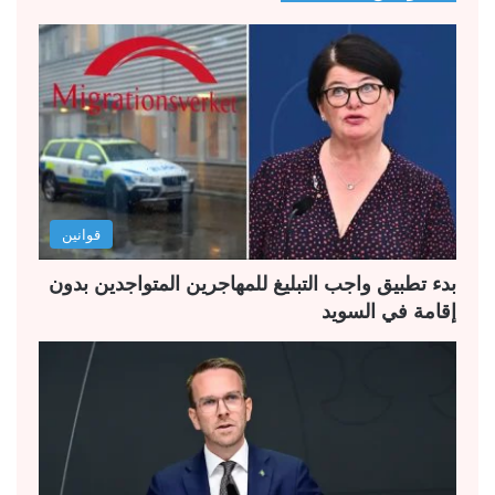
ح
ح
ة
ة
ا
ا
ل
ل
ت
س
ا
ا
ل
ب
قوانين
ي
ق
ة
ة
بدء تطبيق واجب التبليغ للمهاجرين المتواجدين بدون
إقامة في السويد