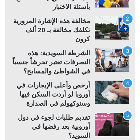
ل
ل
بأسئلة الاختبار
ت
س
مخالفة هذه الإشارة المرورية
ا
ا
تكلفك مخالفة بـ 20 ألف
ل
ب
كرون
ي
ق
ة
ة
الشرطة السويدية: هذه
التصرفات تعتبر تحرشاً جنسياً
في الشواطئ والمسابح؟
أرخص وأعلى الإيجارات في
أوروبا لو أردت السكن فيها
وستوكهولم في الصدارة
تقديم طلبات لجوء في دول
أوروبية بعد رفضها في
السويد؟