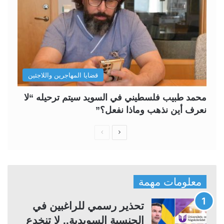
قضايا المهاجرين واللاجئين
محمد طبيب فلسطيني في السويد سيتم ترحيله “لا
نعرف أين نذهب وماذا نفعل؟”
ا
ا
ل
ل
ص
ص
ف
ف
معلومات مهمة
ح
ح
ة
ة
تحذير رسمي للراغبين في
ا
ا
الجنسية السويدية.. لا تنخدع