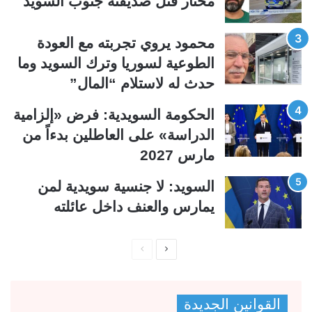
مختار قتل صديقته جنوب السويد
ا
ا
ل
ب
محمود يروي تجربته مع العودة
ي
ق
الطوعية لسوريا وترك السويد وما
ة
ة
حدث له لاستلام “المال”
الحكومة السويدية: فرض «إلزامية
الدراسة» على العاطلين بدءاً من
مارس 2027
السويد: لا جنسية سويدية لمن
يمارس والعنف داخل عائلته
ا
ا
ل
ل
ص
ص
القوانين الجديدة
ف
ف