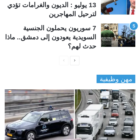
13 يوليو : الديون والغرامات تؤدي
لترحيل المهاجرين
7 سوريون يحملون الجنسية
السويدية يعودون إلى دمشق.. ماذا
حدث لهم؟
ا
ا
ل
ل
مهن وظيفية
ص
ص
ف
ف
ح
ح
ة
ة
ا
ا
ل
ل
ت
س
ا
ا