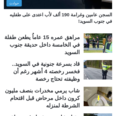
حوادث
ة
ة
السجن عامين وغرامة 190 ألف لأب اعتدى على طفليه
في جنوب السويد!
مراهق عمره 15 عاماُ يطعن طفلة
في الخامسة داخل حديقة جنوب
السويد
قاد بسرعة جنونية في السويد..
فخسر رخصته 4 أشهر رغم أن
وظيفته تحتاج رخصة
شاب يرمي مخدرات بنصف مليون
كرون داخل مرحاض قبل اقتحام
الشرطة لمنزله