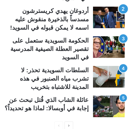
ل
ل
ت
س
أردوغان يهدي كريسترشون
ا
ا
مسدساً بالذخيرة منقوش عليه
ل
ب
اسمه لا يمكن قبوله في السويد!
ي
ق
الحكومة السويدية ستعمل على
ة
ة
تقصير العطلة الصيفية المدرسیة
في السويد
السلطات السويدية تحذر: لا
تشرب مياه الصنبور في هذه
المدينة للاشتباه بتخريب
عائلة الشاب الذي قُتل تبحث عن
إجابة في أوبسالا: لماذا هو تحديداً؟
ا
ا