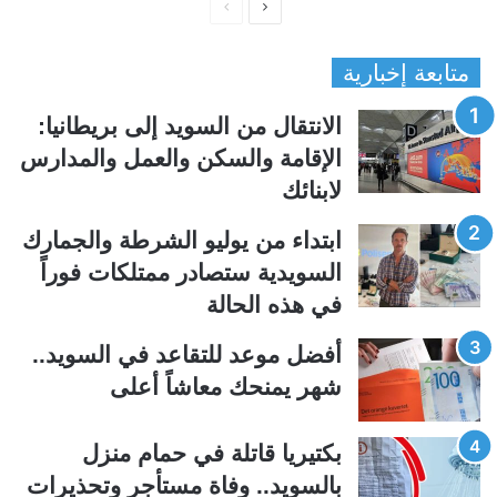
ا
ا
ل
ل
متابعة إخبارية
ص
ص
ف
ف
الانتقال من السويد إلى بريطانيا:
ح
ح
الإقامة والسكن والعمل والمدارس
ة
ة
لابنائك
ا
ا
ل
ل
ابتداء من يوليو الشرطة والجمارك
ت
س
السويدية ستصادر ممتلكات فوراً
ا
ا
في هذه الحالة
ل
ب
ي
ق
أفضل موعد للتقاعد في السويد..
ة
ة
شهر يمنحك معاشاً أعلى
بكتيريا قاتلة في حمام منزل
بالسويد.. وفاة مستأجر وتحذيرات