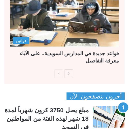
قوانين
قواعد جديدة في المدارس السويدية.. على الآباء
معرفة التفاصيل
ا
ا
ل
ل
ص
ص
أخرون يتصفحون الآن
ف
ف
ح
ح
مبلغ يصل 3750 كرون شهرياً لمدة
ة
ة
18 شهر لهذه الفئة من المواطنين
ا
ا
في السويد