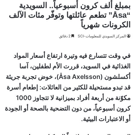
بمبلغ ألف كرون أسبوعياً.. السويدية
“Åsa” تطعم عائلتها وتوفّر مئات الآلف
الكرونات شهرياً
المركز السويدي للمعلومات-SCI
2 دقائق
في وقت تتسارع فيه وتيرة ارتفاع أسعار المواد
الغذائية في السويد، قررت الأم لطفلين، آسا
أكسلشون (Åsa Axelsson)، خوض تجربة جريئة
قد تبدو مستحيلة للكثير من العائلات: إطعام أسرة
مكوّنة من أربعة أفراد بميزانية لا تتجاوز 1000
كرون أسبوعياً، من دون التضحية بالصحة أو الجودة
أو الاعتبارات البيئية.