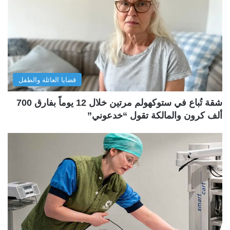
قضايا العائلة والطفل
شقة تُباع في ستوكهولم مرتين خلال 12 يوماً بفارق 700
ألف كرون والمالكة تقول “خدعوني”