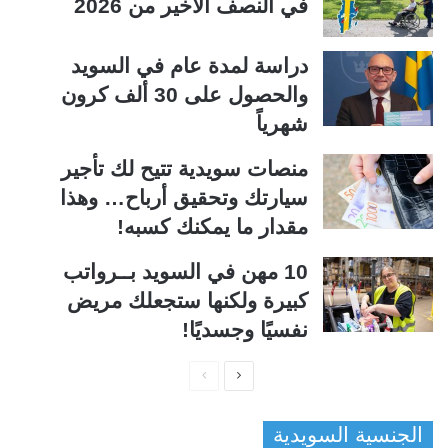
في النصف الأخير من 2026
دراسة لمدة عام في السويد
والحصول على 30 ألف كرون
شهرياً
منصات سويدية تتيح لك تأجير
سيارتك وتحقيق أرباح… وهذا
مقدار ما يمكنك كسبه!
10 مهن في السويد بــرواتب
كبيرة ولكنها ستجعلك مريض
نفسيًا وجسديًا!
ا
ا
ل
ل
الجنسية السويدية
ص
ص