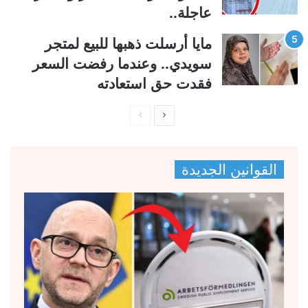
عاجلة..
مايا أرسلت ذهبها للبيع لمتجر
سويدي.. وعندما رفضت السعر
فقدت حق استعادته
ا
ا
ل
ل
ص
ص
القوانين الجديدة
ف
ف
ح
ح
ة
ة
ا
ا
ل
ل
ت
س
ا
ا
ل
ب