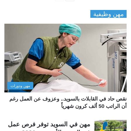
ل
ل
مهن وظيفية
ص
ص
ف
ف
ح
ح
ة
ة
ا
ا
ل
ل
ت
س
ا
ا
ل
ب
مهن ودورات
ي
ق
ة
ة
نقص حاد في القابلات بالسويد.. وعزوف عن العمل رغم
أن الراتب 50 ألف كرون شهرياً
مهن في السويد توفر فرص عمل