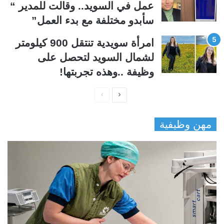
عمل في السويد.. وقالت للمدير “
سأبدو مختلفة مع بدء العمل”
امرأة سويدية تنتقل 900 كيلومتر
لشمال السويد لتحصل على
وظيفة ..وهذه تجربتها!
ا
ا
ل
ل
مهن وظيفية
ص
ص
ف
ف
ح
ح
ة
ة
ا
ا
ل
ل
ت
س
ا
ا