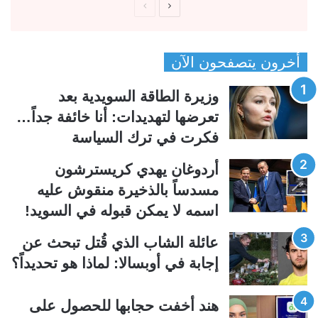
ا
ا
ل
ل
ص
ص
أخرون يتصفحون الآن
ف
ف
ح
ح
وزيرة الطاقة السويدية بعد
ة
ة
تعرضها لتهديدات: أنا خائفة جداً…
ا
ا
فكرت في ترك السياسة
ل
ل
ت
س
أردوغان يهدي كريسترشون
ا
ا
مسدساً بالذخيرة منقوش عليه
ل
ب
اسمه لا يمكن قبوله في السويد!
ي
ق
عائلة الشاب الذي قُتل تبحث عن
ة
ة
إجابة في أوبسالا: لماذا هو تحديداً؟
هند أخفت حجابها للحصول على