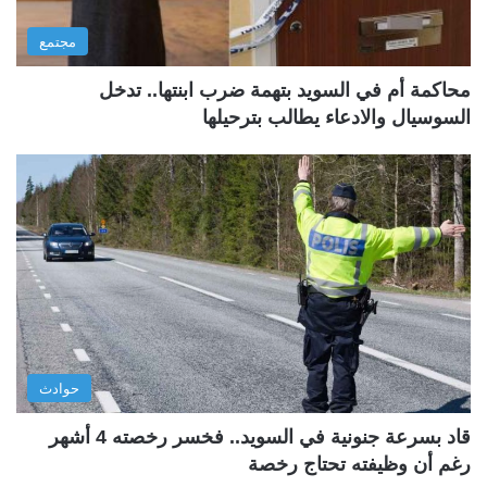
مجتمع
محاكمة أم في السويد بتهمة ضرب ابنتها.. تدخل
السوسيال والادعاء يطالب بترحيلها
حوادث
قاد بسرعة جنونية في السويد.. فخسر رخصته 4 أشهر
رغم أن وظيفته تحتاج رخصة