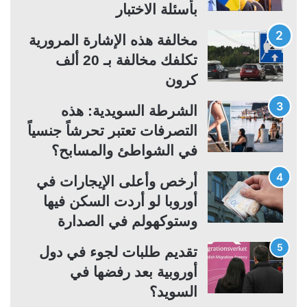
ل
ل
بأسئلة الاختبار
ت
س
مخالفة هذه الإشارة المرورية
ا
ا
تكلفك مخالفة بـ 20 ألف
ل
ب
كرون
ي
ق
ة
ة
الشرطة السويدية: هذه
التصرفات تعتبر تحرشاً جنسياً
في الشواطئ والمسابح؟
أرخص وأعلى الإيجارات في
أوروبا لو أردت السكن فيها
وستوكهولم في الصدارة
تقديم طلبات لجوء في دول
أوروبية بعد رفضها في
السويد؟