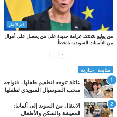
آخر الأخبار
من يوليو 2026.. غرامة جديدة على من يحصل على أموال
من التأمينات السويدية بالخطأ
ا
ا
ل
ل
متابعة إخبارية
ص
ص
ف
ف
عائلة تتوجه لتطعيم طفلها.. فتواجه
ح
ح
سحب السوسيال السويدي لطفلها
ة
ة
ا
ا
الانتقال من السويد إلى ألمانيا:
ل
ل
المعيشة والسكن والأطفال
ت
س