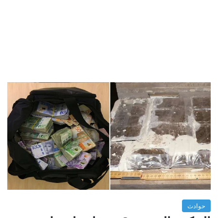
حوادث