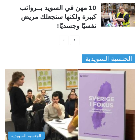
10 مهن في السويد بــرواتب
كبيرة ولكنها ستجعلك مريض
نفسيًا وجسديًا!
ا
ا
ل
ل
الجنسية السويدية
ص
ص
ف
ف
ح
ح
ة
ة
ا
ا
ل
ل
ت
س
ا
ا
ل
ب
الجنسية السويدية
ي
ق