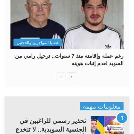
قضايا المهاجرين واللاجئين
رغم عمله وإقامته منذ 7 سنوات.. ترحيل رامي من
السويد لعدم إثبات هويته
ا
ا
ل
ل
ص
ص
ف
ف
معلومات مهمة
ح
ح
ة
ة
تحذير رسمي للراغبين في
ا
ا
الجنسية السويدية.. لا تنخدع