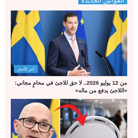
القوانين الجديدة
ف
ف
ح
ح
ة
ة
ا
ا
ل
ل
ت
س
ا
ا
ل
ب
آخر الأخبار
ي
ق
ة
ة
من 12 يوليو 2026.. لا حق للاجئ في محامٍ مجاني:
«اللاجئ يدفع من ماله»