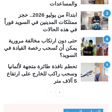
والمساعدات
ا
ا
ل
ب
ابتداءً من يوليو 2026.. حجز
ي
ق
ممتلكات المدينين في السويد فوراً
ة
ة
في هذه الحالات
حتى دون ارتكاب مخالفة مرورية
يمكن أن تُسحب رخصة القيادة في
السويد؟
تحطم نافذة طائرة متجهة لألمانيا
وسحب راكب للخارج على ارتفاع
5 آلاف متر
ا
ا
ل
ل
ص
ص