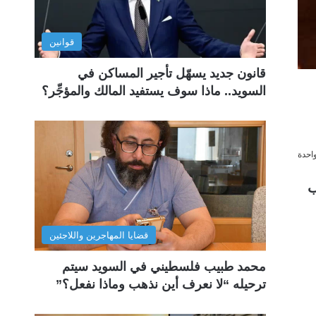
قوانين
قانون جديد يسهّل تأجير المساكن في
السويد.. ماذا سوف يستفيد المالك والمؤجِّر؟
احدة
ب
قضايا المهاجرين واللاجئين
محمد طبيب فلسطيني في السويد سيتم
ترحيله “لا نعرف أين نذهب وماذا نفعل؟”