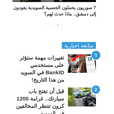
7 سوريون يحملون الجنسية السويدية يعودون
إلى دمشق.. ماذا حدث لهم؟
ا
ا
ل
ل
ص
ص
متابعة إخبارية
ف
ف
ح
ح
تغييرات مهمة ستؤثر
ة
ة
على مستخدمي
ا
ا
BankID في السويد
ل
ل
من هذا التاريخ!
ت
س
ا
ا
قبل أن تفتح باب
ل
ب
سيارتك.. غرامة 1200
ي
ق
كرون تنتظر المخالفين
ة
ة
في السويد