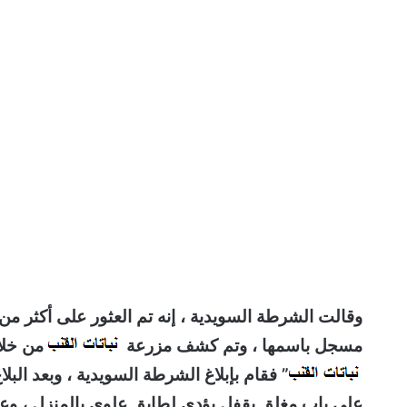
وقالت الشرطة السويدية ، إنه تم العثور على أكثر من 20 كيلوغراما م
مسجل باسمها ، وتم كشف مزرعة
من خلال
” فقام بإبلاغ الشرطة السويدية ، وبعد الب
على باب مغلق بقفل يؤدى لطابق علوي بالمنزل ، وعن