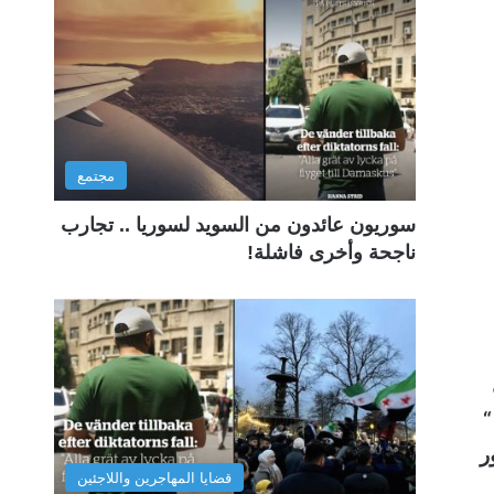
مجتمع
سوريون عائدون من السويد لسوريا .. تجارب
ناجحة وأخرى فاشلة!
“
ر
قضايا المهاجرين واللاجئين