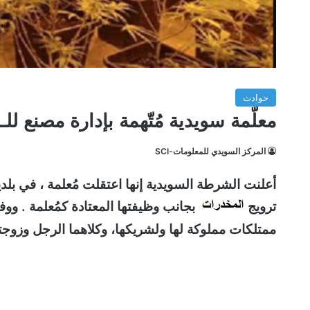
حوادث
معلّمة سويدية مُتّهمة بإدارة مصنع ل
المركز السويدي للمعلومات-SCI
أعلنت الشرطة السويدية إنها اعتقلت مُعلمة ، في بلدي
ترويج
بجانب وظيفتها المعتادة كمُعلمة . ووف
ممتلكات مملوكة لها ولشريكها، وكلاهما الرجل وزوجته