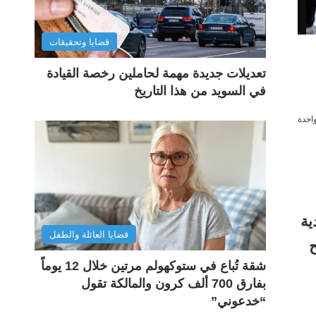
قضايا وتحقيقات
تعديلات جديدة مهمة لحاملين رخصة القيادة
في السويد من هذا التاريخ
احدة
دية
قضايا العائلة والطفل
ح
شقة تُباع في ستوكهولم مرتين خلال 12 يوماً
بفارق 700 ألف كرون والمالكة تقول
“خدعوني”