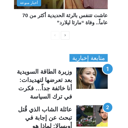
أخبار منوعة
عاشت تتنفس بالرئة الحديدية أكثر من 70
عاماً.. وفاة “مارثا ليلارد”
ا
ا
ل
ل
ص
ص
متابعة إخبارية
ف
ف
ح
ح
وزيرة الطاقة السويدية
ة
ة
بعد تعرضها لتهديدات:
ا
ا
أنا خائفة جداً… فكرت
ل
ل
في ترك السياسة
ت
س
ا
ا
عائلة الشاب الذي قُتل
ل
ب
تبحث عن إجابة في
ي
ق
أوبسالا: لماذا هو