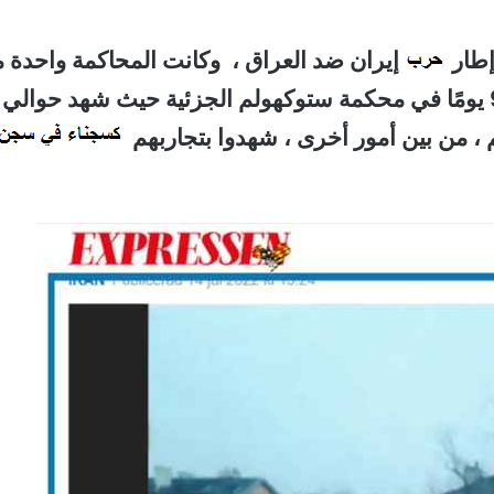
طار
إيران ضد العراق ، وكانت المحاكمة واحدة 
الأكبر من نوعها في السويد ، حيث استغرقت 92 يومًا في محكمة ستوكهولم الجزئية حيث شهد حوالي