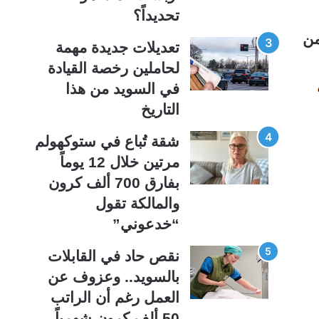
ة
ة
تحديداً؟
من
تعديلات جديدة مهمة
لحاملين رخصة القيادة
في السويد من هذا
التاريخ
شقة تُباع في ستوكهولم
مرتين خلال 12 يوماً
بفارق 700 ألف كرون
والمالكة تقول
“خدعوني”
نقص حاد في القابلات
بالسويد.. وعزوف عن
العمل رغم أن الراتب
50 ألف كرون شهرياً