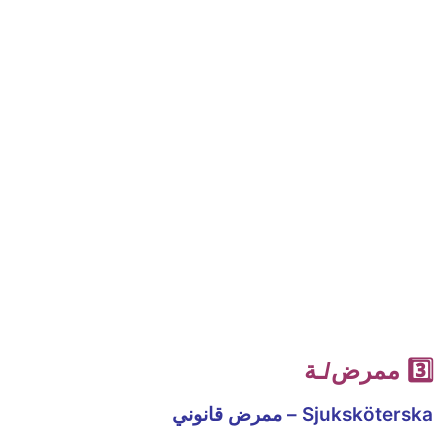
3️⃣ ممرض/ـة
Sjuksköterska – ممرض قانوني