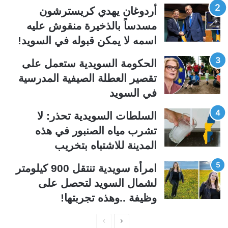
ت
س
أردوغان يهدي كريسترشون
ا
ا
مسدساً بالذخيرة منقوش عليه
ل
ب
اسمه لا يمكن قبوله في السويد!
ي
ق
الحكومة السويدية ستعمل على
ة
ة
تقصير العطلة الصيفية المدرسیة
في السويد
السلطات السويدية تحذر: لا
تشرب مياه الصنبور في هذه
المدينة للاشتباه بتخريب
امرأة سويدية تنتقل 900 كيلومتر
لشمال السويد لتحصل على
وظيفة ..وهذه تجربتها!
ا
ا