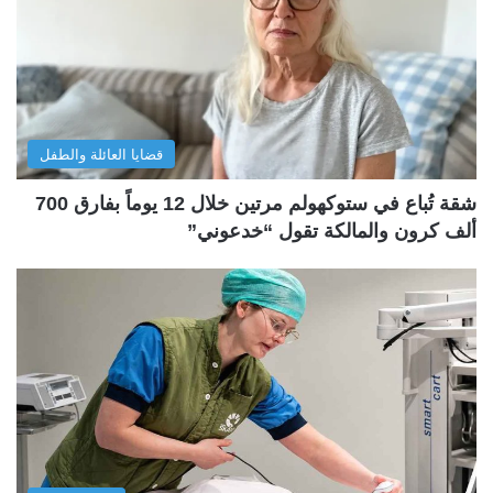
قضايا العائلة والطفل
شقة تُباع في ستوكهولم مرتين خلال 12 يوماً بفارق 700
ألف كرون والمالكة تقول “خدعوني”