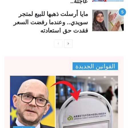
عاجلة..
مايا أرسلت ذهبها للبيع لمتجر
سويدي.. وعندما رفضت السعر
فقدت حق استعادته
ا
ا
ل
ل
ص
ص
القوانين الجديدة
ف
ف
ح
ح
ة
ة
ا
ا
ل
ل
ت
س
ا
ا
ل
ب