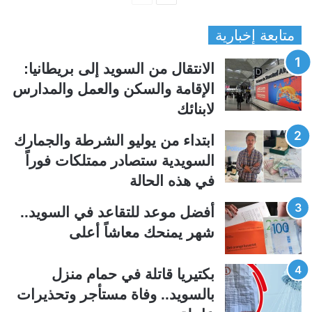
ل
ل
متابعة إخبارية
ص
ص
ف
ف
الانتقال من السويد إلى بريطانيا:
ح
ح
الإقامة والسكن والعمل والمدارس
ة
ة
لابنائك
ا
ا
ل
ل
ابتداء من يوليو الشرطة والجمارك
ت
س
السويدية ستصادر ممتلكات فوراً
ا
ا
في هذه الحالة
ل
ب
ي
ق
أفضل موعد للتقاعد في السويد..
ة
ة
شهر يمنحك معاشاً أعلى
بكتيريا قاتلة في حمام منزل
بالسويد.. وفاة مستأجر وتحذيرات