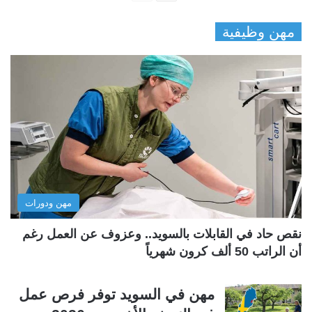
ل
ل
مهن وظيفية
ص
ص
ف
ف
ح
ح
ة
ة
ا
ا
ل
ل
ت
س
ا
ا
ل
ب
مهن ودورات
ي
ق
ة
ة
نقص حاد في القابلات بالسويد.. وعزوف عن العمل رغم
أن الراتب 50 ألف كرون شهرياً
مهن في السويد توفر فرص عمل