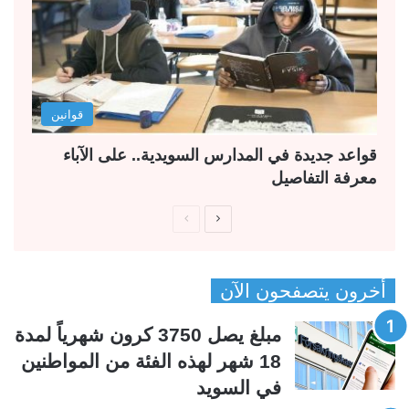
قوانين
قواعد جديدة في المدارس السويدية.. على الآباء
معرفة التفاصيل
ا
ا
ل
ل
ص
ص
أخرون يتصفحون الآن
ف
ف
ح
ح
مبلغ يصل 3750 كرون شهرياً لمدة
ة
ة
18 شهر لهذه الفئة من المواطنين
ا
ا
في السويد
ل
ل