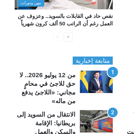
مهن ودورات
نقص حاد في القابلات بالسويد.. وعزوف عن
العمل رغم أن الراتب 50 ألف كرون شهرياً
ا
ا
ل
ل
ص
ص
متابعة إخبارية
ف
ف
ح
ح
من 12 يوليو 2026.. لا
ة
ة
حق للاجئ في محامٍ
ا
ا
مجاني: «اللاجئ يدفع
ل
ل
من ماله»
ت
س
ا
ا
الانتقال من السويد إلى
ل
ب
بريطانيا: الإقامة
ي
ق
عت
والسكن والعمل