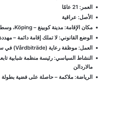
العمر: 21 عامًا
الأصل: عراقية
مكان الإقامة: مدينة كوبينغ – Köping، وسط السويد
الوضع القانوني: لا تملك إقامة دائمة – مهددة
العمل: موظفة رعاية (Vårdbiträde) في سكن مخصص لذوي الإعاقة (LSS-boende)
النشاط السياسي: رئيسة منظمة شبابية تاب
مالاردالن
الرياضة: ملاكمة – حاصلة على فضية بطولة 