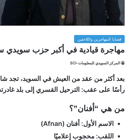
قضايا المهاجرين واللاجئين
مهاجرة قيادية في أكبر حزب سويدي سترحل للعراق ب
المركز السويدي للمعلومات-SCI
بعد أكثر من عقد من العيش في السويد، تجد شابة
رأسًا على عقب: الترحيل القسري إلى بلد غادرته
من هي “أفنان”؟
الاسم الأول: أفنان (Afnan)
اللقب: محجوب إعلاميًا