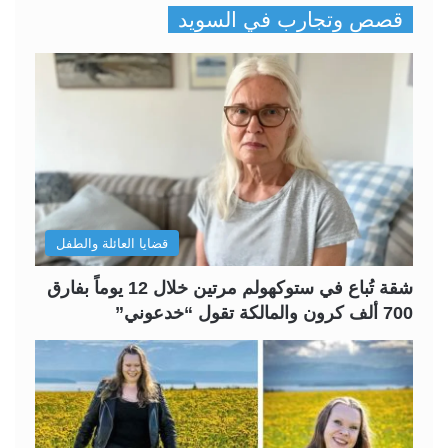
قصص وتجارب في السويد
ف
ف
ح
ح
ة
ة
ا
ا
ل
ل
ت
س
ا
ا
ل
ب
قضايا العائلة والطفل
ي
ق
ة
ة
شقة تُباع في ستوكهولم مرتين خلال 12 يوماً بفارق
700 ألف كرون والمالكة تقول “خدعوني”