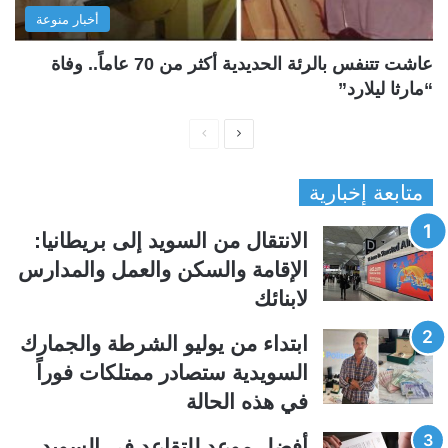
أخبار منوعة
عاشت تتنفس بالرئة الحديدية أكثر من 70 عاماً.. وفاة
“مارثا ليلارد”
ا
ا
ل
ل
متابعة إخبارية
ص
ص
ف
ف
الانتقال من السويد إلى بريطانيا:
ح
ح
الإقامة والسكن والعمل والمدارس
ة
ة
لابنائك
ا
ا
ل
ل
ابتداء من يوليو الشرطة والجمارك
ت
س
السويدية ستصادر ممتلكات فوراً
ا
ا
في هذه الحالة
ل
ب
ي
ق
أفضل موعد للتقاعد في السويد..