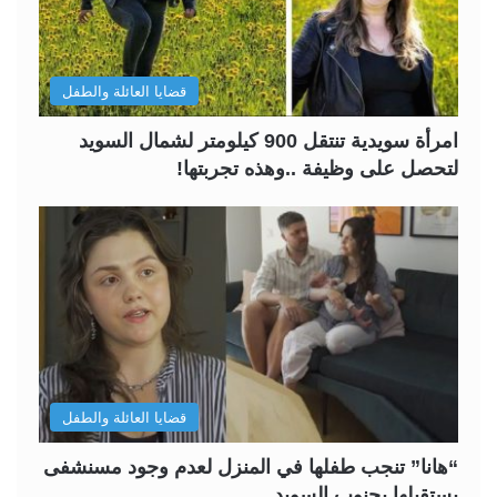
قضايا العائلة والطفل
امرأة سويدية تنتقل 900 كيلومتر لشمال السويد
لتحصل على وظيفة ..وهذه تجربتها!
قضايا العائلة والطفل
“هانا” تنجب طفلها في المنزل لعدم وجود مسنشفى
يستقبلها بجنوب السويد