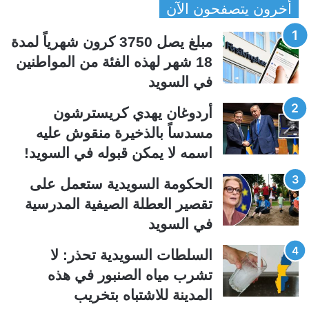
أخرون يتصفحون الآن
ف
ف
ح
ح
مبلغ يصل 3750 كرون شهرياً لمدة
ة
ة
18 شهر لهذه الفئة من المواطنين
ا
ا
في السويد
ل
ل
ت
س
أردوغان يهدي كريسترشون
ا
ا
مسدساً بالذخيرة منقوش عليه
ل
ب
اسمه لا يمكن قبوله في السويد!
ي
ق
الحكومة السويدية ستعمل على
ة
ة
تقصير العطلة الصيفية المدرسیة
في السويد
السلطات السويدية تحذر: لا
تشرب مياه الصنبور في هذه
المدينة للاشتباه بتخريب