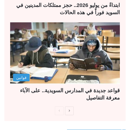
ابتداءً من يوليو 2026.. حجز ممتلكات المدينين في
السويد فوراً في هذه الحالات
قوانين
قواعد جديدة في المدارس السويدية.. على الآباء
معرفة التفاصيل
ا
ا
ل
ل
ص
ص