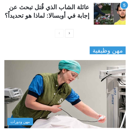
عائلة الشاب الذي قُتل تبحث عن
إجابة في أوبسالا: لماذا هو تحديداً؟
ا
ا
ل
ل
مهن وظيفية
ص
ص
ف
ف
ح
ح
ة
ة
ا
ا
ل
ل
ت
س
ا
ا
ل
ب
مهن ودورات
ي
ق