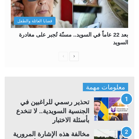
قضايا العائلة والطفل
بعد 22 عاماً في السويد.. مسنّة تُجبر على مغادرة
السويد
ا
ا
ل
ل
ص
ص
ف
ف
معلومات مهمة
ح
ح
ة
ة
تحذير رسمي للراغبين في
ا
ا
الجنسية السويدية.. لا تنخدع
ل
ل
بأسئلة الاختبار
ت
س
مخالفة هذه الإشارة المرورية
ا
ا