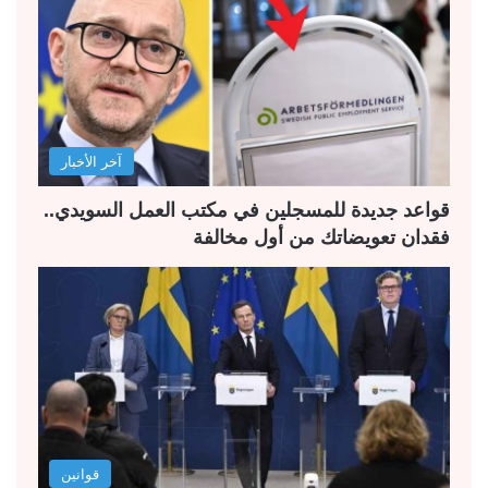
ا
ا
ل
ل
ت
س
ا
ا
ل
ب
آخر الأخبار
ي
ق
ة
ة
قواعد جديدة للمسجلين في مكتب العمل السويدي..
فقدان تعويضاتك من أول مخالفة
قوانين