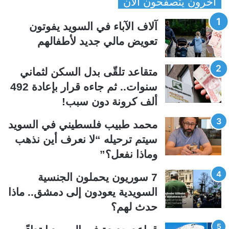
أخرون يتصفحون الآن
ف
ف
ح
ح
آلاف الآباء في السويد يفوتون
ة
ة
تعويض مالي جديد لأطفالهم
ا
ا
ل
ل
متقاعد تلقّى بدل السكن لثماني
ت
س
سنوات.. ثم جاءه قرار بإعادة 492
ا
ا
ألف كرونة دون سبب!
ل
ب
ي
ق
محمد طبيب فلسطيني في السويد
ة
ة
سيتم ترحيله “لا نعرف أين نذهب
وماذا نفعل؟”
7 سوريون يحملون الجنسية
السويدية يعودون إلى دمشق.. ماذا
حدث لهم؟