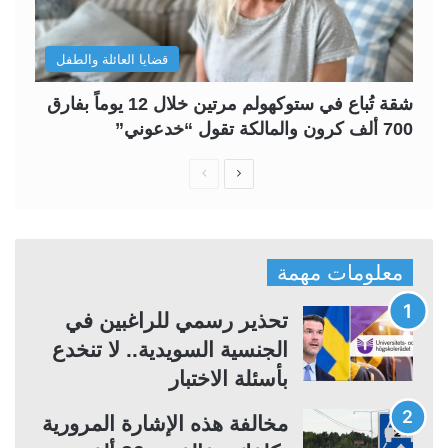
قضايا العائلة والطفل
شقة تُباع في ستوكهولم مرتين خلال 12 يوماً بفارق
700 ألف كرون والمالكة تقول “خدعوني”
ا
ا
ل
ل
ص
ص
ف
ف
معلومات مهمة
ح
ح
ة
ة
تحذير رسمي للراغبين في
ا
ا
الجنسية السويدية.. لا تنخدع
ل
ل
بأسئلة الاختبار
ت
س
مخالفة هذه الإشارة المرورية
ا
ا