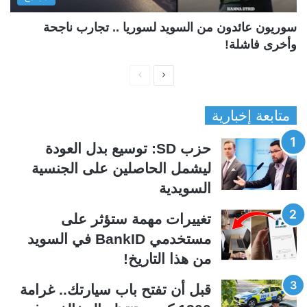
سوريون عائدون من السويد لسوريا .. تجارب ناجحة
وأخرى فاشلة!
ا
ا
ل
ل
متابعة إخبارية
ص
ص
ف
ف
حزب SD: توسيع بدل العودة
ح
ح
ليشمل الحاصلين على الجنسية
ة
ة
السويدية
ا
ا
ل
ل
تغييرات مهمة ستؤثر على
ت
س
مستخدمي BankID في السويد
ا
ا
من هذا التاريخ!
ل
ب
ي
ق
قبل أن تفتح باب سيارتك.. غرامة
ة
ة