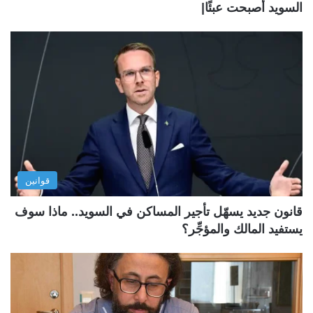
السويد أصبحت عبئًا|
قوانين
قانون جديد يسهّل تأجير المساكن في السويد.. ماذا سوف
يستفيد المالك والمؤجِّر؟