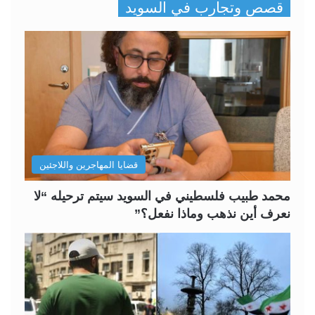
قصص وتجارب في السويد
ف
ف
ح
ح
ة
ة
ا
ا
ل
ل
ت
س
ا
ا
ل
ب
قضايا المهاجرين واللاجئين
ي
ق
ة
ة
محمد طبيب فلسطيني في السويد سيتم ترحيله “لا
نعرف أين نذهب وماذا نفعل؟”