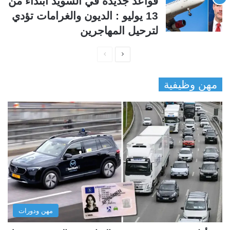
قواعد جديدة في السويد ابتداءً من
13 يوليو : الديون والغرامات تؤدي
لترحيل المهاجرين
ا
ا
ل
ل
مهن وظيفية
ص
ص
ف
ف
ح
ح
ة
ة
ا
ا
ل
ل
ت
س
ا
ا
ل
ب
مهن ودورات
ي
ق
ة
ة