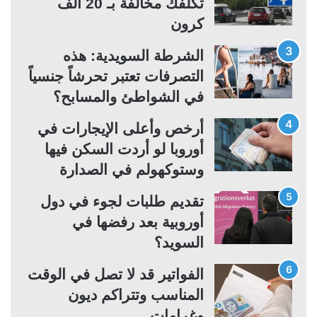
تكلفك مخالفة بـ 20 ألف
ل
ب
كرون
ي
ق
ة
ة
الشرطة السويدية: هذه
التصرفات تعتبر تحرشاً جنسياً
في الشواطئ والمسابح؟
أرخص وأعلى الإيجارات في
أوروبا لو أردت السكن فيها
وستوكهولم في الصدارة
تقديم طلبات لجوء في دول
أوروبية بعد رفضها في
السويد؟
الفواتير قد لا تصل في الوقت
المناسب وتتراكم ديون
وغرامات