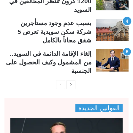
1200 كرون تنتظر المخالفين في
السويد
بسبب عدم وجود مستأجرين
شركة سكن سويدية تعرض 5
شقق مجاناً بالكامل
إلغاء الإقامة الدائمة في السويد..
من المشمول وكيف الحصول على
الجنسية
ا
ا
ل
ل
ص
ص
القوانين الجديدة
ف
ف
ح
ح
ة
ة