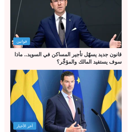
ا
ا
ل
ل
ت
س
ا
ا
ل
ب
قوانين
ي
ق
ة
ة
قانون جديد يسهّل تأجير المساكن في السويد.. ماذا
سوف يستفيد المالك والمؤجِّر؟
آخر الأخبار