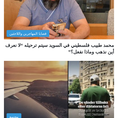
قضايا المهاجرين واللاجئين
محمد طبيب فلسطيني في السويد سيتم ترحيله “لا نعرف
أين نذهب وماذا نفعل؟”
مجتمع