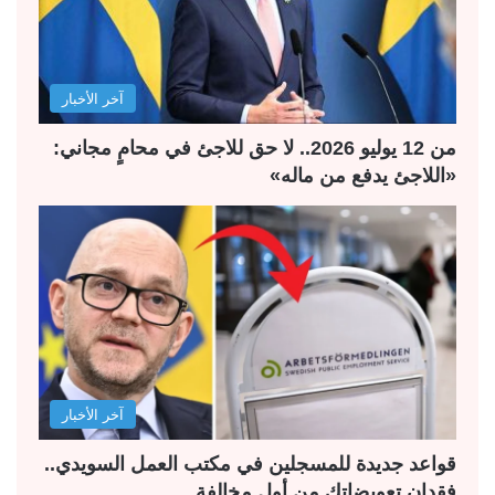
ت
س
ا
ا
ل
ب
آخر الأخبار
ي
ق
ة
ة
من 12 يوليو 2026.. لا حق للاجئ في محامٍ مجاني:
«اللاجئ يدفع من ماله»
آخر الأخبار
قواعد جديدة للمسجلين في مكتب العمل السويدي..
فقدان تعويضاتك من أول مخالفة