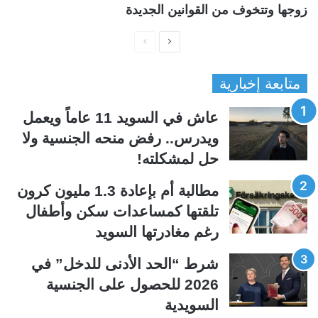
زوجها وتتخوف من القوانين الجديدة
ا
ا
ل
ل
متابعة إخبارية
ص
ص
ف
ف
عاش في السويد 11 عاماً ويعمل
ح
ح
ويدرس.. رفض منحه الجنسية ولا
ة
ة
حل لمشكلته!
ا
ا
ل
ل
مطالبة أم بإعادة 1.3 مليون كرون
ت
س
تلقتها كمساعدات سكن وأطفال
ا
ا
رغم مغادرتها السويد
ل
ب
ي
ق
شرط “الحد الأدنى للدخل” في
ة
ة
2026 للحصول على الجنسية
السويدية