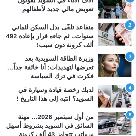
آلاف الآباء في السويد يفوتون
ة
ة
تعويض مالي جديد لأطفالهم
ا
ا
ل
ل
متقاعد تلقّى بدل السكن لثماني
ت
س
سنوات.. ثم جاءه قرار بإعادة 492
ا
ا
ألف كرونة دون سبب!
ل
ب
ي
ق
وزيرة الطاقة السويدية بعد
ة
ة
تعرضها لتهديدات: أنا خائفة جداً…
فكرت في ترك السياسة
لديك رخصة قيادة وسيارة في
السويد؟ انتبه إلى هذا التاريخ !
من أول سبتمبر 2026… مهنة
السائق في السويد بشروط أسهل
ورواتب تتجاوز 43 ألف كرونة