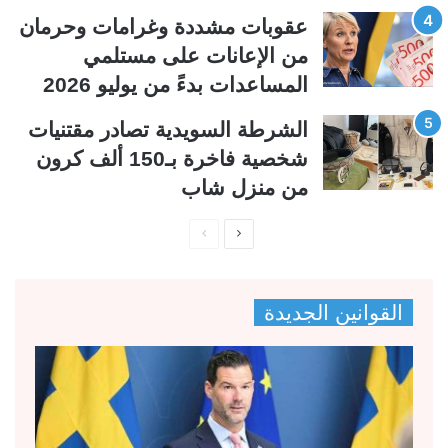
عقوبات مشددة وغرامات وحرمان
من الإعانات على مستلمي
المساعدات بدءً من يوليو 2026
الشرطة السويدية تصادر مقتنيات
شخصية فاخرة بـ150 ألف كرون
من منزل شاب
ا
ا
ل
ل
ص
ص
القوانين الجديدة
ف
ف
ح
ح
ة
ة
ا
ا
ل
ل