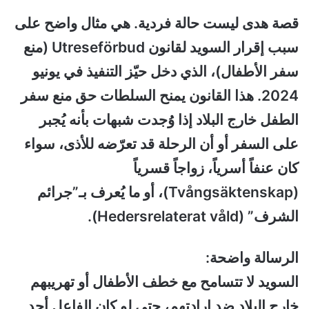
قصة هدى ليست حالة فردية. هي مثال واضح على
سبب إقرار السويد لقانون Utreseförbud (منع
سفر الأطفال)، الذي دخل حيّز التنفيذ في يونيو
2024. هذا القانون يمنح السلطات حق منع سفر
الطفل خارج البلاد إذا وُجدت شبهات بأنه يُجبر
على السفر أو أن الرحلة قد تعرّضه للأذى، سواء
كان عنفاً أسرياً، زواجاً قسرياً
(Tvångsäktenskap)، أو ما يُعرف بـ”جرائم
الشرف” (Hedersrelaterat våld).
الرسالة واضحة:
السويد لا تتسامح مع خطف الأطفال أو تهريبهم
خارج البلاد ضد إرادتهم، حتى لو كان الفاعل أحد