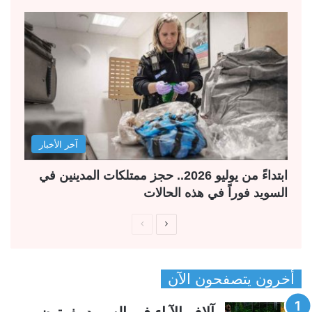
آخر الأخبار
ابتداءً من يوليو 2026.. حجز ممتلكات المدينين في
السويد فوراً في هذه الحالات
ا
ا
ل
ل
ص
ص
أخرون يتصفحون الآن
ف
ف
ح
ح