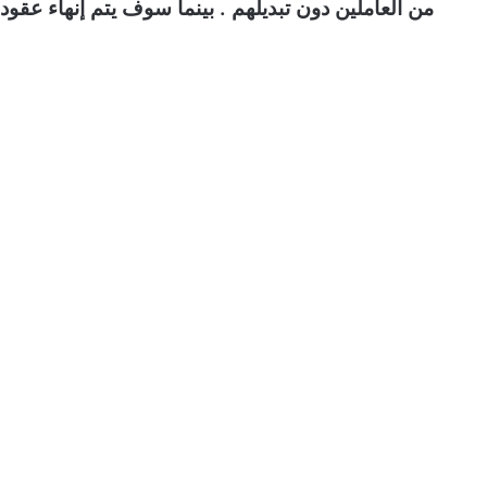
من العاملين دون تبديلهم . بينما سوف يتم إنهاء عقود عمل 25% من الع