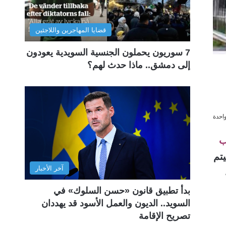
قضايا المهاجرين واللاجئين
7 سوريون يحملون الجنسية السويدية يعودون
إلى دمشق.. ماذا حدث لهم؟
احدة
ب
ا صيف عام ٢٠٢٠ ، حيث سيتم
آخر الأخبار
بدأ تطبيق قانون «حسن السلوك» في
السويد.. الديون والعمل الأسود قد يهددان
تصريح الإقامة