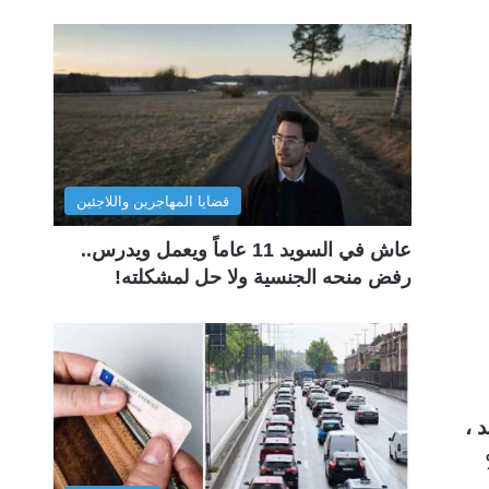
قضايا المهاجرين واللاجئين
عاش في السويد 11 عاماً ويعمل ويدرس..
رفض منحه الجنسية ولا حل لمشكلته!
يد ،
حتفظ شركة Coop بــ 75%