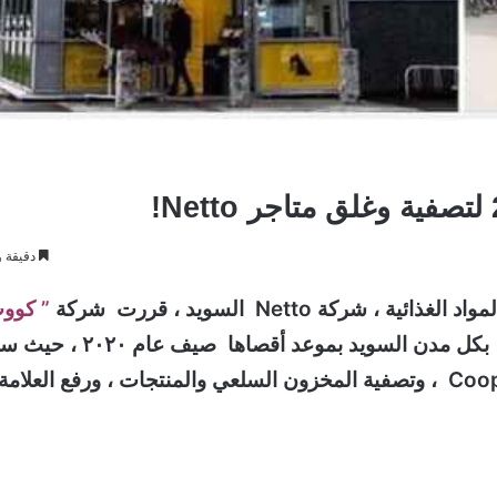
دقيقة و
” كوو
تحديد موعد لتصفية العلامة التجارية ومتاجر ” نيتو” بكل مدن السويد بموعد أقصاه
تحويل متاجر Netto في السويد إلى شعار ومنتجات Coop ، وتصفية المخزون السلعي والمنتجات ، ورفع العلامة