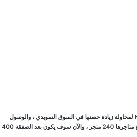
وقالت شركة Coop أنها استحوذت على متاجر Netto لمحاولة زيادة حصتها في السوق السويدي ، والوصول
لشريحة كبيرة من المستهلكين في السويد ، حيث يبلغ متاجرها 240 متجر ، والآن سوف يكون بعد الصفقة 400