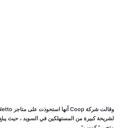
متجر ” كووب” .