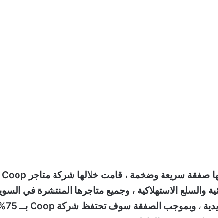
وكانت الصفقة تمت في 10 مايو 2019 ، وصنفت بأنها صفقة سريعة وضخمة ، قامت خلالها شركة متاجر Coop
ة ، بشراء شركة Netto للمواد الغذائية والسلع الاستهلاكية ، وجميع متاجرها المنتشرة في السو
والبالغة 163 متجراً ، بمبلغ وصل 4.1 مليار كرونه سويدية ، وبموجب الصفقة سوف ت