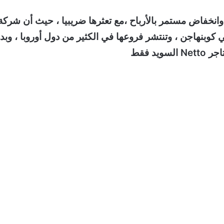
عوبات تشغيلية وانخفاض مستمر بالأرباح ،مع تعثرها ضريبيا ، حيث أن شركة
ر Netto الأم دنماركية ، وتأسست عام 1981 في كوبنهاجن ، وتنتشر فروعها في الكثير من دول أوروبا ، و