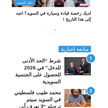
دليل السويد
لديك رخصة قيادة وسيارة في السويد؟ انتبه
إلى هذا التاريخ !
ا
ا
ل
ل
ص
ص
متابعة إخبارية
ف
ف
ح
ح
شرط “الحد الأدنى
ة
ة
للدخل” في 2026
ا
ا
للحصول على الجنسية
ل
ل
السويدية
ت
س
ا
ا
محمد طبيب فلسطيني
ل
ب
في السويد سيتم
ي
ق
ترحيله “لا نعرف أين