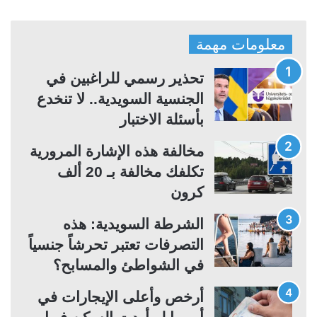
ص
ص
ف
ف
معلومات مهمة
ح
ح
ة
ة
تحذير رسمي للراغبين في
ا
ا
الجنسية السويدية.. لا تنخدع
ل
ل
بأسئلة الاختبار
ت
س
مخالفة هذه الإشارة المرورية
ا
ا
تكلفك مخالفة بـ 20 ألف
ل
ب
كرون
ي
ق
ة
ة
الشرطة السويدية: هذه
التصرفات تعتبر تحرشاً جنسياً
في الشواطئ والمسابح؟
أرخص وأعلى الإيجارات في