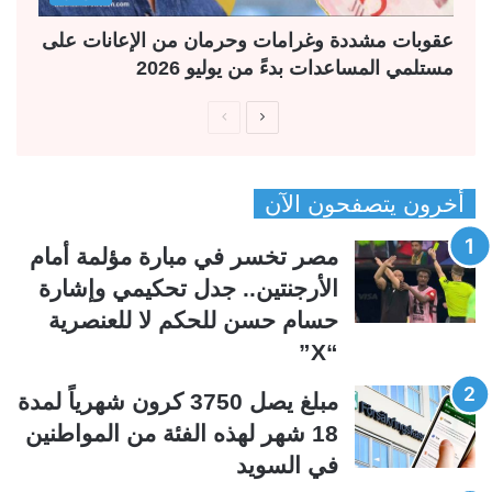
عقوبات مشددة وغرامات وحرمان من الإعانات على
مستلمي المساعدات بدءً من يوليو 2026
ا
ا
ل
ل
ص
ص
أخرون يتصفحون الآن
ف
ف
ح
ح
مصر تخسر في مبارة مؤلمة أمام
ة
ة
الأرجنتين.. جدل تحكيمي وإشارة
ا
ا
حسام حسن للحكم لا للعنصرية
ل
ل
“X”
ت
س
ا
ا
مبلغ يصل 3750 كرون شهرياً لمدة
ل
ب
18 شهر لهذه الفئة من المواطنين
ي
ق
في السويد
ة
ة