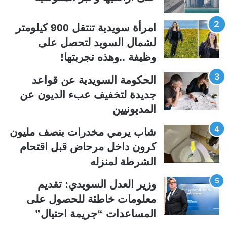
ا
ا
امرأة سويدية تنتقل 900 كيلومتر
ل
ل
لشمال السويد لتحصل على
ت
س
وظيفة ..وهذه تجربتها!
ا
ا
ل
ب
الحكومة السويدية عن قواعد
ي
ق
جديدة لتخفيف عبء الديون عن
ة
ة
المديونيين
شاب يرمي مخدرات بنصف مليون
كرون داخل مرحاض قبل اقتحام
الشرطة لمنزله
وزير العدل السويدي: تقديم
معلومات خاطئة للحصول على
المساعدات “جريمة احتيال”