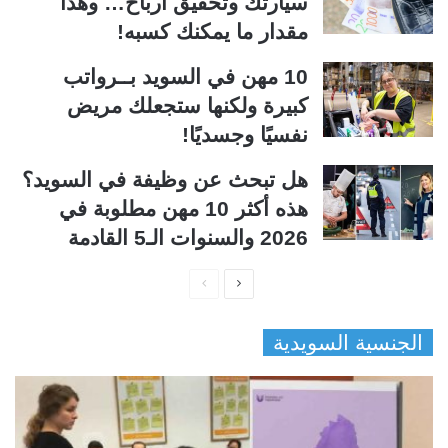
سيارتك وتحقيق أرباح… وهذا
مقدار ما يمكنك كسبه!
10 مهن في السويد بــرواتب
كبيرة ولكنها ستجعلك مريض
نفسيًا وجسديًا!
هل تبحث عن وظيفة في السويد؟
هذه أكثر 10 مهن مطلوبة في
2026 والسنوات الـ5 القادمة
ا
ا
ل
ل
الجنسية السويدية
ص
ص
ف
ف
ح
ح
ة
ة