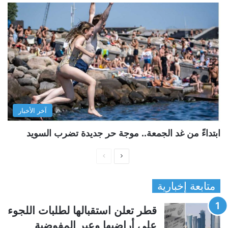
آخر الأخبار
ابتداءً من غد الجمعة.. موجة حر جديدة تضرب السويد
ا
ا
ل
ل
متابعة إخبارية
ص
ص
ف
ف
قطر تعلن استقبالها لطلبات اللجوء
ح
ح
على أراضيها وعبر المفوضية
ة
ة