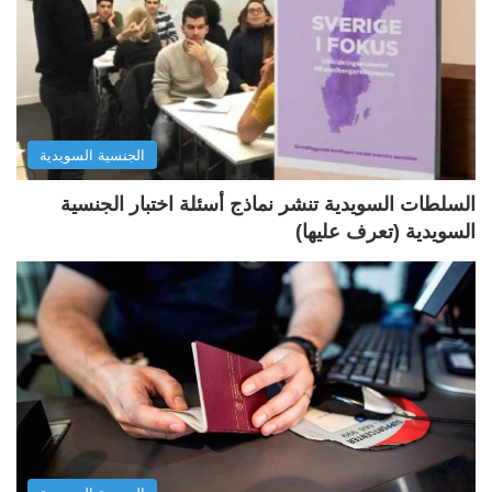
ا
ا
ل
ل
ت
س
ا
ا
ل
ب
الجنسية السويدية
ي
ق
ة
ة
السلطات السويدية تنشر نماذج أسئلة اختبار الجنسية
السويدية (تعرف عليها)