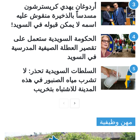
أردوغان يهدي كريسترشون
مسدساً بالذخيرة منقوش عليه
اسمه لا يمكن قبوله في السويد!
الحكومة السويدية ستعمل على
تقصير العطلة الصيفية المدرسیة
في السويد
السلطات السويدية تحذر: لا
تشرب مياه الصنبور في هذه
المدينة للاشتباه بتخريب
ا
ا
ل
ل
مهن وظيفية
ص
ص
ف
ف
ح
ح