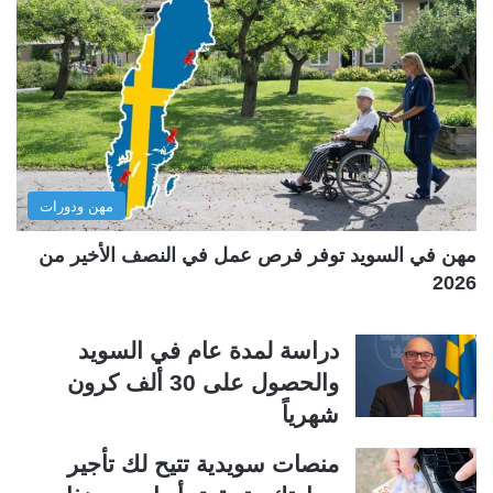
ة
ة
ا
ا
ل
ل
ت
س
ا
ا
ل
ب
مهن ودورات
ي
ق
ة
ة
مهن في السويد توفر فرص عمل في النصف الأخير من
2026
دراسة لمدة عام في السويد
والحصول على 30 ألف كرون
شهرياً
منصات سويدية تتيح لك تأجير