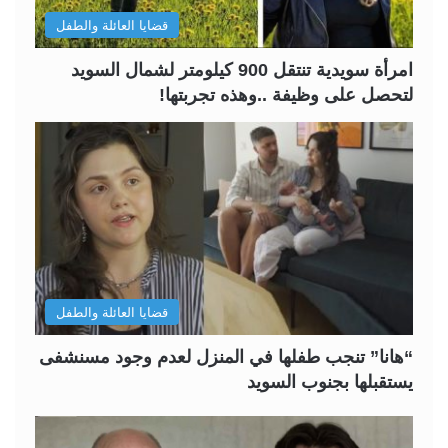
ل
ب
قضايا العائلة والطفل
ي
ق
ة
ة
امرأة سويدية تنتقل 900 كيلومتر لشمال السويد
لتحصل على وظيفة ..وهذه تجربتها!
قضايا العائلة والطفل
“هانا” تنجب طفلها في المنزل لعدم وجود مسنشفى
يستقبلها بجنوب السويد