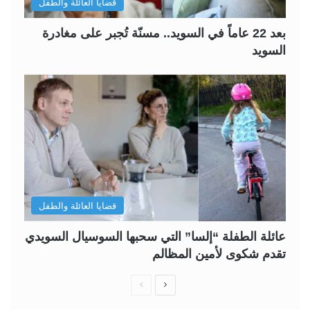
قضايا العائلة والطفل
بعد 22 عاماً في السويد.. مسنّة تُجبر على مغادرة
السويد
قضايا العائلة والطفل
عائلة الطفلة “إلسا” التي سحبها السوسيال السويدي
تقدم شكوى لأمين المظالم
ا
ا
ل
ل