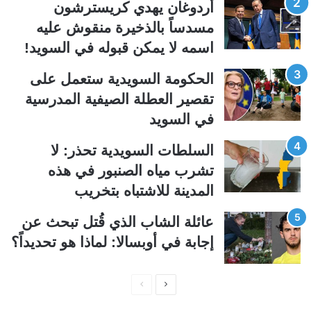
ت
س
أردوغان يهدي كريسترشون
ا
ا
مسدساً بالذخيرة منقوش عليه
ل
ب
اسمه لا يمكن قبوله في السويد!
ي
ق
الحكومة السويدية ستعمل على
ة
ة
تقصير العطلة الصيفية المدرسیة
في السويد
السلطات السويدية تحذر: لا
تشرب مياه الصنبور في هذه
المدينة للاشتباه بتخريب
عائلة الشاب الذي قُتل تبحث عن
إجابة في أوبسالا: لماذا هو تحديداً؟
ا
ا
ل
ل