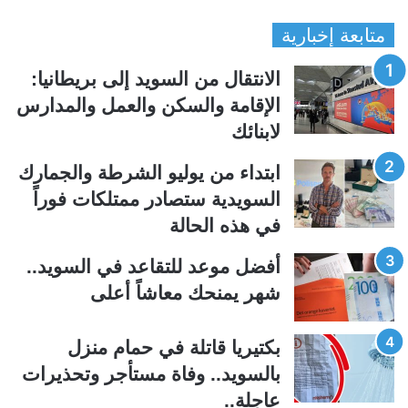
ل
ل
متابعة إخبارية
ص
ص
ف
ف
الانتقال من السويد إلى بريطانيا:
ح
ح
الإقامة والسكن والعمل والمدارس
ة
ة
لابنائك
ا
ا
ل
ل
ابتداء من يوليو الشرطة والجمارك
ت
س
السويدية ستصادر ممتلكات فوراً
ا
ا
في هذه الحالة
ل
ب
ي
ق
أفضل موعد للتقاعد في السويد..
ة
ة
شهر يمنحك معاشاً أعلى
بكتيريا قاتلة في حمام منزل
بالسويد.. وفاة مستأجر وتحذيرات
عاجلة..