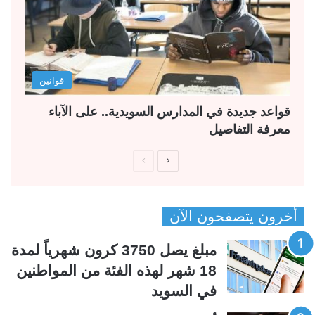
قوانين
قواعد جديدة في المدارس السويدية.. على الآباء
معرفة التفاصيل
ا
ا
ل
ل
ص
ص
أخرون يتصفحون الآن
ف
ف
ح
ح
مبلغ يصل 3750 كرون شهرياً لمدة
ة
ة
18 شهر لهذه الفئة من المواطنين
ا
ا
في السويد
ل
ل