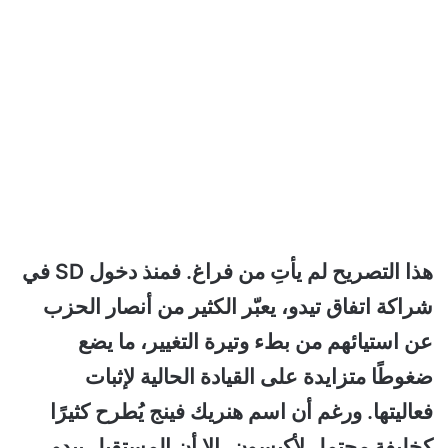
هذا التصريح لم يأتِ من فراغ. فمنذ دخول SD في
شراكة اتفاق تيدو، يعبّر الكثير من أنصار الحزب
عن استيائهم من بطء وتيرة التغيير، ما يضع
ضغوطًا متزايدة على القيادة الحالية لإثبات
فعاليتها. ورغم أن اسم هنريك فينج يُطرح كثيرًا
كخليفة محتمل لأكيسون، إلا أن المستقبل يبدو