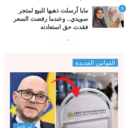
مايا أرسلت ذهبها للبيع لمتجر
سويدي.. وعندما رفضت السعر
فقدت حق استعادته
ا
ا
ل
ل
ص
ص
القوانين الجديدة
ف
ف
ح
ح
ة
ة
ا
ا
ل
ل
ت
س
ا
ا
ل
ب
آخر الأخبار