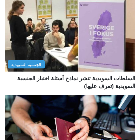
ح
ح
ة
ة
ا
ا
ل
ل
ت
س
ا
ا
ل
ب
الجنسية السويدية
ي
ق
ة
ة
السلطات السويدية تنشر نماذج أسئلة اختبار الجنسية
السويدية (تعرف عليها)