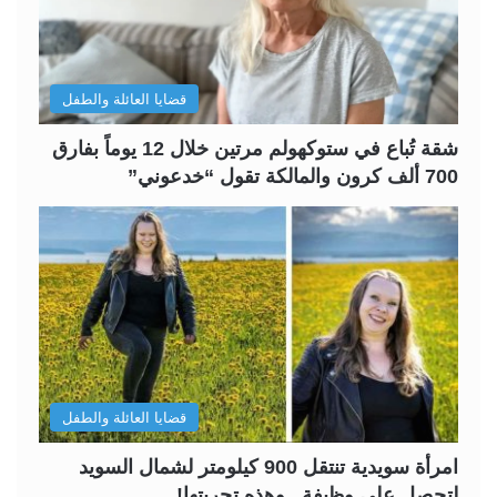
ت
س
ا
ا
ل
ب
قضايا العائلة والطفل
ي
ق
ة
ة
شقة تُباع في ستوكهولم مرتين خلال 12 يوماً بفارق
700 ألف كرون والمالكة تقول “خدعوني”
قضايا العائلة والطفل
امرأة سويدية تنتقل 900 كيلومتر لشمال السويد
لتحصل على وظيفة ..وهذه تجربتها!