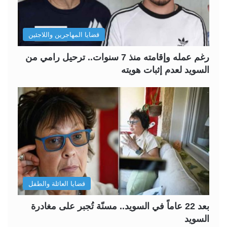
قضايا المهاجرين واللاجئين
رغم عمله وإقامته منذ 7 سنوات.. ترحيل رامي من
السويد لعدم إثبات هويته
قضايا العائلة والطفل
بعد 22 عاماً في السويد.. مسنّة تُجبر على مغادرة
السويد