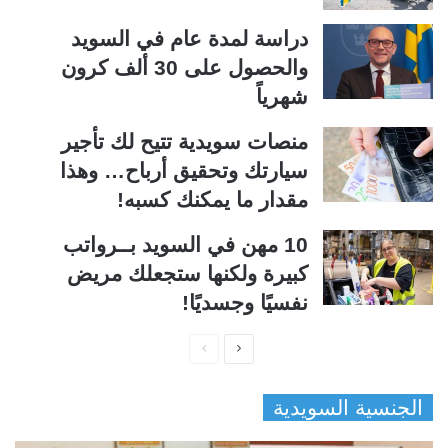
دراسة لمدة عام في السويد
والحصول على 30 ألف كرون
شهرياً
منصات سويدية تتيح لك تأجير
سيارتك وتحقيق أرباح… وهذا
مقدار ما يمكنك كسبه!
10 مهن في السويد بــرواتب
كبيرة ولكنها ستجعلك مريض
نفسيًا وجسديًا!
ا
ا
ل
ل
الجنسية السويدية
ص
ص
ف
ف