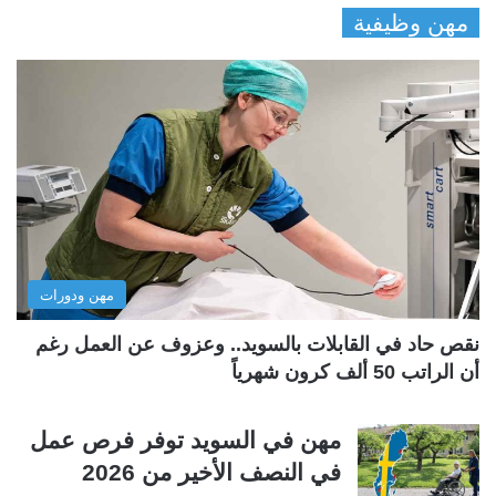
مهن وظيفية
ص
ص
ف
ف
ح
ح
ة
ة
ا
ا
ل
ل
ت
س
ا
ا
ل
ب
مهن ودورات
ي
ق
ة
ة
نقص حاد في القابلات بالسويد.. وعزوف عن العمل رغم
أن الراتب 50 ألف كرون شهرياً
مهن في السويد توفر فرص عمل
في النصف الأخير من 2026