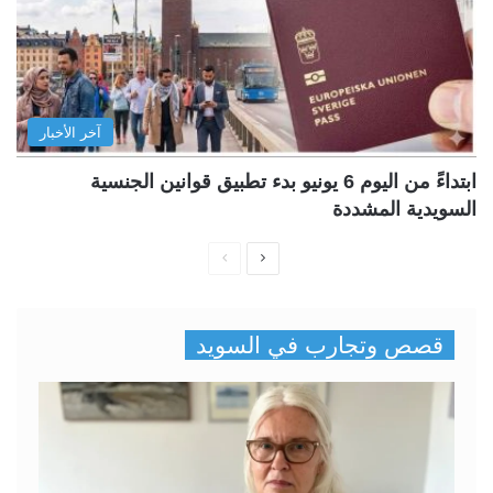
آخر الأخبار
ابتداءً من اليوم 6 يونيو بدء تطبيق قوانين الجنسية
السويدية المشددة
ا
ا
ل
ل
ص
ص
قصص وتجارب في السويد
ف
ف
ح
ح
ة
ة
ا
ا
ل
ل