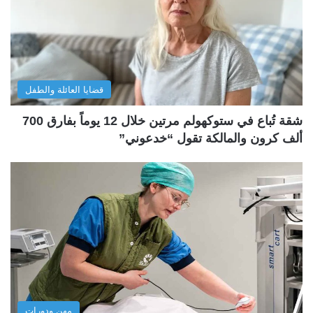
قضايا العائلة والطفل
شقة تُباع في ستوكهولم مرتين خلال 12 يوماً بفارق 700
ألف كرون والمالكة تقول “خدعوني”
مهن ودورات