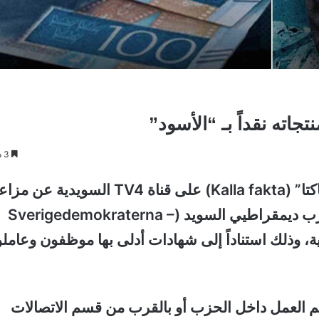
3 دقائق
كشف تحقيق استقصائي جديد بثه برنامج “كالا فاكتا” (Kalla fakta) على قناة TV4 السويدية 
تتعلق بوجود تعاملات نقدية غير مسجلة داخل حزب ديمقراطيي السويد (Sverigedemokraterna –
بية، وذلك استناداً إلى شهادات أدلى بها موظفون وعامل
العمل داخل الحزب أو بالقرب من قسم الاتصالات