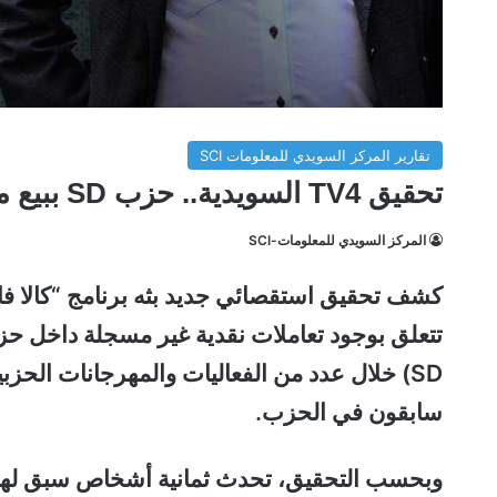
تقارير المركز السويدي للمعلومات SCI
تحقيق TV4 السويدية.. حزب SD ببيع منتجاته نقداً بـ “الأسود”
المركز السويدي للمعلومات-SCI
SD) خلال عدد من الفعاليات والمهرجانات الحز
سابقون في الحزب.
وبحسب التحقيق، تحدث ثمانية أشخاص سبق لهم 