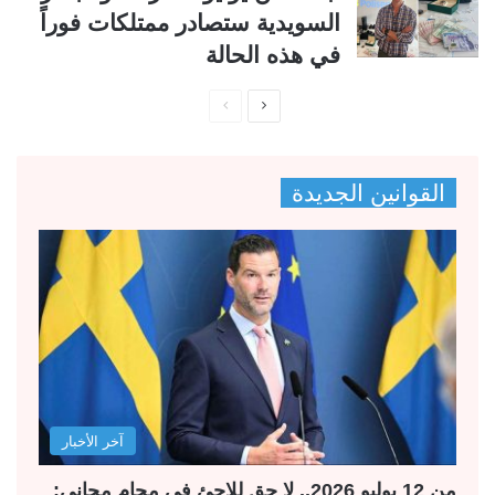
السويدية ستصادر ممتلكات فوراً
في هذه الحالة
ا
ا
ل
ل
ص
ص
القوانين الجديدة
ف
ف
ح
ح
ة
ة
ا
ا
ل
ل
ت
س
ا
ا
ل
ب
آخر الأخبار
ي
ق
ة
ة
من 12 يوليو 2026.. لا حق للاجئ في محامٍ مجاني: