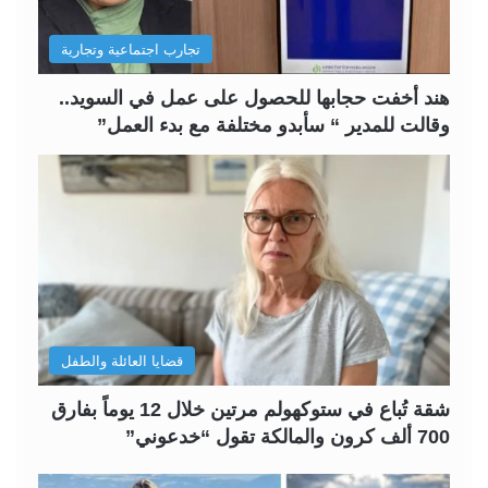
ل
ب
تجارب اجتماعية وتجارية
ي
ق
ة
ة
هند أخفت حجابها للحصول على عمل في السويد..
وقالت للمدير “ سأبدو مختلفة مع بدء العمل”
قضايا العائلة والطفل
شقة تُباع في ستوكهولم مرتين خلال 12 يوماً بفارق
700 ألف كرون والمالكة تقول “خدعوني”