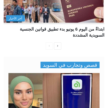
آخر الأخبار
ابتداءً من اليوم 6 يونيو بدء تطبيق قوانين الجنسية
السويدية المشددة
ا
ا
ل
ل
ص
ص
قصص وتجارب في السويد
ف
ف
ح
ح
ة
ة
ا
ا
ل
ل
ت
س
ا
ا