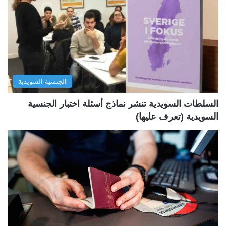
ا
ا
ل
ل
ت
س
ا
ا
ل
ب
الجنسية السويدية
ي
ق
ة
ة
السلطات السويدية تنشر نماذج أسئلة اختبار الجنسية
السويدية (تعرف عليها)