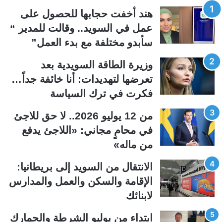
ف
ف
هند أخفت حجابها للحصول على
ح
ح
عمل في السويد.. وقالت للمدير “
ة
ة
سأبدو مختلفة مع بدء العمل”
ا
ا
ل
ل
وزيرة الطاقة السويدية بعد
ت
س
تعرضها لتهديدات: أنا خائفة جداً…
ا
ا
فكرت في ترك السياسة
ل
ب
ي
ق
من 12 يوليو 2026.. لا حق للاجئ
ة
ة
في محامٍ مجاني: «اللاجئ يدفع
من ماله»
الانتقال من السويد إلى بريطانيا:
الإقامة والسكن والعمل والمدارس
لابنائك
ابتداء من يوليو الشرطة والجمارك