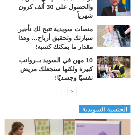
والحصول على 30 ألف كرون
شهرياً
منصات سويدية تتيح لك تأجير
سيارتك وتحقيق أرباح… وهذا
مقدار ما يمكنك كسبه!
10 مهن في السويد بــرواتب
كبيرة ولكنها ستجعلك مريض
نفسيًا وجسديًا!
ا
ا
ل
ل
الجنسية السويدية
ص
ص
ف
ف
ح
ح
ة
ة