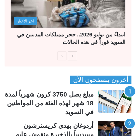
آخر الأخبار
ابتداءً من يوليو 2026.. حجز ممتلكات المدينين في
السويد فوراً في هذه الحالات
ا
ا
ل
ل
ص
ص
أخرون يتصفحون الآن
ف
ف
ح
ح
مبلغ يصل 3750 كرون شهرياً لمدة
ة
ة
18 شهر لهذه الفئة من المواطنين
ا
ا
في السويد
ل
ل
ت
س
أردوغان يهدي كريسترشون
ا
ا
مسدساً بالذخيرة منقوش عليه