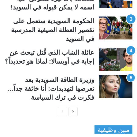
ل
ب
اسمه لا يمكن قبوله في السويد!
ي
ق
الحكومة السويدية ستعمل على
ة
ة
تقصير العطلة الصيفية المدرسیة
في السويد
عائلة الشاب الذي قُتل تبحث عن
إجابة في أوبسالا: لماذا هو تحديداً؟
وزيرة الطاقة السويدية بعد
تعرضها لتهديدات: أنا خائفة جداً…
فكرت في ترك السياسة
ا
ا
ل
ل
مهن وظيفية
ص
ص