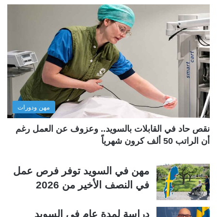
ف
ف
ح
ح
ة
ة
ا
ا
ل
ل
ت
س
ا
ا
ل
ب
مهن ودورات
ي
ق
ة
ة
نقص حاد في القابلات بالسويد.. وعزوف عن العمل رغم
أن الراتب 50 ألف كرون شهرياً
مهن في السويد توفر فرص عمل
في النصف الأخير من 2026
دراسة لمدة عام في السويد