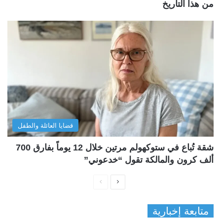
من هذا التاريخ
قضايا العائلة والطفل
شقة تُباع في ستوكهولم مرتين خلال 12 يوماً بفارق 700
ألف كرون والمالكة تقول “خدعوني”
ا
ا
ل
ل
متابعة إخبارية
ص
ص