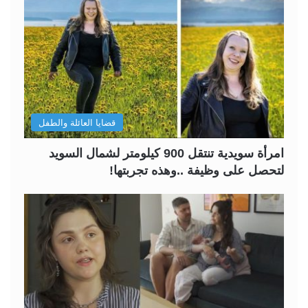
قضايا العائلة والطفل
امرأة سويدية تنتقل 900 كيلومتر لشمال السويد
لتحصل على وظيفة ..وهذه تجربتها!