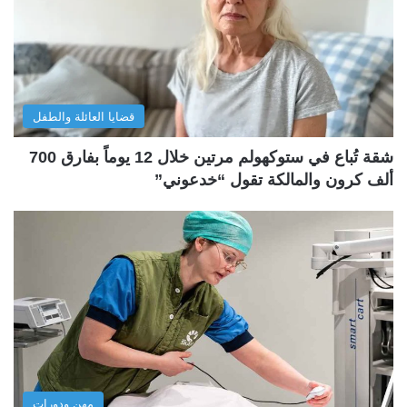
قضايا العائلة والطفل
شقة تُباع في ستوكهولم مرتين خلال 12 يوماً بفارق 700
ألف كرون والمالكة تقول “خدعوني”
مهن ودورات