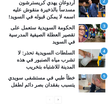
ت
س
أردوغان يهدي كريسترشون
ا
ا
مسدساً بالذخيرة منقوش عليه
ل
ب
اسمه لا يمكن قبوله في السويد!
ي
ق
الحكومة السويدية ستعمل على
ة
ة
تقصير العطلة الصيفية المدرسیة
في السويد
السلطات السويدية تحذر: لا
تشرب مياه الصنبور في هذه
المدينة للاشتباه بتخريب
خطأ طبي في مستشفى سويدي
يتسبب بفقدان بصر دائم لطفل
ا
ا
ل
ل