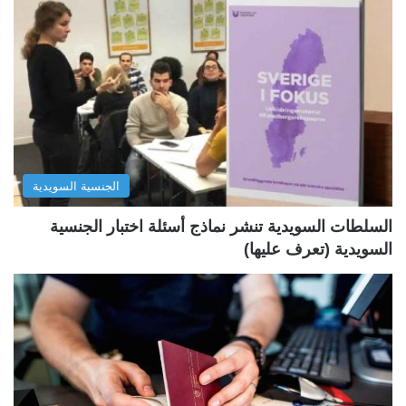
ح
ح
ة
ة
ا
ا
ل
ل
ت
س
ا
ا
ل
ب
الجنسية السويدية
ي
ق
ة
ة
السلطات السويدية تنشر نماذج أسئلة اختبار الجنسية
السويدية (تعرف عليها)