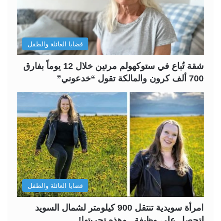
ت
س
ا
ا
ل
ب
قضايا العائلة والطفل
ي
ق
ة
ة
شقة تُباع في ستوكهولم مرتين خلال 12 يوماً بفارق
700 ألف كرون والمالكة تقول “خدعوني”
قضايا العائلة والطفل
امرأة سويدية تنتقل 900 كيلومتر لشمال السويد
لتحصل على وظيفة ..وهذه تجربتها!