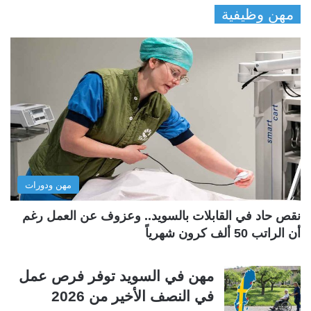
مهن وظيفية
ص
ص
ف
ف
ح
ح
ة
ة
ا
ا
ل
ل
ت
س
ا
ا
ل
ب
مهن ودورات
ي
ق
ة
ة
نقص حاد في القابلات بالسويد.. وعزوف عن العمل رغم
أن الراتب 50 ألف كرون شهرياً
مهن في السويد توفر فرص عمل
في النصف الأخير من 2026