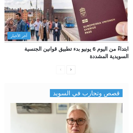
آخر الأخبار
ابتداءً من اليوم 6 يونيو بدء تطبيق قوانين الجنسية
السويدية المشددة
ا
ا
ل
ل
ص
ص
قصص وتجارب في السويد
ف
ف
ح
ح
ة
ة
ا
ا
ل
ل