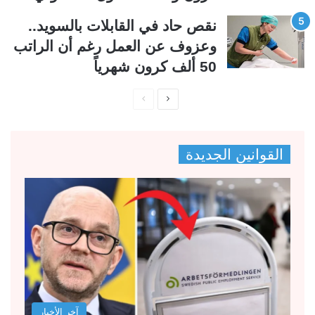
نقص حاد في القابلات بالسويد..
وعزوف عن العمل رغم أن الراتب
50 ألف كرون شهرياً
ا
ا
ل
ل
ص
ص
القوانين الجديدة
ف
ف
ح
ح
ة
ة
ا
ا
ل
ل
ت
س
ا
ا
ل
ب
آخر الأخبار