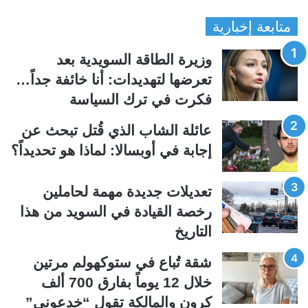
ل
ل
متابعة إخبارية
ص
ص
ف
ف
وزيرة الطاقة السويدية بعد
ح
ح
تعرضها لتهديدات: أنا خائفة جداً…
ة
ة
فكرت في ترك السياسة
ا
ا
ل
ل
عائلة الشاب الذي قُتل تبحث عن
ت
س
إجابة في أوبسالا: لماذا هو تحديداً؟
ا
ا
ل
ب
تعديلات جديدة مهمة لحاملين
ي
ق
رخصة القيادة في السويد من هذا
ة
ة
التاريخ
شقة تُباع في ستوكهولم مرتين
خلال 12 يوماً بفارق 700 ألف
كرون والمالكة تقول “خدعوني”