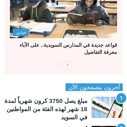
قوانين
قواعد جديدة في المدارس السويدية.. على الآباء
معرفة التفاصيل
ا
ا
ل
ل
ص
ص
أخرون يتصفحون الآن
ف
ف
ح
ح
مبلغ يصل 3750 كرون شهرياً لمدة
ة
ة
18 شهر لهذه الفئة من المواطنين
ا
ا
في السويد
ل
ل