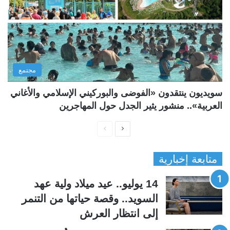
مجتمع
سويديون ينتقدون «الفوضى والبوركيني الإسلامي والأغاني
العربية».. منشور يثير الجدل حول المهاجرين
ا
ا
ل
ل
متابعة إخبارية
ص
ص
ف
ف
14 يوليو.. عيد ميلاد ولية عهد
ح
ح
السويد.. وقصة حياتها من التنمر
ة
ة
إلى انتظار العرش
ا
ا
ل
ل