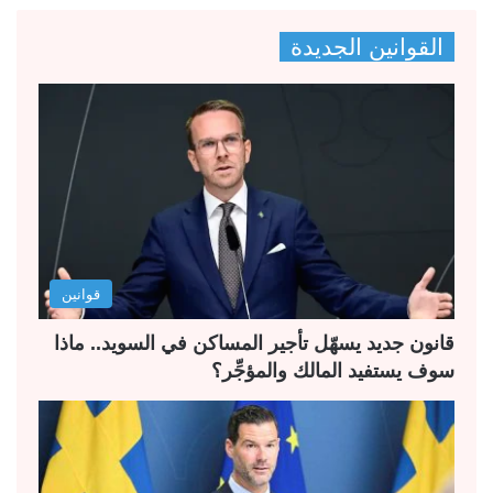
ص
ص
القوانين الجديدة
ف
ف
ح
ح
ة
ة
ا
ا
ل
ل
ت
س
ا
ا
ل
ب
قوانين
ي
ق
ة
ة
قانون جديد يسهّل تأجير المساكن في السويد.. ماذا
سوف يستفيد المالك والمؤجِّر؟