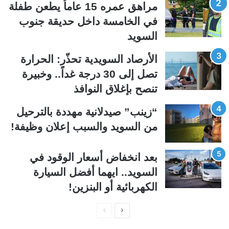
مراهق عمره 15 عاماُ يطعن طفلة
ت
س
في الخامسة داخل حديقة جنوب
ا
ا
السويد
ل
ب
ي
ق
الأرصاد السويدية تحذّر: الحرارة
ة
ة
تصل إلى 30 درجة غداً.. وخبيرة
تنصح بإغلاق النوافذ
“زينب” صيدلانية مهددة بالترحيل
من السويد والسبب إعلان وظيفة!
بعد انخفاض أسعار الوقود في
السويد.. ايهما أفضل السيارة
الكهربائية أو البنزين!
ا
ا
ل
ل