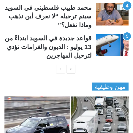
محمد طبيب فلسطيني في السويد
سيتم ترحيله “لا نعرف أين نذهب
وماذا نفعل؟”
قواعد جديدة في السويد ابتداءً من
13 يوليو : الديون والغرامات تؤدي
لترحيل المهاجرين
ا
ا
ل
ل
مهن وظيفية
ص
ص
ف
ف
ح
ح
ة
ة
ا
ا
ل
ل