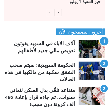
حيز التنفيذ 1 يوليو
ا
ا
ل
ل
ص
ص
أخرون يتصفحون الآن
ف
ف
ح
ح
آلاف الآباء في السويد يفوتون
ة
ة
تعويض مالي جديد لأطفالهم
ا
ا
ل
ل
الحكومة السويدية: سيتم سحب
ت
س
الشقق سكنية من مالكيها في هذه
ا
ا
الحالات
ل
ب
ي
ق
متقاعد تلقّى بدل السكن لثماني
ة
ة
سنوات.. ثم جاءه قرار بإعادة 492
ألف كرونة دون سبب!