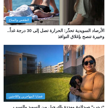
الطقس والمناخ
الأرصاد السويدية تحذّر: الحرارة تصل إلى 30 درجة غداً..
وخبيرة تنصح بإغلاق النوافذ
قضايا المهاجرين واللاجئين
“زينب” صيدلانية مهددة بالترحيل من السويد والسبب