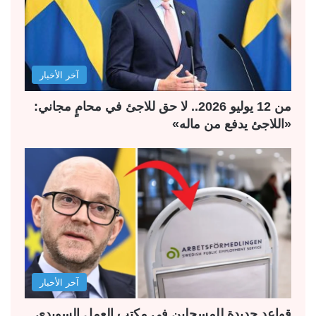
آخر الأخبار
من 12 يوليو 2026.. لا حق للاجئ في محامٍ مجاني:
«اللاجئ يدفع من ماله»
آخر الأخبار
قواعد جديدة للمسجلين في مكتب العمل السويدي..