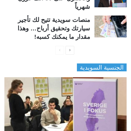
شهرياً
منصات سويدية تتيح لك تأجير
سيارتك وتحقيق أرباح… وهذا
مقدار ما يمكنك كسبه!
ا
ا
ل
ل
الجنسية السويدية
ص
ص
ف
ف
ح
ح
ة
ة
ا
ا
ل
ل
ت
س
ا
ا