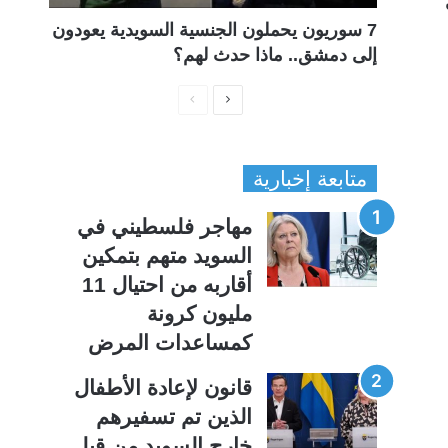
7 سوريون يحملون الجنسية السويدية يعودون
إلى دمشق.. ماذا حدث لهم؟
ا
ا
ل
ل
ص
ص
متابعة إخبارية
ف
ف
ح
ح
مهاجر فلسطيني في
ة
ة
السويد متهم بتمكين
ا
ا
أقاربه من احتيال 11
ل
ل
مليون كرونة
ت
س
كمساعدات المرض
ا
ا
ل
ب
قانون لإعادة الأطفال
ي
ق
الذين تم تسفيرهم
ة
ة
خارج السويد من قبل