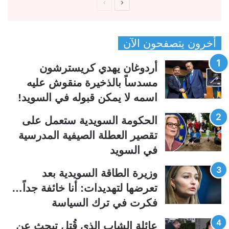
ا
ا
ل
ل
ص
ص
أخرون يتصفحون الآن
ف
ف
ح
ح
أردوغان يهدي كريسترشون
ة
ة
مسدساً بالذخيرة منقوش عليه
ا
ا
اسمه لا يمكن قبوله في السويد!
ل
ل
ت
س
الحكومة السويدية ستعمل على
ا
ا
تقصير العطلة الصيفية المدرسیة
ل
ب
في السويد
ي
ق
وزيرة الطاقة السويدية بعد
ة
ة
تعرضها لتهديدات: أنا خائفة جداً…
فكرت في ترك السياسة
عائلة الشاب الذي قُتل تبحث عن