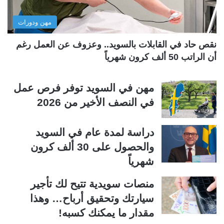
ل
ب
مهن ودورات
ي
ق
ة
ة
نقص حاد في القابلات بالسويد.. وعزوف عن العمل رغم
أن الراتب 50 ألف كرون شهرياً
مهن في السويد توفر فرص عمل
في النصف الأخير من 2026
دراسة لمدة عام في السويد
والحصول على 30 ألف كرون
شهرياً
منصات سويدية تتيح لك تأجير
سيارتك وتحقيق أرباح… وهذا
مقدار ما يمكنك كسبه!