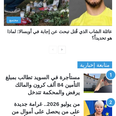
مجتمع
عائلة الشاب الذي قُتل تبحث عن إجابة في أوبسالا: لماذا
هو تحديداً؟
ا
ا
ل
ل
متابعة إخبارية
ص
ص
ف
ف
مستأجرة في السويد تطالب بمبلغ
ح
ح
التأمين 84 ألف كرون والمالك
ة
ة
يرفض والمحكمة تتدخل
ا
ا
ل
ل
من يوليو 2026.. غرامة جديدة
ت
س
على من يحصل على أموال من
ا
ا