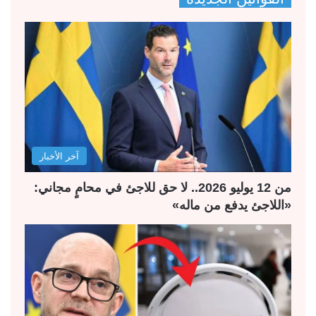
ف
ف
ح
ح
ة
ة
ا
ا
ل
ل
ت
س
ا
ا
ل
ب
آخر الأخبار
ي
ق
ة
ة
من 12 يوليو 2026.. لا حق للاجئ في محامٍ مجاني:
«اللاجئ يدفع من ماله»