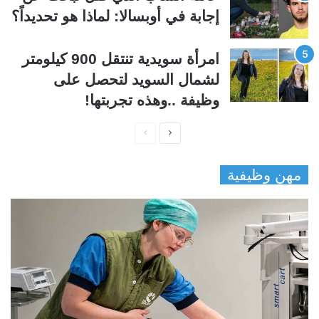
إجابة في أوبسالا: لماذا هو تحديداً؟
امرأة سويدية تنتقل 900 كيلومتر
لشمال السويد لتحصل على
وظيفة ..وهذه تجربتها!
ا
ا
ل
ل
مهن وظيفية
ص
ص
ف
ف
ح
ح
ة
ة
ا
ا
ل
ل
ت
س
ا
ا