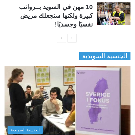
10 مهن في السويد بــرواتب
كبيرة ولكنها ستجعلك مريض
نفسيًا وجسديًا!
ا
ا
ل
ل
الجنسية السويدية
ص
ص
ف
ف
ح
ح
ة
ة
ا
ا
ل
ل
ت
س
ا
ا
ل
ب
الجنسية السويدية
ي
ق