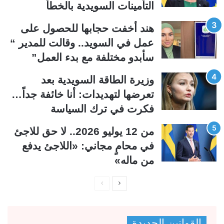
التأمينات السويدية بالخطأ
ل
ب
ي
ق
هند أخفت حجابها للحصول على
ة
ة
عمل في السويد.. وقالت للمدير “
سأبدو مختلفة مع بدء العمل”
وزيرة الطاقة السويدية بعد
تعرضها لتهديدات: أنا خائفة جداً…
فكرت في ترك السياسة
من 12 يوليو 2026.. لا حق للاجئ
في محامٍ مجاني: «اللاجئ يدفع
من ماله»
ا
ا
ل
ل
ص
ص
القوانين الجديدة