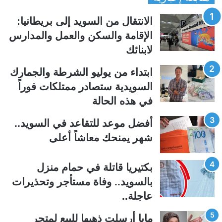
ف
ف
الانتقال من السويد إلى بريطانيا:
ح
ح
الإقامة والسكن والعمل والمدارس
ة
ة
لابنائك
ا
ا
ل
ل
ابتداء من يوليو الشرطة والجمارك
ت
س
السويدية ستصادر ممتلكات فوراً
ا
ا
في هذه الحالة
ل
ب
ي
ق
أفضل موعد للتقاعد في السويد..
ة
ة
شهر يمنحك معاشاً أعلى
بكتيريا قاتلة في حمام منزل
بالسويد.. وفاة مستأجر وتحذيرات
عاجلة..
مايا أرسلت ذهبها للبيع لمتجر