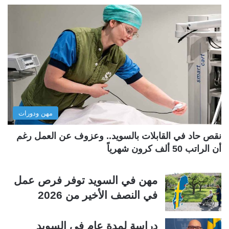
ف
ف
ح
ح
ة
ة
ا
ا
ل
ل
ت
س
ا
ا
ل
ب
مهن ودورات
ي
ق
ة
ة
نقص حاد في القابلات بالسويد.. وعزوف عن العمل رغم
أن الراتب 50 ألف كرون شهرياً
مهن في السويد توفر فرص عمل
في النصف الأخير من 2026
دراسة لمدة عام في السويد