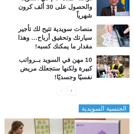
والحصول على 30 ألف كرون
شهرياً
منصات سويدية تتيح لك تأجير
سيارتك وتحقيق أرباح… وهذا
مقدار ما يمكنك كسبه!
10 مهن في السويد بــرواتب
كبيرة ولكنها ستجعلك مريض
نفسيًا وجسديًا!
ا
ا
ل
ل
الجنسية السويدية
ص
ص
ف
ف
ح
ح
ة
ة