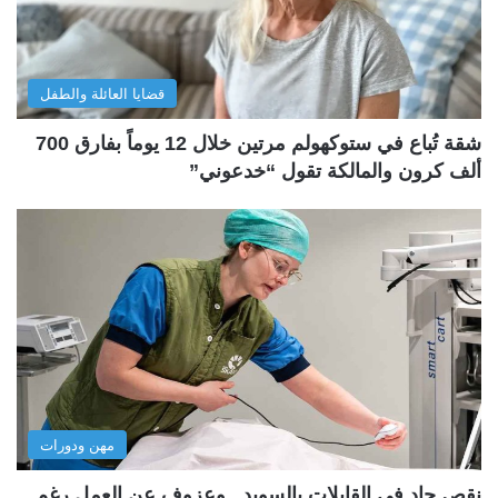
قضايا العائلة والطفل
شقة تُباع في ستوكهولم مرتين خلال 12 يوماً بفارق 700
ألف كرون والمالكة تقول “خدعوني”
مهن ودورات
نقص حاد في القابلات بالسويد.. وعزوف عن العمل رغم