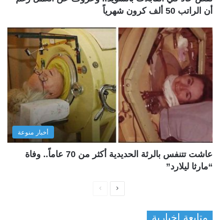
أن الراتب 50 ألف كرون شهرياً
أخبار منوعة
عاشت تتنفس بالرئة الحديدية أكثر من 70 عاماً.. وفاة
“مارثا ليلارد”
ا
ا
ل
ل
متابعة إخبارية
ص
ص