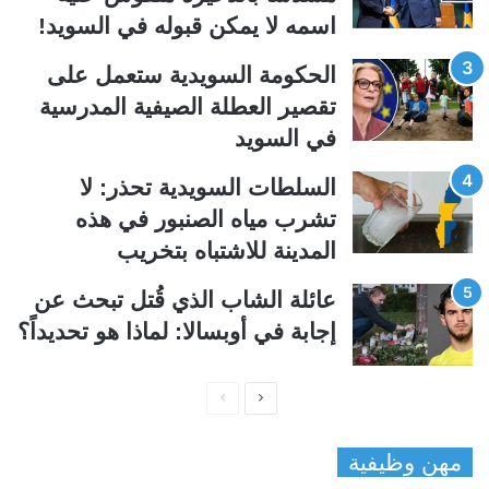
ل
ب
اسمه لا يمكن قبوله في السويد!
ي
ق
الحكومة السويدية ستعمل على
ة
ة
تقصير العطلة الصيفية المدرسیة
في السويد
السلطات السويدية تحذر: لا
تشرب مياه الصنبور في هذه
المدينة للاشتباه بتخريب
عائلة الشاب الذي قُتل تبحث عن
إجابة في أوبسالا: لماذا هو تحديداً؟
ا
ا
ل
ل
مهن وظيفية
ص
ص