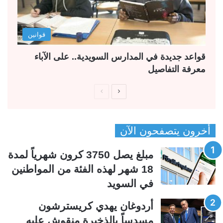
قوانين
قواعد جديدة في المدارس السويدية.. على الآباء
معرفة التفاصيل
ا
ا
ل
ل
ص
ص
أخرون يتصفحون الآن
ف
ف
ح
ح
مبلغ يصل 3750 كرون شهرياً لمدة
ة
ة
18 شهر لهذه الفئة من المواطنين
ا
ا
في السويد
ل
ل
ت
س
أردوغان يهدي كريسترشون
ا
ا
مسدساً بالذخيرة منقوش عليه