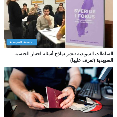
ا
ا
ل
ل
ت
س
ا
ا
ل
ب
الجنسية السويدية
ي
ق
ة
ة
السلطات السويدية تنشر نماذج أسئلة اختبار الجنسية
السويدية (تعرف عليها)