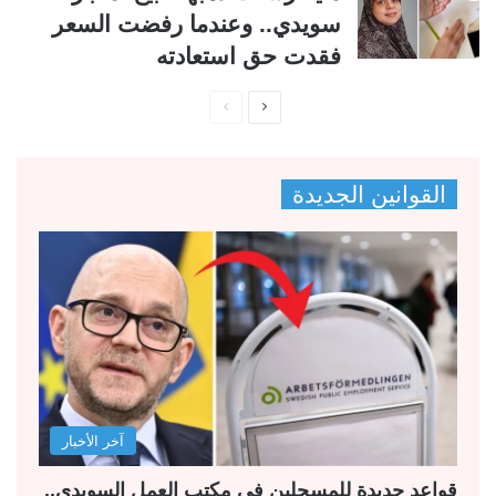
سويدي.. وعندما رفضت السعر
فقدت حق استعادته
ا
ا
ل
ل
ص
ص
القوانين الجديدة
ف
ف
ح
ح
ة
ة
ا
ا
ل
ل
ت
س
ا
ا
ل
ب
آخر الأخبار
ي
ق
ة
ة
قواعد جديدة للمسجلين في مكتب العمل السويدي..