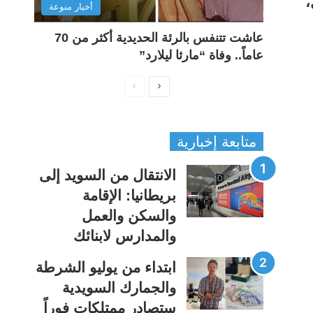
،
أخبار منوعة
عاشت تتنفس بالرئة الحديدية أكثر من 70
عاماً.. وفاة “مارثا ليلارد”
ا
ا
ل
ل
ص
ص
متابعة إخبارية
ف
ف
ح
ح
الانتقال من السويد إلى
ة
ة
بريطانيا: الإقامة
ا
ا
والسكن والعمل
ل
ل
والمدارس لابنائك
ت
س
ا
ا
ابتداء من يوليو الشرطة
ل
ب
والجمارك السويدية
ي
ق
ستصادر ممتلكات فوراً