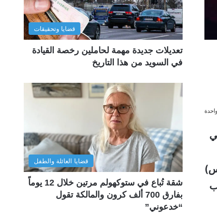
قضايا وتحقيقات
تعديلات جديدة مهمة لحاملين رخصة القيادة
في السويد من هذا التاريخ
احدة
ي
قضايا العائلة والطفل
س)
شقة تُباع في ستوكهولم مرتين خلال 12 يوماً
ب
بفارق 700 ألف كرون والمالكة تقول
“خدعوني”