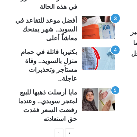
ة
ة
في هذه الحالة
أفضل موعد للتقاعد في
السويد.. شهر يمنحك
ير
معاشاً أعلى
ا
بكتيريا قاتلة في حمام
ل
منزل بالسويد.. وفاة
مستأجر وتحذيرات
عاجلة..
مايا أرسلت ذهبها للبيع
لمتجر سويدي.. وعندما
رفضت السعر فقدت
حق استعادته
ا
ا