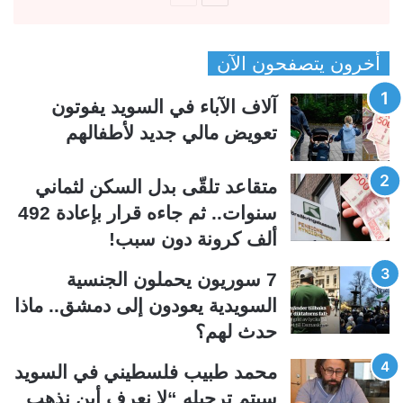
ل
ل
ص
ص
أخرون يتصفحون الآن
ف
ف
ح
ح
آلاف الآباء في السويد يفوتون
ة
ة
تعويض مالي جديد لأطفالهم
ا
ا
ل
ل
متقاعد تلقّى بدل السكن لثماني
ت
س
سنوات.. ثم جاءه قرار بإعادة 492
ا
ا
ألف كرونة دون سبب!
ل
ب
ي
ق
7 سوريون يحملون الجنسية
ة
ة
السويدية يعودون إلى دمشق.. ماذا
حدث لهم؟
محمد طبيب فلسطيني في السويد
سيتم ترحيله “لا نعرف أين نذهب