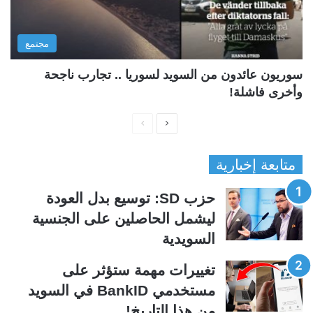
مجتمع
سوريون عائدون من السويد لسوريا .. تجارب ناجحة
وأخرى فاشلة!
ا
ا
ل
ل
متابعة إخبارية
ص
ص
ف
ف
حزب SD: توسيع بدل العودة
ح
ح
ليشمل الحاصلين على الجنسية
ة
ة
السويدية
ا
ا
ل
ل
تغييرات مهمة ستؤثر على
ت
س
مستخدمي BankID في السويد
ا
ا
من هذا التاريخ!