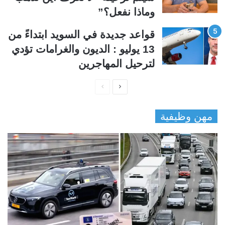
وماذا نفعل؟”
قواعد جديدة في السويد ابتداءً من
13 يوليو : الديون والغرامات تؤدي
لترحيل المهاجرين
ا
ا
ل
ل
مهن وظيفية
ص
ص
ف
ف
ح
ح
ة
ة
ا
ا
ل
ل
ت
س
ا
ا