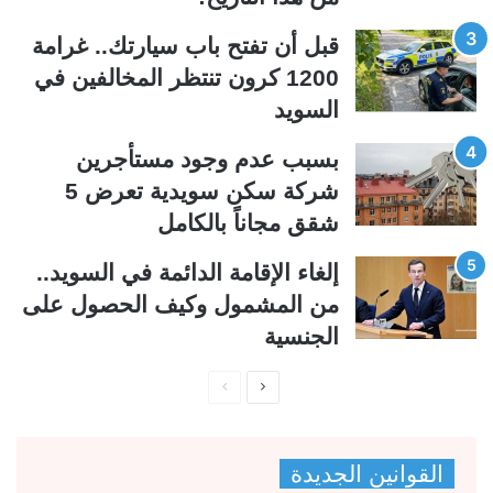
ل
ب
ي
ق
قبل أن تفتح باب سيارتك.. غرامة
ة
ة
1200 كرون تنتظر المخالفين في
السويد
بسبب عدم وجود مستأجرين
شركة سكن سويدية تعرض 5
شقق مجاناً بالكامل
إلغاء الإقامة الدائمة في السويد..
من المشمول وكيف الحصول على
الجنسية
ا
ا
ل
ل
ص
ص
القوانين الجديدة
ف
ف