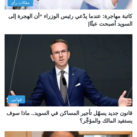
مقالات رأي
كاتبة مهاجرة: عندما يدّعي رئيس الوزراء “أن الهجرة إلى
السويد أصبحت عبئًا|
قوانين
قانون جديد يسهّل تأجير المساكن في السويد.. ماذا سوف
يستفيد المالك والمؤجِّر؟