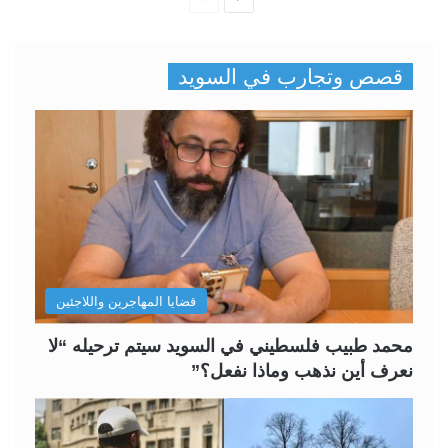
ل
ل
ص
ص
قصص وتجارب في السويد
ف
ف
ح
ح
ة
ة
ا
ا
ل
ل
ت
س
ا
ا
ل
ب
قضايا المهاجرين واللاجئين
ي
ق
ة
ة
محمد طبيب فلسطيني في السويد سيتم ترحيله “لا
نعرف أين نذهب وماذا نفعل؟”