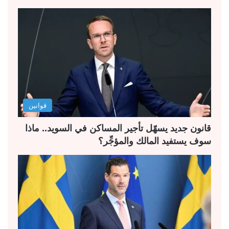
ح
ح
ة
ة
ا
ا
ل
ل
ت
س
ا
ا
ل
ب
قوانين
ي
ق
ة
ة
قانون جديد يسهّل تأجير المساكن في السويد.. ماذا
سوف يستفيد المالك والمؤجِّر؟