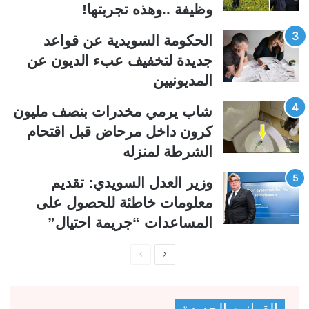
وظيفة ..وهذه تجربتها!
ا
ا
ل
ب
الحكومة السويدية عن قواعد
ي
ق
جديدة لتخفيف عبء الديون عن
ة
ة
المديونيين
شاب يرمي مخدرات بنصف مليون
كرون داخل مرحاض قبل اقتحام
الشرطة لمنزله
وزير العدل السويدي: تقديم
معلومات خاطئة للحصول على
المساعدات “جريمة احتيال”
ا
ا
ل
ل
ص
ص
القوانين الجديدة