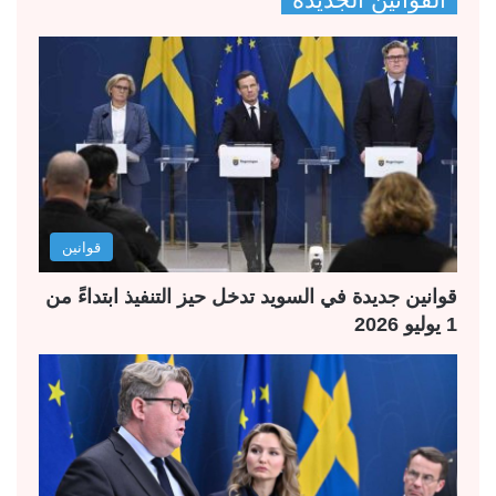
ف
ف
ح
ح
ة
ة
ا
ا
ل
ل
ت
س
ا
ا
ل
ب
قوانين
ي
ق
ة
ة
قوانين جديدة في السويد تدخل حيز التنفيذ ابتداءً من
1 يوليو 2026