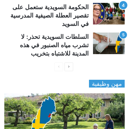
الحكومة السويدية ستعمل على
تقصير العطلة الصيفية المدرسیة
في السويد
السلطات السويدية تحذر: لا
تشرب مياه الصنبور في هذه
المدينة للاشتباه بتخريب
ا
ا
ل
ل
مهن وظيفية
ص
ص
ف
ف
ح
ح
ة
ة
ا
ا
ل
ل