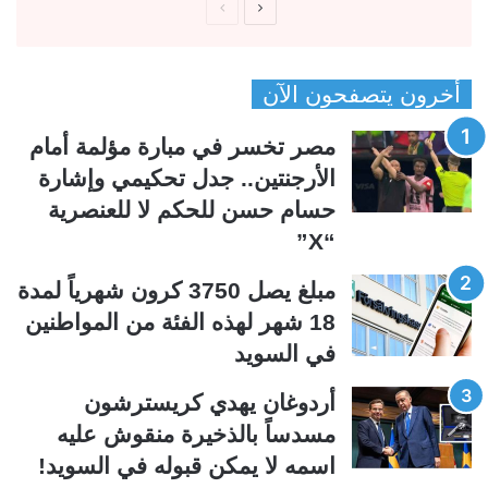
ا
ا
ل
ل
ص
ص
أخرون يتصفحون الآن
ف
ف
ح
ح
مصر تخسر في مبارة مؤلمة أمام
ة
ة
الأرجنتين.. جدل تحكيمي وإشارة
ا
ا
حسام حسن للحكم لا للعنصرية
ل
ل
“X”
ت
س
ا
ا
مبلغ يصل 3750 كرون شهرياً لمدة
ل
ب
18 شهر لهذه الفئة من المواطنين
ي
ق
في السويد
ة
ة
أردوغان يهدي كريسترشون
مسدساً بالذخيرة منقوش عليه
اسمه لا يمكن قبوله في السويد!