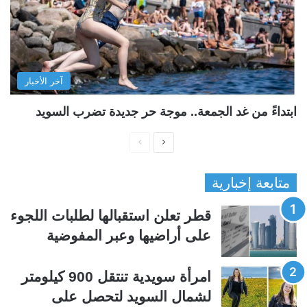
آخر الأخبار
ابتداءً من غد الجمعة.. موجة حر جديدة تضرب السويد
ا
ا
ل
ل
متابعة إخبارية
ص
ص
ف
ف
قطر تعلن استقبالها لطلبات اللجوء
ح
ح
على أراضيها وعبر المفوضية
ة
ة
ا
ا
امرأة سويدية تنتقل 900 كيلومتر
ل
ل
لشمال السويد لتحصل على
ت
س