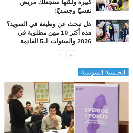
كبيرة ولكنها ستجعلك مريض
نفسيًا وجسديًا!
هل تبحث عن وظيفة في السويد؟
هذه أكثر 10 مهن مطلوبة في
2026 والسنوات الـ5 القادمة
ا
ا
ل
ل
الجنسية السويدية
ص
ص
ف
ف
ح
ح
ة
ة
ا
ا
ل
ل
ت
س
ا
ا