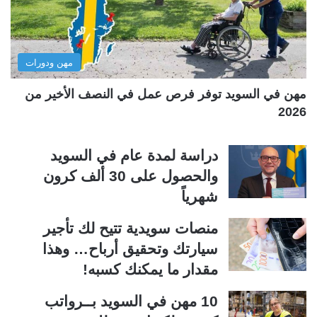
ت
س
ا
ا
ل
ب
مهن ودورات
ي
ق
ة
ة
مهن في السويد توفر فرص عمل في النصف الأخير من
2026
دراسة لمدة عام في السويد
والحصول على 30 ألف كرون
شهرياً
منصات سويدية تتيح لك تأجير
سيارتك وتحقيق أرباح… وهذا
مقدار ما يمكنك كسبه!
10 مهن في السويد بــرواتب