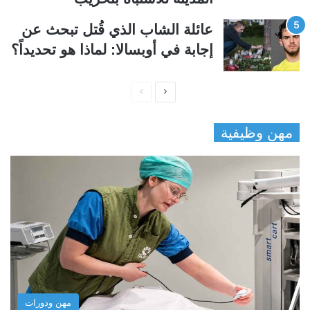
عائلة الشاب الذي قُتل تبحث عن
إجابة في أوبسالا: لماذا هو تحديداً؟
ا
ا
ل
ل
مهن وظيفية
ص
ص
ف
ف
ح
ح
ة
ة
ا
ا
ل
ل
ت
س
ا
ا
ل
ب
مهن ودورات
ي
ق