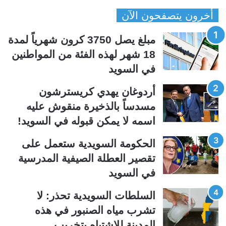
ص
ص
أخرون يتصفحون الآن
ف
ف
ح
ح
مبلغ يصل 3750 كرون شهرياً لمدة
ة
ة
18 شهر لهذه الفئة من المواطنين
ا
ا
في السويد
ل
ل
ت
س
أردوغان يهدي كريسترشون
ا
ا
مسدساً بالذخيرة منقوش عليه
ل
ب
اسمه لا يمكن قبوله في السويد!
ي
ق
الحكومة السويدية ستعمل على
ة
ة
تقصير العطلة الصيفية المدرسیة
في السويد
السلطات السويدية تحذر: لا
تشرب مياه الصنبور في هذه
المدينة للاشتباه بتخريب