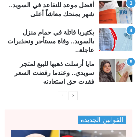
ي
ق
أفضل موعد للتقاعد في السويد..
ة
ة
شهر يمنحك معاشاً أعلى
بكتيريا قاتلة في حمام منزل
بالسويد.. وفاة مستأجر وتحذيرات
عاجلة..
مايا أرسلت ذهبها للبيع لمتجر
سويدي.. وعندما رفضت السعر
فقدت حق استعادته
ا
ا
ل
ل
ص
ص
القوانين الجديدة
ف
ف
ح
ح