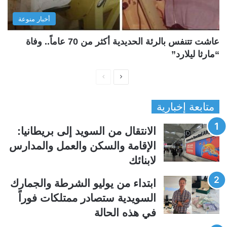
أخبار منوعة
عاشت تتنفس بالرئة الحديدية أكثر من 70 عاماً.. وفاة
“مارثا ليلارد”
ا
ا
ل
ل
متابعة إخبارية
ص
ص
ف
ف
الانتقال من السويد إلى بريطانيا:
ح
ح
الإقامة والسكن والعمل والمدارس
ة
ة
لابنائك
ا
ا
ل
ل
ابتداء من يوليو الشرطة والجمارك
ت
س
السويدية ستصادر ممتلكات فوراً
ا
ا
في هذه الحالة
ل
ب