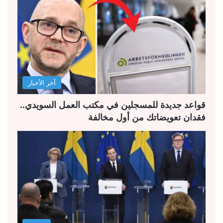
ة
ة
ا
ا
ل
ل
ت
س
ا
ا
ل
ب
آخر الأخبار
ي
ق
ة
ة
قواعد جديدة للمسجلين في مكتب العمل السويدي..
فقدان تعويضاتك من أول مخالفة