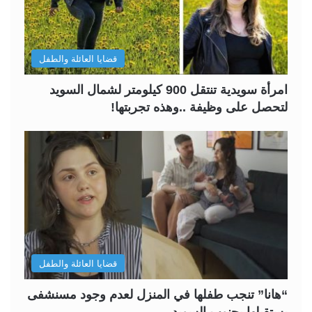
قضايا العائلة والطفل
امرأة سويدية تنتقل 900 كيلومتر لشمال السويد
لتحصل على وظيفة ..وهذه تجربتها!
قضايا العائلة والطفل
“هانا” تنجب طفلها في المنزل لعدم وجود مسنشفى