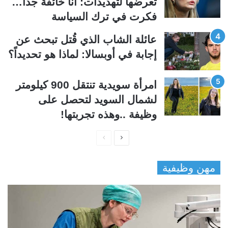
تعرضها لتهديدات: أنا خائفة جداً…
فكرت في ترك السياسة
عائلة الشاب الذي قُتل تبحث عن
إجابة في أوبسالا: لماذا هو تحديداً؟
امرأة سويدية تنتقل 900 كيلومتر
لشمال السويد لتحصل على
وظيفة ..وهذه تجربتها!
ا
ا
ل
ل
مهن وظيفية
ص
ص
ف
ف
ح
ح
ة
ة
ا
ا