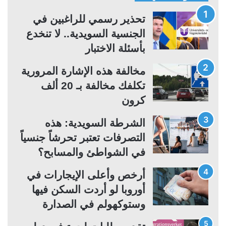
ح
ح
ة
ة
تحذير رسمي للراغبين في
ا
ا
الجنسية السويدية.. لا تنخدع
ل
ل
بأسئلة الاختبار
ت
س
مخالفة هذه الإشارة المرورية
ا
ا
تكلفك مخالفة بـ 20 ألف
ل
ب
كرون
ي
ق
ة
ة
الشرطة السويدية: هذه
التصرفات تعتبر تحرشاً جنسياً
في الشواطئ والمسابح؟
أرخص وأعلى الإيجارات في
أوروبا لو أردت السكن فيها
وستوكهولم في الصدارة