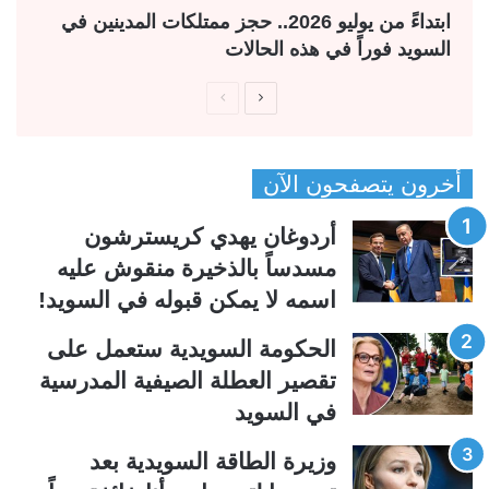
ابتداءً من يوليو 2026.. حجز ممتلكات المدينين في
السويد فوراً في هذه الحالات
ا
ا
ل
ل
ص
ص
أخرون يتصفحون الآن
ف
ف
ح
ح
أردوغان يهدي كريسترشون
ة
ة
مسدساً بالذخيرة منقوش عليه
ا
ا
اسمه لا يمكن قبوله في السويد!
ل
ل
ت
س
الحكومة السويدية ستعمل على
ا
ا
تقصير العطلة الصيفية المدرسیة
ل
ب
في السويد
ي
ق
وزيرة الطاقة السويدية بعد
ة
ة