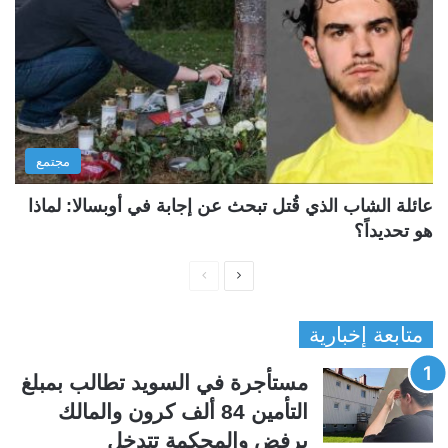
مجتمع
عائلة الشاب الذي قُتل تبحث عن إجابة في أوبسالا: لماذا
هو تحديداً؟
ا
ا
ل
ل
متابعة إخبارية
ص
ص
ف
ف
مستأجرة في السويد تطالب بمبلغ
ح
ح
التأمين 84 ألف كرون والمالك
ة
ة
يرفض والمحكمة تتدخل
ا
ا