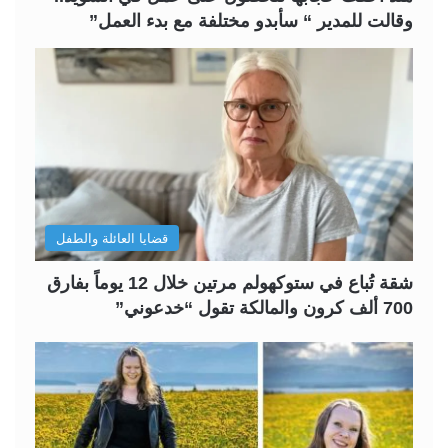
وقالت للمدير “ سأبدو مختلفة مع بدء العمل”
قضايا العائلة والطفل
شقة تُباع في ستوكهولم مرتين خلال 12 يوماً بفارق
700 ألف كرون والمالكة تقول “خدعوني”