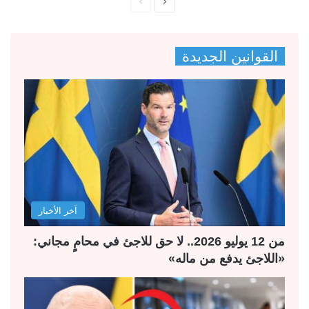
ا
ا
ل
ل
ص
ص
القوانين الجديدة
ف
ف
ح
ح
ة
ة
ا
ا
ل
ل
ت
س
ا
ا
ل
ب
آخر الأخبار
ي
ق
ة
ة
من 12 يوليو 2026.. لا حق للاجئ في محامٍ مجاني:
«اللاجئ يدفع من ماله»