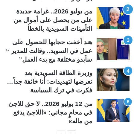
ل
ل
من يوليو 2026.. غرامة جديدة
ت
س
على من يحصل على أموال من
ا
ا
التأمينات السويدية بالخطأ
ل
ب
ي
ق
هند أخفت حجابها للحصول على
ة
ة
عمل في السويد.. وقالت للمدير “
سأبدو مختلفة مع بدء العمل”
وزيرة الطاقة السويدية بعد
تعرضها لتهديدات: أنا خائفة جداً…
فكرت في ترك السياسة
من 12 يوليو 2026.. لا حق للاجئ
في محامٍ مجاني: «اللاجئ يدفع
من ماله»