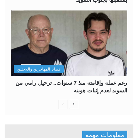
يستقبلها بجنوب السويد
قضايا المهاجرين واللاجئين
رغم عمله وإقامته منذ 7 سنوات.. ترحيل رامي من
السويد لعدم إثبات هويته
ا
ا
ل
ل
ص
ص
ف
ف
معلومات مهمة