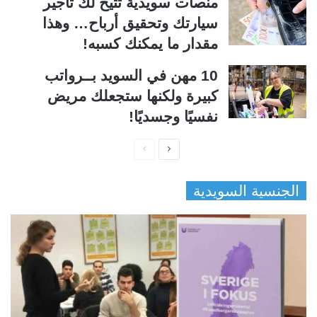
منصات سويدية تتيح لك تأجير
سيارتك وتحقيق أرباح… وهذا
مقدار ما يمكنك كسبه!
10 مهن في السويد بــرواتب
كبيرة ولكنها ستجعلك مريض
نفسيًا وجسديًا!
ا
ا
ل
ل
الجنسية السويدية
ص
ص
ف
ف
ح
ح
ة
ة
ا
ا
ل
ل
ت
س