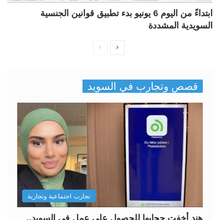
ابتداءً من اليوم 6 يونيو بدء تطبيق قوانين الجنسية
السويدية المشددة
ا
ا
ل
ل
ص
ص
قصص وتجارب في السويد
ف
ف
ح
ح
ة
ة
ا
ا
ل
ل
ت
س
ا
ا
ل
ب
تجارب اجتماعية وتجارية
ي
ق
ة
ة
هند أخفت حجابها للحصول على عمل في السويد..