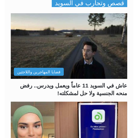
قصص وتجارب في السويد
ف
ف
ح
ح
ة
ة
ا
ا
ل
ل
ت
س
ا
ا
ل
ب
قضايا المهاجرين واللاجئين
ي
ق
ة
ة
عاش في السويد 11 عاماً ويعمل ويدرس.. رفض
منحه الجنسية ولا حل لمشكلته!