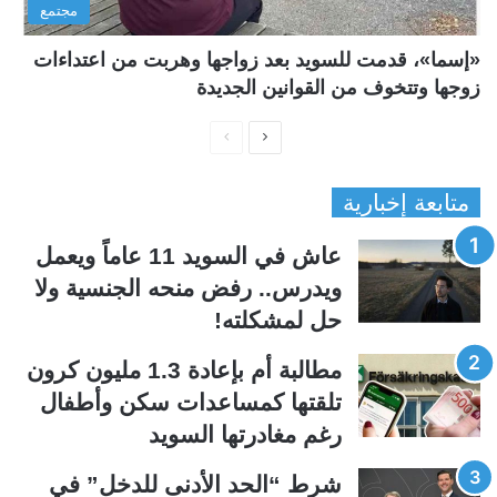
مجتمع
«إسما»، قدمت للسويد بعد زواجها وهربت من اعتداءات
زوجها وتتخوف من القوانين الجديدة
ا
ا
ل
ل
متابعة إخبارية
ص
ص
ف
ف
عاش في السويد 11 عاماً ويعمل
ح
ح
ويدرس.. رفض منحه الجنسية ولا
ة
ة
حل لمشكلته!
ا
ا
ل
ل
مطالبة أم بإعادة 1.3 مليون كرون
ت
س
تلقتها كمساعدات سكن وأطفال
ا
ا
رغم مغادرتها السويد
ل
ب
ي
ق
شرط “الحد الأدنى للدخل” في