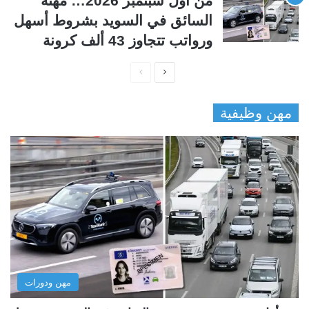
من أول سبتمبر 2026… مهنة
السائق في السويد بشروط أسهل
ورواتب تتجاوز 43 ألف كرونة
ا
ا
ل
ل
مهن وظيفية
ص
ص
ف
ف
ح
ح
ة
ة
ا
ا
ل
ل
ت
س
ا
ا
ل
ب
مهن ودورات
ي
ق
ة
ة