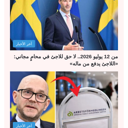
ا
ا
ل
ل
ت
س
ا
ا
ل
ب
آخر الأخبار
ي
ق
ة
ة
من 12 يوليو 2026.. لا حق للاجئ في محامٍ مجاني:
«اللاجئ يدفع من ماله»
آخر الأخبار