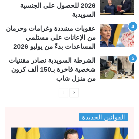
ة
ة
2026 للحصول على الجنسية
السويدية
عقوبات مشددة وغرامات وحرمان
من الإعانات على مستلمي
المساعدات بدءً من يوليو 2026
الشرطة السويدية تصادر مقتنيات
شخصية فاخرة بـ150 ألف كرون
من منزل شاب
ا
ا
ل
ل
ص
ص
القوانين الجديدة
ف
ف
ح
ح
ة
ة