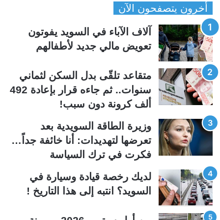
أخرون يتصفحون الآن
ف
ف
ح
ح
آلاف الآباء في السويد يفوتون
ة
ة
تعويض مالي جديد لأطفالهم
ا
ا
ل
ل
متقاعد تلقّى بدل السكن لثماني
ت
س
سنوات.. ثم جاءه قرار بإعادة 492
ا
ا
ألف كرونة دون سبب!
ل
ب
ي
ق
وزيرة الطاقة السويدية بعد
ة
ة
تعرضها لتهديدات: أنا خائفة جداً…
فكرت في ترك السياسة
لديك رخصة قيادة وسيارة في
السويد؟ انتبه إلى هذا التاريخ !