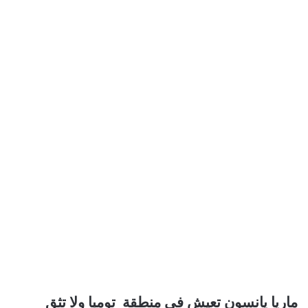
ماريا يانسون تعيش في منطقة تومبا ولا تثق