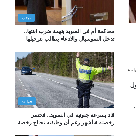
مجتمع
محاكمة أم في السويد بتهمة ضرب ابنتها..
تدخل السوسيال والادعاء يطالب بترحيلها
احدة
ول
حوادث
ولار .
قاد بسرعة جنونية في السويد.. فخسر
رخصته 4 أشهر رغم أن وظيفته تحتاج رخصة