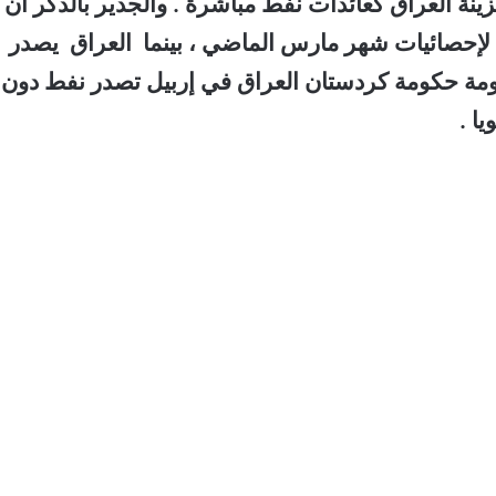
يون دولار يوميا لخزينة العراق كعائدات نفط مباشرة . والجدير بالذكر أن
وميًا في وفقا لإحصائيات شهر مارس الماضي ، بينما العراق يصدر
 حكومة حكومة كردستان العراق في إربيل تصدر نفط دون