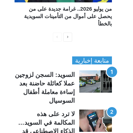
من يوليو 2026.. غرامة جديدة على من
يحصل على أموال من التأمينات السويدية
بالخطأ
ا
ا
ل
ل
ص
ص
متابعة إخبارية
ف
ف
ح
ح
السويد: السجن لزوجين
ة
ة
عملا كعائلة حاضنة بعد
ا
ا
إساءة معاملة أطفال
ل
ل
السوسيال
ت
س
ا
ا
لا ترد على هذه
ل
ب
المكالمة في السويد…
ي
ق
الذكاء الاصطناعي قد