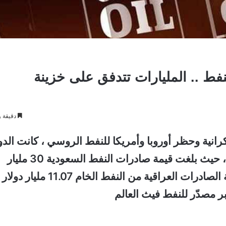
نفط .. المليارات تتدفق على خزينة
دقيقة و
كرانية وحظر أوروبا وأمريكا للنفط الروسي ، كانت الد
المصدرة للنفط هي الرابح الأكبر من هذه الأزمة ، حيث بلغت قيمة صادرات النفط السعودية 30 مليار
دولار في مارس المنصرم في المقابل بلغت قيمة الصادرات العراقية من النفط الخام 11.07 مليار د
ر مصدّر للنفط فيث العالم