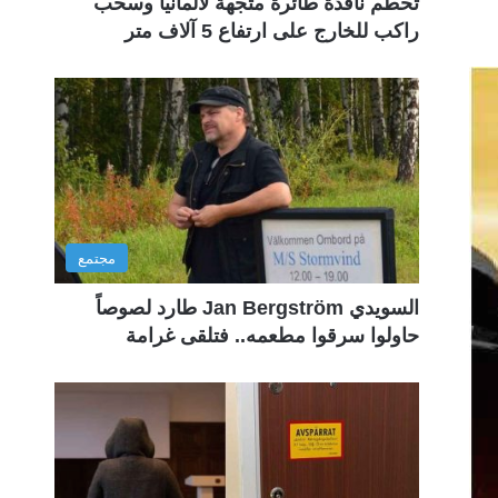
تحطم نافذة طائرة متجهة لألمانيا وسحب
راكب للخارج على ارتفاع 5 آلاف متر
مجتمع
السويدي Jan Bergström طارد لصوصاً
حاولوا سرقوا مطعمه.. فتلقى غرامة