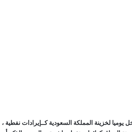
خل يوميا لخزينة المملكة السعودية كــإيرادات نفطية ،