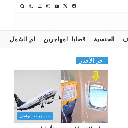
‫X
فيسبوك
‫YouTube
انستقرام
بحث عن
إضافة عمود جانبي
الوضع المظلم
ف
الجنسية
قضايا المهاجرين
لم الشمل
آخر الأخبار
ترند مواقع التواصل