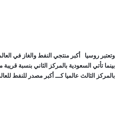
بالمركز الثالث عالميا كـــ أكبر مصدر للنفط للعالم بمعدل 3.4 مليون ب