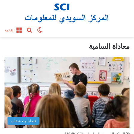
بحث عن
الوضع المظلم
القائمة
معاداة السامية
قضايا وتحقيقات
المركز السويدي للمعلومات-SCI
518