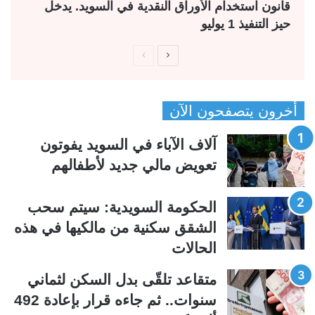
قانون استخدام الأوراق النقدية في السويد. يدخل
حيز التنفيذ 1 يوليو
ا
ا
ل
ل
ص
ص
أخرون يتصفحون الآن
ف
ف
ح
ح
آلاف الآباء في السويد يفوتون
ة
ة
تعويض مالي جديد لأطفالهم
ا
ا
ل
ل
الحكومة السويدية: سيتم سحب
ت
س
الشقق سكنية من مالكيها في هذه
ا
ا
الحالات
ل
ب
ي
ق
متقاعد تلقّى بدل السكن لثماني
ة
ة
سنوات.. ثم جاءه قرار بإعادة 492