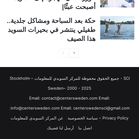
ل
ب
أصبحت عبئًا|
ي
ق
حكة بعد السباحة ومشاكل جلدية..
ة
ة
طفيلي ينتشر في بحيرات السويد
هذا الصيف
ا
ا
ل
ل
ص
ص
SCI - جميع الحقوق محفوظة للمركز السويدي للمعلومات Stockholm –
ف
ف
ح
ح
Sweden– 2000 - 2025
ة
ة
‏‎Email: contact@centersweden.com Email:
ا
ا
info@centersweden.com Email: centerswedensci@gmail.com:
ل
ل
Privacy Policy – سياسة الخصوصية
عن المركز السويدي للمعلومات
ت
س
اتصل بنا
أرسل لنا قضيتك
ا
ا