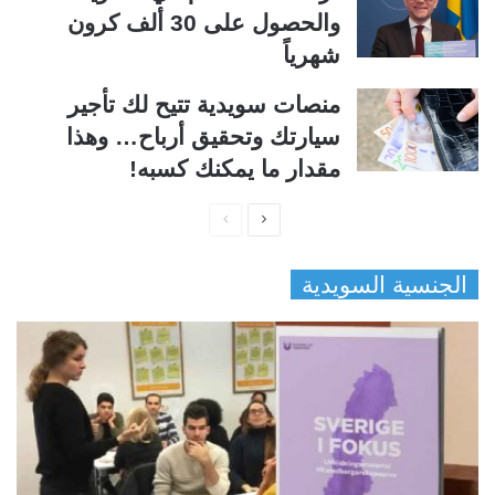
والحصول على 30 ألف كرون
شهرياً
منصات سويدية تتيح لك تأجير
سيارتك وتحقيق أرباح… وهذا
مقدار ما يمكنك كسبه!
ا
ا
ل
ل
الجنسية السويدية
ص
ص
ف
ف
ح
ح
ة
ة
ا
ا
ل
ل
ت
س