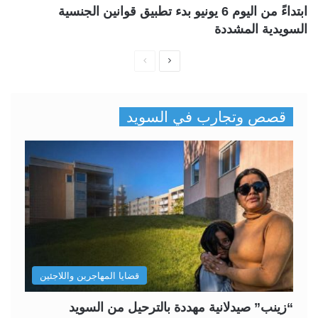
ابتداءً من اليوم 6 يونيو بدء تطبيق قوانين الجنسية
السويدية المشددة
ا
ا
ل
ل
ص
ص
قصص وتجارب في السويد
ف
ف
ح
ح
ة
ة
ا
ا
ل
ل
ت
س
ا
ا
ل
ب
قضايا المهاجرين واللاجئين
ي
ق
ة
ة
“زينب” صيدلانية مهددة بالترحيل من السويد