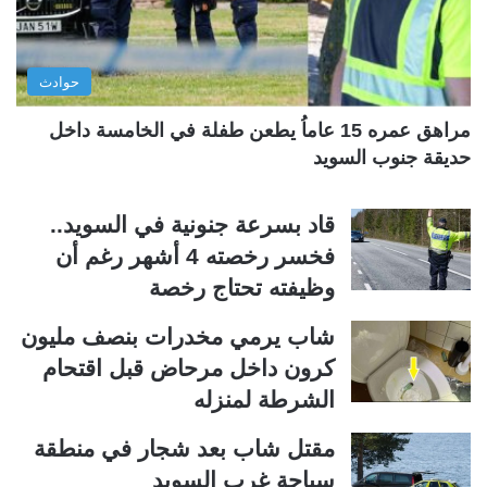
ا
ا
ل
ب
ي
ق
حوادث
ة
ة
مراهق عمره 15 عاماُ يطعن طفلة في الخامسة داخل
حديقة جنوب السويد
قاد بسرعة جنونية في السويد..
فخسر رخصته 4 أشهر رغم أن
وظيفته تحتاج رخصة
شاب يرمي مخدرات بنصف مليون
كرون داخل مرحاض قبل اقتحام
الشرطة لمنزله
مقتل شاب بعد شجار في منطقة
سباحة غرب السويد