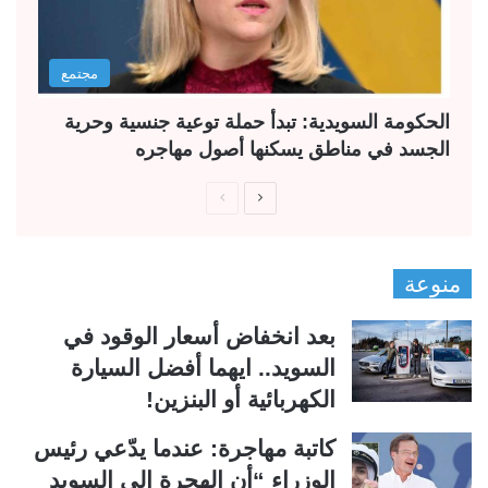
مجتمع
الحكومة السويدية: تبدأ حملة توعية جنسية وحرية
الجسد في مناطق يسكنها أصول مهاجره
ا
ا
ل
ل
ص
ص
منوعة
ف
ف
ح
ح
بعد انخفاض أسعار الوقود في
ة
ة
السويد.. ايهما أفضل السيارة
ا
ا
الكهربائية أو البنزين!
ل
ل
ت
س
كاتبة مهاجرة: عندما يدّعي رئيس
ا
ا
الوزراء “أن الهجرة إلى السويد