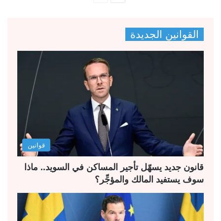
ل
ل
ص
ص
القوانين الجديدة
ف
ف
ح
ح
ة
ة
ا
ا
ل
ل
ت
س
ا
ا
ل
ب
قوانين
ي
ق
ة
ة
قانون جديد يسهّل تأجير المساكن في السويد.. ماذا
سوف يستفيد المالك والمؤجِّر؟