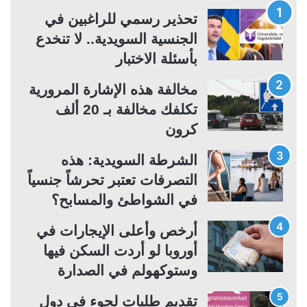
ة
ة
تحذير رسمي للراغبين في
ا
ا
الجنسية السويدية.. لا تنخدع
ل
ل
بأسئلة الاختبار
ت
س
مخالفة هذه الإشارة المرورية
ا
ا
تكلفك مخالفة بـ 20 ألف
ل
ب
كرون
ي
ق
ة
ة
الشرطة السويدية: هذه
التصرفات تعتبر تحرشاً جنسياً
في الشواطئ والمسابح؟
أرخص وأعلى الإيجارات في
أوروبا لو أردت السكن فيها
وستوكهولم في الصدارة
تقديم طلبات لجوء في دول