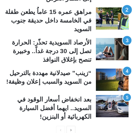
ل
ل
مراهق عمره 15 عاماُ يطعن طفلة
ت
س
في الخامسة داخل حديقة جنوب
ا
ا
السويد
ل
ب
ي
ق
الأرصاد السويدية تحذّر: الحرارة
ة
ة
تصل إلى 30 درجة غداً.. وخبيرة
تنصح بإغلاق النوافذ
“زينب” صيدلانية مهددة بالترحيل
من السويد والسبب إعلان وظيفة!
بعد انخفاض أسعار الوقود في
السويد.. ايهما أفضل السيارة
الكهربائية أو البنزين!
ا
ا