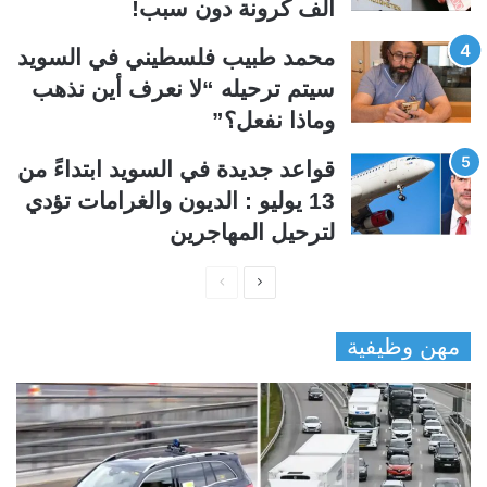
ألف كرونة دون سبب!
محمد طبيب فلسطيني في السويد
سيتم ترحيله “لا نعرف أين نذهب
وماذا نفعل؟”
قواعد جديدة في السويد ابتداءً من
13 يوليو : الديون والغرامات تؤدي
لترحيل المهاجرين
ا
ا
ل
ل
مهن وظيفية
ص
ص
ف
ف
ح
ح
ة
ة
ا
ا