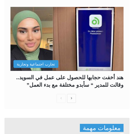
تجارب اجتماعية وتجارية
هند أخفت حجابها للحصول على عمل في السويد..
وقالت للمدير “ سأبدو مختلفة مع بدء العمل”
ا
ا
ل
ل
ص
ص
ف
ف
معلومات مهمة
ح
ح