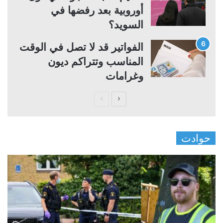
أوروبية بعد رفضها في
السويد؟
الفواتير قد لا تصل في الوقت
المناسب وتتراكم ديون
وغرامات
ا
ا
ل
ل
ص
ص
حوادت
ف
ف
ح
ح
ة
ة
ا
ا
ل
ل
ت
س