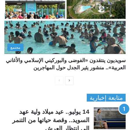
مجتمع
سويديون ينتقدون «الفوضى والبوركيني الإسلامي والأغاني
العربية».. منشور يثير الجدل حول المهاجرين
ا
ا
ل
ل
متابعة إخبارية
ص
ص
ف
ف
14 يوليو.. عيد ميلاد ولية عهد
ح
ح
السويد.. وقصة حياتها من التنمر
ة
ة
إلى انتظار العرش
ا
ا