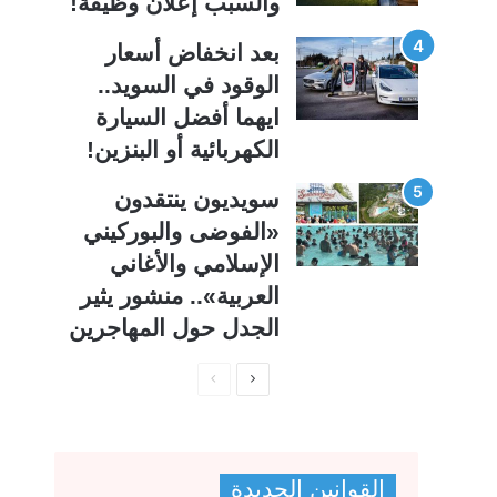
والسبب إعلان وظيفة!
بعد انخفاض أسعار
الوقود في السويد..
ايهما أفضل السيارة
الكهربائية أو البنزين!
سويديون ينتقدون
«الفوضى والبوركيني
الإسلامي والأغاني
العربية».. منشور يثير
الجدل حول المهاجرين
ا
ا
ل
ل
ص
ص
ف
ف
القوانين الجديدة