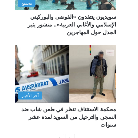
مجتمع
سويديون ينتقدون «الفوضى والبوركيني
الإسلامي والأغاني العربية».. منشور يثير
الجدل حول المهاجرين
آخر الأخبار
محكمة الاستئناف تنظر في طعن شاب ضد
السجن والترحيل من السويد لمدة عشر
سنوات