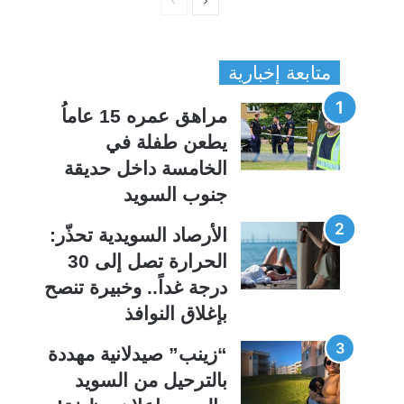
ا
ا
ل
ل
ص
ص
متابعة إخبارية
ف
ف
ح
ح
مراهق عمره 15 عاماُ
ة
ة
يطعن طفلة في
ا
ا
الخامسة داخل حديقة
ل
ل
جنوب السويد
ت
س
ا
ا
الأرصاد السويدية تحذّر:
ل
ب
الحرارة تصل إلى 30
ي
ق
درجة غداً.. وخبيرة تنصح
ة
ة
بإغلاق النوافذ
“زينب” صيدلانية مهددة
بالترحيل من السويد