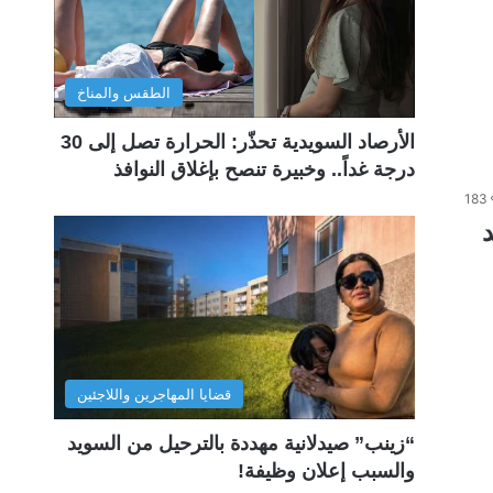
الطقس والمناخ
الأرصاد السويدية تحذّر: الحرارة تصل إلى 30
درجة غداً.. وخبيرة تنصح بإغلاق النوافذ
183
قضايا المهاجرين واللاجئين
“زينب” صيدلانية مهددة بالترحيل من السويد
والسبب إعلان وظيفة!