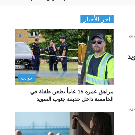
آخر الأخبار
155
يد
حوادث
مراهق عمره 15 عاماُ يطعن طفلة في
الخامسة داخل حديقة جنوب السويد
124