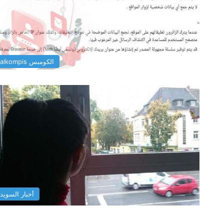
الكومبس alkompis
أخبار السويد