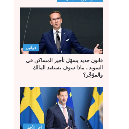
ح
ح
ة
ة
ا
ا
ل
ل
ت
س
ا
ا
قوانين
ل
ب
ي
ق
قانون جديد يسهّل تأجير المساكن في
ة
ة
السويد.. ماذا سوف يستفيد المالك
والمؤجِّر؟
آخر الأخبار