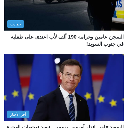
حوادث
السجن عامين وغرامة 190 ألف لأب اعتدى على طفليه
في جنوب السويد!
آخر الأخبار
السويد تتلقى إنذار أوروبي رسمي.. تنفيذ توجيهات الهجرة