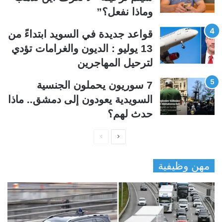
وماذا نفعل؟”
قواعد جديدة في السويد ابتداءً من
13 يوليو : الديون والغرامات تؤدي
لترحيل المهاجرين
7 سوريون يحملون الجنسية
السويدية يعودون إلى دمشق.. ماذا
حدث لهم؟
ا
ا
ل
ل
مهن وظيفية
ص
ص
ف
ف
ح
ح
ة
ة
ا
ا