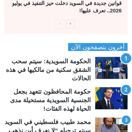
قوانين جديدة في السويد دخلت حيز التنفيذ في يوليو
2026.. تعرف عليها!
ا
ا
ل
ل
ص
ص
أخرون يتصفحون الآن
ف
ف
ح
ح
الحكومة السويدية: سيتم سحب
ة
ة
الشقق سكنية من مالكيها في هذه
ا
ا
الحالات
ل
ل
ت
س
حكومة المحافظون تتعهد بجعل
ا
ا
الجنسية السويدية مستحيلة مدى
ل
ب
الحياة لهذه الفئات!
ي
ق
محمد طبيب فلسطيني في السويد
ة
ة
سيتم ترحيله “لا نعرف أين نذهب