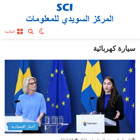
بحث عن
الوضع المظلم
القائمة
سيارة كهربائية
أخبار اقتصادية
المركز السويدي للمعلومات-SCI
10٬448