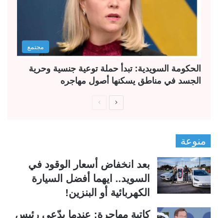
مجتمع
الحكومة السويدية: تبدأ حملة توعية جنسية وحرية
الجسد في مناطق يسكنها أصول مهاجره
ا
ا
ل
ل
ص
ص
منوعة
ف
ف
ح
ح
بعد انخفاض أسعار الوقود في
ة
ة
السويد.. ايهما أفضل السيارة
ا
ا
الكهربائية أو البنزين!
ل
ل
ت
س
كاتبة مهاجرة: عندما يدّعي رئيس