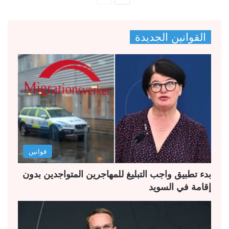
ل
ل
ص
ص
القوانين الجديدة
ف
ف
ح
ح
ة
ة
ا
ا
ل
ل
ت
س
ا
ا
ل
ب
قوانين
ي
ق
ة
ة
بدء تطبيق واجب التبليغ للمهاجرين المتواجدين بدون
إقامة في السويد