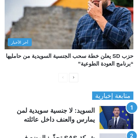
آخر الأخبار
حزب SD يعلن خطة سحب الجنسية السويدية من حامليها
“برنامج العودة الطوعية”
ا
ا
ل
ل
متابعة إخبارية
ص
ص
ف
ف
السويد: لا جنسية سويدية لمن
ح
ح
يمارس والعنف داخل عائلته
ة
ة
ا
ا
شركة SAS تحذّر: الوضع في
ل
ل