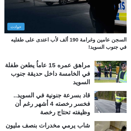
ا
ا
ل
ب
ي
ق
حوادث
ة
ة
السجن عامين وغرامة 190 ألف لأب اعتدى على طفليه
في جنوب السويد!
مراهق عمره 15 عاماُ يطعن طفلة
في الخامسة داخل حديقة جنوب
السويد
قاد بسرعة جنونية في السويد..
فخسر رخصته 4 أشهر رغم أن
وظيفته تحتاج رخصة
شاب يرمي مخدرات بنصف مليون