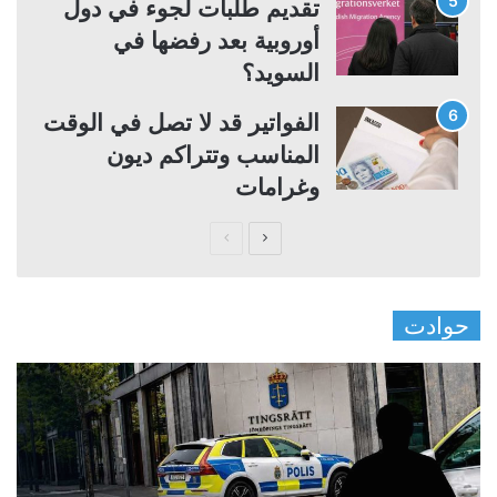
تقديم طلبات لجوء في دول
أوروبية بعد رفضها في
السويد؟
الفواتير قد لا تصل في الوقت
المناسب وتتراكم ديون
وغرامات
ا
ا
ل
ل
ص
ص
حوادت
ف
ف
ح
ح
ة
ة
ا
ا
ل
ل
ت
س