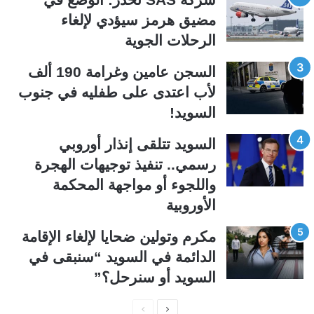
مضيق هرمز سيؤدي لإلغاء
ت
س
الرحلات الجوية
ا
ا
ل
ب
السجن عامين وغرامة 190 ألف
ي
ق
لأب اعتدى على طفليه في جنوب
ة
ة
السويد!
السويد تتلقى إنذار أوروبي
رسمي.. تنفيذ توجيهات الهجرة
واللجوء أو مواجهة المحكمة
الأوروبية
مكرم وتولين ضحايا لإلغاء الإقامة
الدائمة في السويد “سنبقى في
السويد أو سنرحل؟”
ا
ا