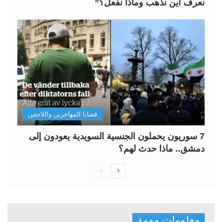
نعرف أين نذهب وماذا نفعل؟”
قضايا المهاجرين واللاجئين
7 سوريون يحملون الجنسية السويدية يعودون إلى
دمشق.. ماذا حدث لهم؟
ا
ا
ل
ل
ص
ص
ف
ف
معلومات مهمة