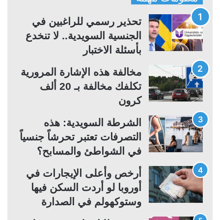
ح
ح
ة
ة
تحذير رسمي للراغبين في
ا
ا
الجنسية السويدية.. لا تنخدع
ل
ل
بأسئلة الاختبار
ت
س
مخالفة هذه الإشارة المرورية
ا
ا
تكلفك مخالفة بـ 20 ألف
ل
ب
كرون
ي
ق
ة
ة
الشرطة السويدية: هذه
التصرفات تعتبر تحرشاً جنسياً
في الشواطئ والمسابح؟
أرخص وأعلى الإيجارات في
أوروبا لو أردت السكن فيها
وستوكهولم في الصدارة