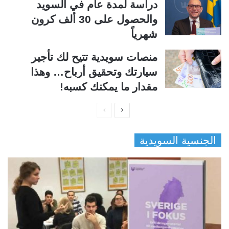
دراسة لمدة عام في السويد
والحصول على 30 ألف كرون
شهرياً
منصات سويدية تتيح لك تأجير
سيارتك وتحقيق أرباح… وهذا
مقدار ما يمكنك كسبه!
ا
ا
ل
ل
الجنسية السويدية
ص
ص
ف
ف
ح
ح
ة
ة
ا
ا
ل
ل
ت
س