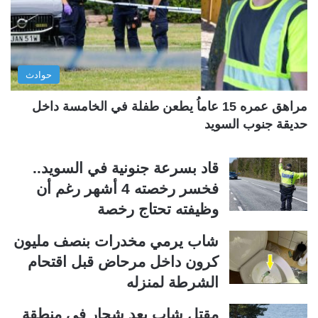
ت
س
ا
ا
ل
ب
ي
ق
حوادث
ة
ة
مراهق عمره 15 عاماُ يطعن طفلة في الخامسة داخل
حديقة جنوب السويد
قاد بسرعة جنونية في السويد..
فخسر رخصته 4 أشهر رغم أن
وظيفته تحتاج رخصة
شاب يرمي مخدرات بنصف مليون
كرون داخل مرحاض قبل اقتحام
الشرطة لمنزله
مقتل شاب بعد شجار في منطقة