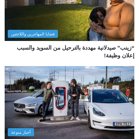
قضايا المهاجرين واللاجئين
“زينب” صيدلانية مهددة بالترحيل من السويد والسبب
إعلان وظيفة!
أخبار منوعة