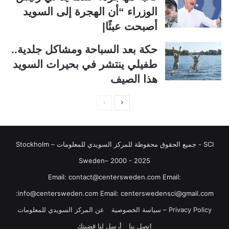
ا
ا
الوزراء “أن الهجرة إلى السويد
ل
ب
أصبحت عبئًا|
ي
ق
حكة بعد السباحة ومشاكل جلدية..
ة
ة
طفيلي ينتشر في بحيرات السويد
هذا الصيف
ا
ا
ل
ل
ص
ص
SCI - جميع الحقوق محفوظة للمركز السويدي للمعلومات Stockholm –
ف
ف
ح
ح
Sweden– 2000 - 2025
ة
ة
‏‎Email: contact@centersweden.com Email:
ا
ا
info@centersweden.com Email: centerswedensci@gmail.com:
ل
ل
Privacy Policy – سياسة الخصوصية
عن المركز السويدي للمعلومات
ت
س
اتصل بنا
أرسل لنا قضيتك