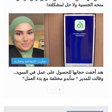
منحه الجنسية ولا حل لمشكلته!
تجارب اجتماعية وتجارية
هند أخفت حجابها للحصول على عمل في السويد..
وقالت للمدير “ سأبدو مختلفة مع بدء العمل”
ا
ا
ل
ل
ص
ص
ف
ف