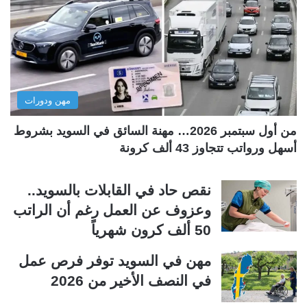
ا
ا
ل
ل
ت
س
ا
ا
ل
ب
مهن ودورات
ي
ق
ة
ة
من أول سبتمبر 2026… مهنة السائق في السويد بشروط
أسهل ورواتب تتجاوز 43 ألف كرونة
نقص حاد في القابلات بالسويد..
وعزوف عن العمل رغم أن الراتب
50 ألف كرون شهرياً
مهن في السويد توفر فرص عمل
في النصف الأخير من 2026