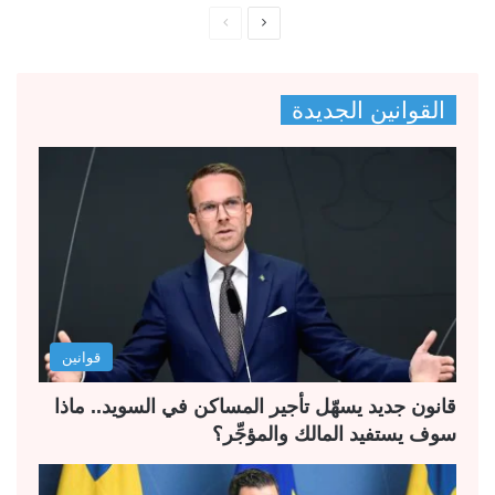
ا
ا
ل
ل
ص
ص
القوانين الجديدة
ف
ف
ح
ح
ة
ة
ا
ا
ل
ل
ت
س
ا
ا
ل
ب
قوانين
ي
ق
ة
ة
قانون جديد يسهّل تأجير المساكن في السويد.. ماذا
سوف يستفيد المالك والمؤجِّر؟