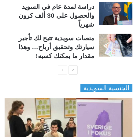
دراسة لمدة عام في السويد
والحصول على 30 ألف كرون
شهرياً
منصات سويدية تتيح لك تأجير
سيارتك وتحقيق أرباح… وهذا
مقدار ما يمكنك كسبه!
ا
ا
ل
ل
الجنسية السويدية
ص
ص
ف
ف
ح
ح
ة
ة
ا
ا
ل
ل