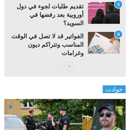
تقديم طلبات لجوء في دول
أوروبية بعد رفضها في
السويد؟
الفواتير قد لا تصل في الوقت
المناسب وتتراكم ديون
وغرامات
ا
ا
ل
ل
ص
ص
حوادت
ف
ف
ح
ح
ة
ة
ا
ا
ل
ل