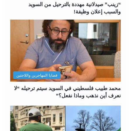
ة
ة
“زينب” صيدلانية مهددة بالترحيل من السويد
والسبب إعلان وظيفة!
قضايا المهاجرين واللاجئين
محمد طبيب فلسطيني في السويد سيتم ترحيله “لا
نعرف أين نذهب وماذا نفعل؟”