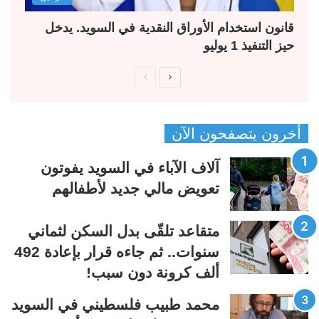
قانون استخدام الأوراق النقدية في السويد. يدخل
حيز التنفيذ 1 يوليو
ا
ا
ل
ل
ص
ص
أخرون يتصفحون الآن
ف
ف
ح
ح
آلاف الآباء في السويد يفوتون
ة
ة
تعويض مالي جديد لأطفالهم
ا
ا
ل
ل
متقاعد تلقّى بدل السكن لثماني
ت
س
سنوات.. ثم جاءه قرار بإعادة 492
ا
ا
ألف كرونة دون سبب!
ل
ب
ي
ق
محمد طبيب فلسطيني في السويد
ة
ة