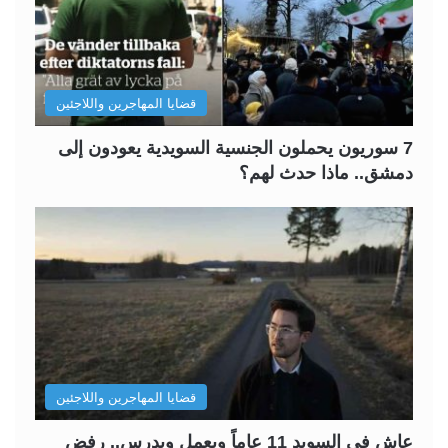
قضايا المهاجرين واللاجئين
7 سوريون يحملون الجنسية السويدية يعودون إلى
دمشق.. ماذا حدث لهم؟
قضايا المهاجرين واللاجئين
عاش في السويد 11 عاماً ويعمل ويدرس.. رفض