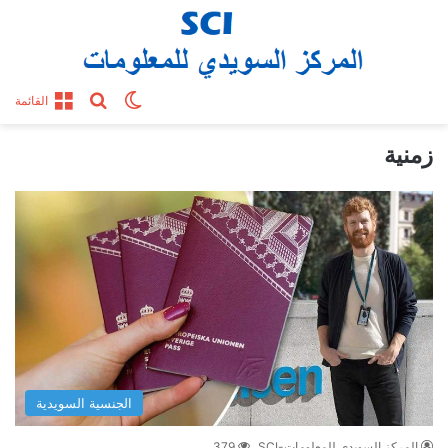
بحث عن
الوضع المظلم
القائمة
زمنية
الجنسية السويدية
المركز السويدي للمعلومات-SCI
379