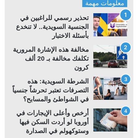
معلومات مهمة
ح
ح
ة
ة
تحذير رسمي للراغبين في
ا
ا
الجنسية السويدية.. لا تنخدع
ل
ل
بأسئلة الاختبار
ت
س
مخالفة هذه الإشارة المرورية
ا
ا
تكلفك مخالفة بـ 20 ألف
ل
ب
كرون
ي
ق
ة
ة
الشرطة السويدية: هذه
التصرفات تعتبر تحرشاً جنسياً
في الشواطئ والمسابح؟
أرخص وأعلى الإيجارات في
أوروبا لو أردت السكن فيها
وستوكهولم في الصدارة