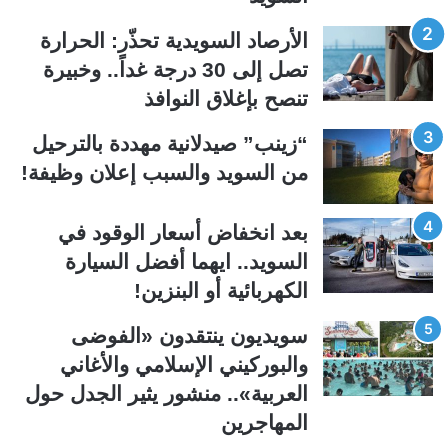
ل
ل
الأرصاد السويدية تحذّر: الحرارة
ت
س
تصل إلى 30 درجة غداً.. وخبيرة
ا
ا
تنصح بإغلاق النوافذ
ل
ب
ي
ق
“زينب” صيدلانية مهددة بالترحيل
ة
ة
من السويد والسبب إعلان وظيفة!
بعد انخفاض أسعار الوقود في
السويد.. ايهما أفضل السيارة
الكهربائية أو البنزين!
سويديون ينتقدون «الفوضى
والبوركيني الإسلامي والأغاني
العربية».. منشور يثير الجدل حول
المهاجرين