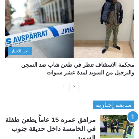
آخر الأخبار
محكمة الاستئناف تنظر في طعن شاب ضد السجن
والترحيل من السويد لمدة عشر سنوات
ا
ا
ل
ل
متابعة إخبارية
ص
ص
ف
ف
مراهق عمره 15 عاماُ يطعن طفلة
ح
ح
في الخامسة داخل حديقة جنوب
ة
ة
السويد
ا
ا