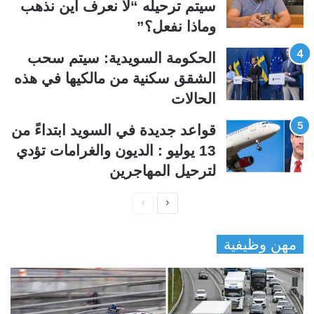
سيتم ترحيله “لا نعرف أين نذهب
وماذا نفعل؟”
الحكومة السويدية: سيتم سحب
الشقق سكنية من مالكيها في هذه
الحالات
قواعد جديدة في السويد ابتداءً من
13 يوليو : الديون والغرامات تؤدي
لترحيل المهاجرين
ا
ا
ل
ل
مهن وظيفية
ص
ص
ف
ف
ح
ح
ة
ة