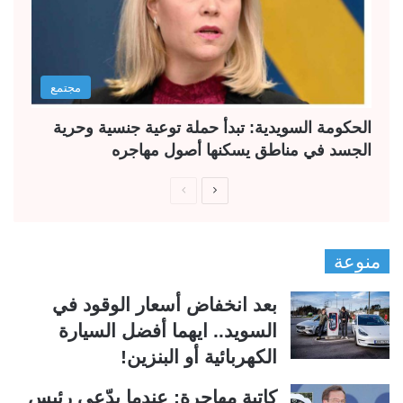
مجتمع
الحكومة السويدية: تبدأ حملة توعية جنسية وحرية
الجسد في مناطق يسكنها أصول مهاجره
ا
ا
ل
ل
ص
ص
منوعة
ف
ف
ح
ح
بعد انخفاض أسعار الوقود في
ة
ة
السويد.. ايهما أفضل السيارة
ا
ا
الكهربائية أو البنزين!
ل
ل
ت
س
كاتبة مهاجرة: عندما يدّعي رئيس