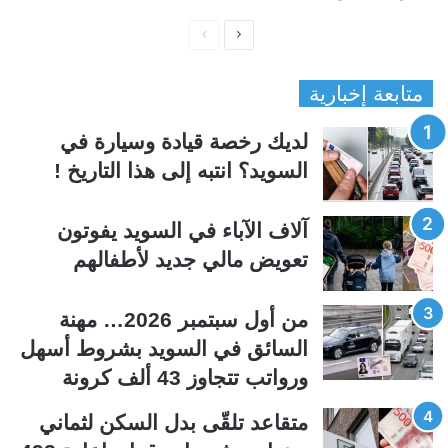
ا
ا
ل
ل
متابعة إخبارية
ص
ص
ف
ف
لديك رخصة قيادة وسيارة في
ح
ح
السويد؟ انتبه إلى هذا التاريخ !
ة
ة
ا
ا
آلاف الآباء في السويد يفوتون
ل
ل
تعويض مالي جديد لأطفالهم
ت
س
ا
ا
ل
ب
من أول سبتمبر 2026… مهنة
ي
ق
السائق في السويد بشروط أسهل
ة
ة
ورواتب تتجاوز 43 ألف كرونة
متقاعد تلقّى بدل السكن لثماني