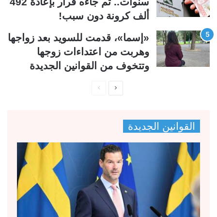
سنوات.. ثم جاءه قرار بإعادة 492
ألف كرونة دون سبب!
«إسما»، قدمت للسويد بعد زواجها
وهربت من اعتداءات زوجها
وتتخوف من القوانين الجديدة
ا
ا
ل
ل
ص
ص
القوانين الجديدة
ف
ف
ح
ح
ة
ة
ا
ا
ل
ل
ت
س
ا
ا