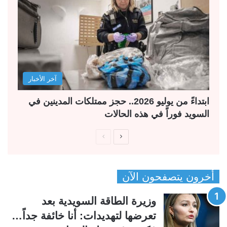
آخر الأخبار
ابتداءً من يوليو 2026.. حجز ممتلكات المدينين في
السويد فوراً في هذه الحالات
ا
ا
ل
ل
ص
ص
أخرون يتصفحون الآن
ف
ف
ح
ح
وزيرة الطاقة السويدية بعد
ة
ة
تعرضها لتهديدات: أنا خائفة جداً…
ا
ا