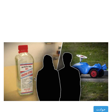
حوادث