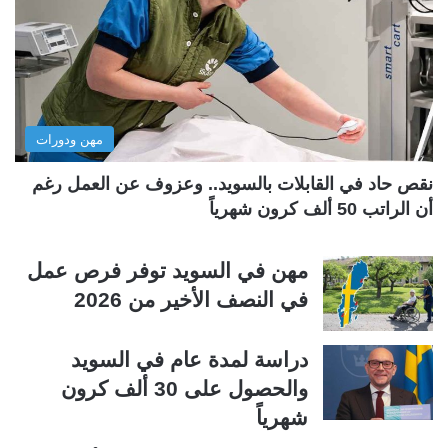
ا
ا
ل
ل
ت
س
ا
ا
ل
ب
مهن ودورات
ي
ق
ة
ة
نقص حاد في القابلات بالسويد.. وعزوف عن العمل رغم
أن الراتب 50 ألف كرون شهرياً
مهن في السويد توفر فرص عمل
في النصف الأخير من 2026
دراسة لمدة عام في السويد
والحصول على 30 ألف كرون
شهرياً