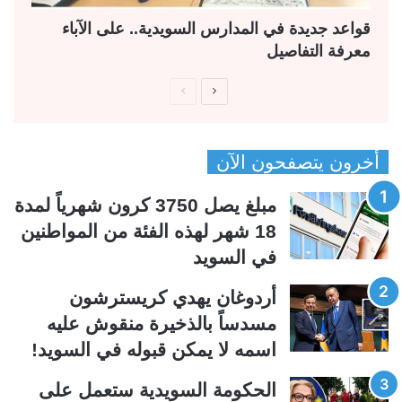
قواعد جديدة في المدارس السويدية.. على الآباء
معرفة التفاصيل
ا
ا
ل
ل
ص
ص
أخرون يتصفحون الآن
ف
ف
ح
ح
مبلغ يصل 3750 كرون شهرياً لمدة
ة
ة
18 شهر لهذه الفئة من المواطنين
ا
ا
في السويد
ل
ل
ت
س
أردوغان يهدي كريسترشون
ا
ا
مسدساً بالذخيرة منقوش عليه
ل
ب
اسمه لا يمكن قبوله في السويد!
ي
ق
الحكومة السويدية ستعمل على
ة
ة