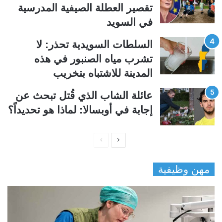
تقصير العطلة الصيفية المدرسیة
في السويد
السلطات السويدية تحذر: لا
تشرب مياه الصنبور في هذه
المدينة للاشتباه بتخريب
عائلة الشاب الذي قُتل تبحث عن
إجابة في أوبسالا: لماذا هو تحديداً؟
ا
ا
ل
ل
مهن وظيفية
ص
ص
ف
ف
ح
ح
ة
ة