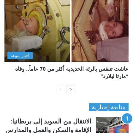
أخبار منوعة
عاشت تتنفس بالرئة الحديدية أكثر من 70 عاماً.. وفاة
“مارثا ليلارد”
ا
ا
ل
ل
متابعة إخبارية
ص
ص
ف
ف
الانتقال من السويد إلى بريطانيا:
ح
ح
الإقامة والسكن والعمل والمدارس
ة
ة