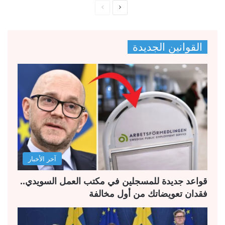
ا
ا
ل
ل
ص
ص
القوانين الجديدة
ف
ف
ح
ح
ة
ة
ا
ا
ل
ل
ت
س
ا
ا
ل
ب
آخر الأخبار
ي
ق
ة
ة
قواعد جديدة للمسجلين في مكتب العمل السويدي..
فقدان تعويضاتك من أول مخالفة