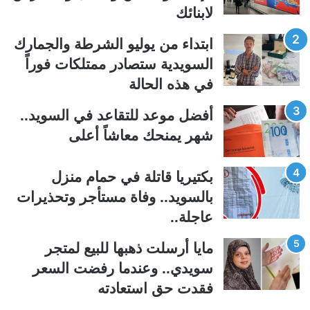
لابنائك
ا
ا
ل
ل
ابتداء من يوليو الشرطة والجمارك
ت
س
السويدية ستصادر ممتلكات فوراً
ا
ا
في هذه الحالة
ل
ب
ي
ق
أفضل موعد للتقاعد في السويد..
ة
ة
شهر يمنحك معاشاً أعلى
بكتيريا قاتلة في حمام منزل
بالسويد.. وفاة مستأجر وتحذيرات
عاجلة..
مايا أرسلت ذهبها للبيع لمتجر
سويدي.. وعندما رفضت السعر
فقدت حق استعادته