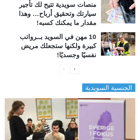
منصات سويدية تتيح لك تأجير
سيارتك وتحقيق أرباح… وهذا
مقدار ما يمكنك كسبه!
10 مهن في السويد بــرواتب
كبيرة ولكنها ستجعلك مريض
نفسيًا وجسديًا!
ا
ا
ل
ل
الجنسية السويدية
ص
ص
ف
ف
ح
ح
ة
ة
ا
ا
ل
ل
ت
س