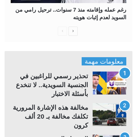
رغم عمله وإقامته منذ 7 سنوات.. ترحيل رامي من
السويد لعدم إثبات هويته
ا
ا
ل
ل
ص
ص
ف
ف
معلومات مهمة
ح
ح
ة
ة
تحذير رسمي للراغبين في
ا
ا
الجنسية السويدية.. لا تنخدع
ل
ل
بأسئلة الاختبار
ت
س
مخالفة هذه الإشارة المرورية
ا
ا
تكلفك مخالفة بـ 20 ألف
ل
ب
كرون
ي
ق
ة
ة