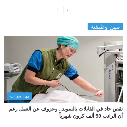
ا
ا
ل
ل
مهن وظيفية
ص
ص
ف
ف
ح
ح
ة
ة
ا
ا
ل
ل
ت
س
ا
ا
ل
ب
مهن ودورات
ي
ق
ة
ة
نقص حاد في القابلات بالسويد.. وعزوف عن العمل رغم
أن الراتب 50 ألف كرون شهرياً