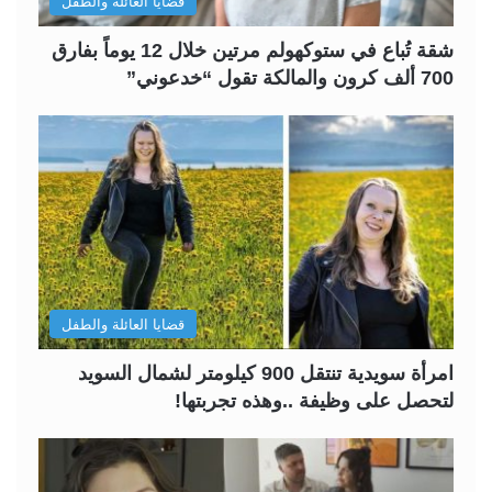
قضايا العائلة والطفل
شقة تُباع في ستوكهولم مرتين خلال 12 يوماً بفارق
700 ألف كرون والمالكة تقول “خدعوني”
قضايا العائلة والطفل
امرأة سويدية تنتقل 900 كيلومتر لشمال السويد
لتحصل على وظيفة ..وهذه تجربتها!