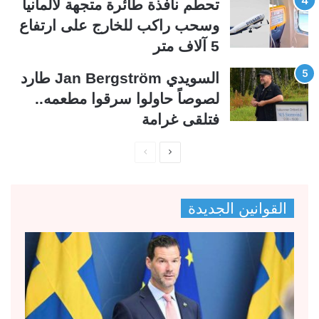
تحطم نافذة طائرة متجهة لألمانيا
وسحب راكب للخارج على ارتفاع
5 آلاف متر
السويدي Jan Bergström طارد
لصوصاً حاولوا سرقوا مطعمه..
فتلقى غرامة
ا
ا
ل
ل
ص
ص
القوانين الجديدة
ف
ف
ح
ح
ة
ة
ا
ا
ل
ل
ت
س