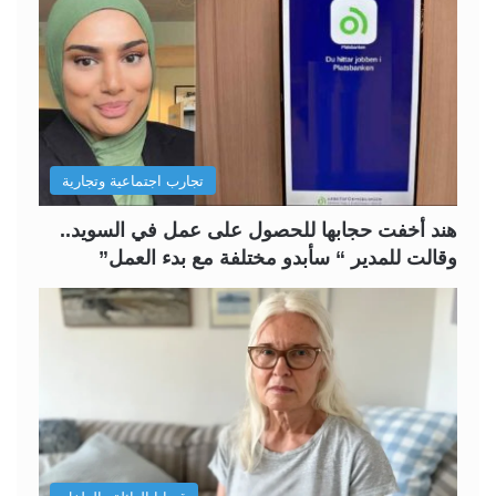
ا
ا
ل
ل
ت
س
ا
ا
ل
ب
تجارب اجتماعية وتجارية
ي
ق
ة
ة
هند أخفت حجابها للحصول على عمل في السويد..
وقالت للمدير “ سأبدو مختلفة مع بدء العمل”