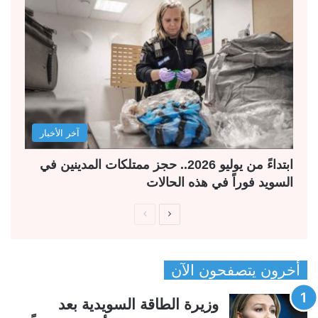
آخر الأخبار
ابتداءً من يوليو 2026.. حجز ممتلكات المدينين في
السويد فوراً في هذه الحالات
ا
ا
ل
ل
ص
ص
أخرون يتصفحون الآن
ف
ف
ح
ح
وزيرة الطاقة السويدية بعد
ة
ة