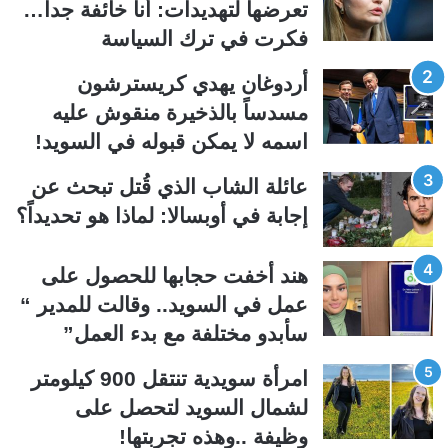
تعرضها لتهديدات: أنا خائفة جداً…
ا
ا
فكرت في ترك السياسة
ل
ل
ت
س
أردوغان يهدي كريسترشون
ا
ا
مسدساً بالذخيرة منقوش عليه
ل
ب
اسمه لا يمكن قبوله في السويد!
ي
ق
عائلة الشاب الذي قُتل تبحث عن
ة
ة
إجابة في أوبسالا: لماذا هو تحديداً؟
هند أخفت حجابها للحصول على
عمل في السويد.. وقالت للمدير “
سأبدو مختلفة مع بدء العمل”
امرأة سويدية تنتقل 900 كيلومتر
لشمال السويد لتحصل على
وظيفة ..وهذه تجربتها!