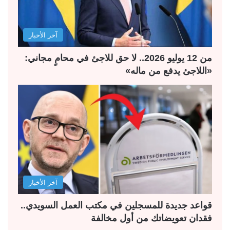
ا
ا
ل
ب
آخر الأخبار
ي
ق
ة
ة
من 12 يوليو 2026.. لا حق للاجئ في محامٍ مجاني:
«اللاجئ يدفع من ماله»
آخر الأخبار
قواعد جديدة للمسجلين في مكتب العمل السويدي..
فقدان تعويضاتك من أول مخالفة