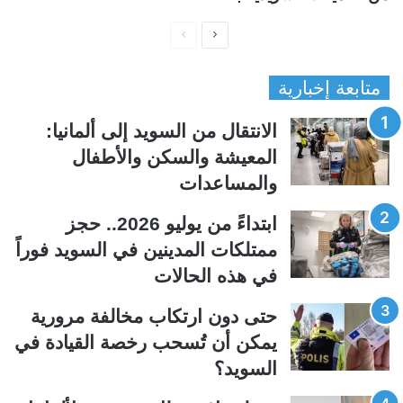
ا
ا
ل
ل
متابعة إخبارية
ص
ص
ف
ف
الانتقال من السويد إلى ألمانيا:
ح
ح
المعيشة والسكن والأطفال
ة
ة
والمساعدات
ا
ا
ل
ل
ابتداءً من يوليو 2026.. حجز
ت
س
ممتلكات المدينين في السويد فوراً
ا
ا
في هذه الحالات
ل
ب
ي
ق
حتى دون ارتكاب مخالفة مرورية
ة
ة
يمكن أن تُسحب رخصة القيادة في
السويد؟