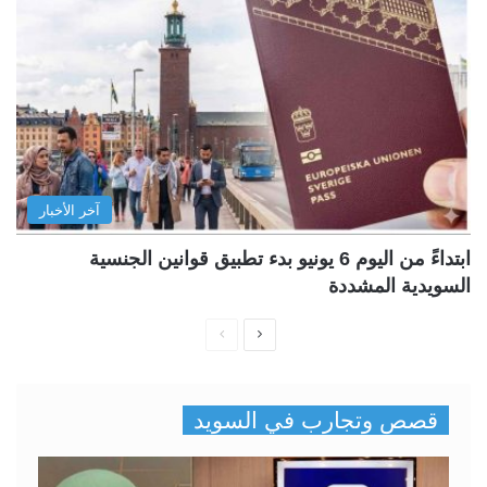
آخر الأخبار
ابتداءً من اليوم 6 يونيو بدء تطبيق قوانين الجنسية
السويدية المشددة
ا
ا
ل
ل
ص
ص
قصص وتجارب في السويد
ف
ف
ح
ح
ة
ة