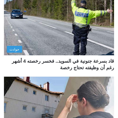
حوادث
قاد بسرعة جنونية في السويد.. فخسر رخصته 4 أشهر
رغم أن وظيفته تحتاج رخصة