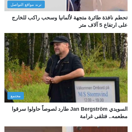
ترند مواقع التواصل
تحطم نافذة طائرة متجهة لألمانيا وسحب راكب للخارج
على ارتفاع 5 آلاف متر
مجتمع
السويدي Jan Bergström طارد لصوصاً حاولوا سرقوا
مطعمه.. فتلقى غرامة