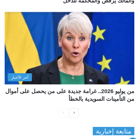
والمالك يرفض والمحكمة تتدخل
آخر الأخبار
من يوليو 2026.. غرامة جديدة على من يحصل على أموال
من التأمينات السويدية بالخطأ
ا
ا
ل
ل
متابعة إخبارية
ص
ص
ف
ف