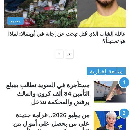
مجتمع
عائلة الشاب الذي قُتل تبحث عن إجابة في أوبسالا: لماذا
هو تحديداً؟
ا
ا
ل
ل
متابعة إخبارية
ص
ص
ف
ف
مستأجرة في السويد تطالب بمبلغ
ح
ح
التأمين 84 ألف كرون والمالك
ة
ة
يرفض والمحكمة تتدخل
ا
ا
ل
ل
من يوليو 2026.. غرامة جديدة
ت
س
على من يحصل على أموال من
ا
ا