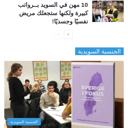
10 مهن في السويد بــرواتب
كبيرة ولكنها ستجعلك مريض
نفسيًا وجسديًا!
ا
ا
ل
ل
الجنسية السويدية
ص
ص
ف
ف
ح
ح
ة
ة
ا
ا
ل
ل
ت
س
ا
ا
ل
ب
الجنسية السويدية
ي
ق