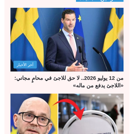
ح
ح
ة
ة
ا
ا
ل
ل
ت
س
ا
ا
ل
ب
آخر الأخبار
ي
ق
ة
ة
من 12 يوليو 2026.. لا حق للاجئ في محامٍ مجاني:
«اللاجئ يدفع من ماله»