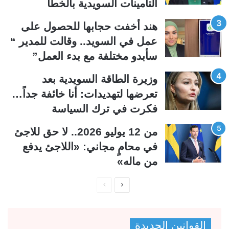
التأمينات السويدية بالخطأ
ل
ب
ي
ق
هند أخفت حجابها للحصول على
ة
ة
عمل في السويد.. وقالت للمدير “
سأبدو مختلفة مع بدء العمل”
وزيرة الطاقة السويدية بعد
تعرضها لتهديدات: أنا خائفة جداً…
فكرت في ترك السياسة
من 12 يوليو 2026.. لا حق للاجئ
في محامٍ مجاني: «اللاجئ يدفع
من ماله»
ا
ا
ل
ل
ص
ص
القوانين الجديدة
ف
ف