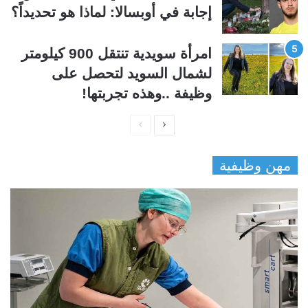
إجابة في أوبسالا: لماذا هو تحديداً؟
امرأة سويدية تنتقل 900 كيلومتر
لشمال السويد لتحصل على
وظيفة ..وهذه تجربتها!
ا
ا
ل
ل
مهن وظيفية
ص
ص
ف
ف
ح
ح
ة
ة
ا
ا
ل
ل
ت
س
ا
ا