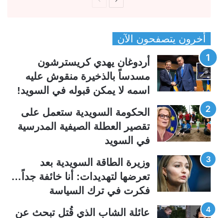
ا
ا
ل
ل
ص
ص
أخرون يتصفحون الآن
ف
ف
ح
ح
أردوغان يهدي كريسترشون
ة
ة
مسدساً بالذخيرة منقوش عليه
ا
ا
اسمه لا يمكن قبوله في السويد!
ل
ل
ت
س
الحكومة السويدية ستعمل على
ا
ا
تقصير العطلة الصيفية المدرسیة
ل
ب
في السويد
ي
ق
وزيرة الطاقة السويدية بعد
ة
ة
تعرضها لتهديدات: أنا خائفة جداً…
فكرت في ترك السياسة
عائلة الشاب الذي قُتل تبحث عن