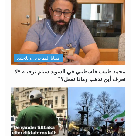
ح
ح
ة
ة
ا
ا
ل
ل
ت
س
ا
ا
ل
ب
قضايا المهاجرين واللاجئين
ي
ق
ة
ة
محمد طبيب فلسطيني في السويد سيتم ترحيله “لا
نعرف أين نذهب وماذا نفعل؟”