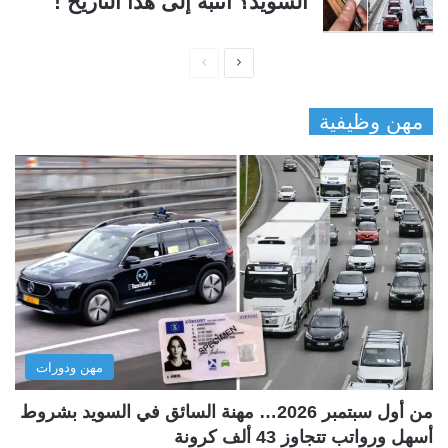
السويد؟ انتبه إلى هذا التاريخ !
ا
ا
ل
ل
مهن وظيفية
ص
ص
ف
ف
ح
ح
ة
ة
ا
ا
ل
ل
ت
س
ا
ا
ل
ب
مهن ودورات
ي
ق
ة
ة
من أول سبتمبر 2026… مهنة السائق في السويد بشروط
أسهل ورواتب تتجاوز 43 ألف كرونة