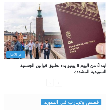
آخر الأخبار
ابتداءً من اليوم 6 يونيو بدء تطبيق قوانين الجنسية
السويدية المشددة
ا
ا
ل
ل
ص
ص
قصص وتجارب في السويد
ف
ف