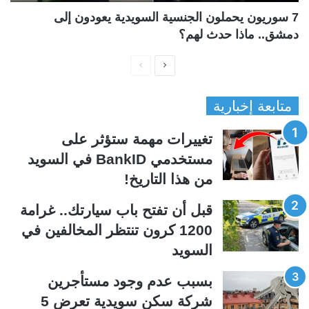
7 سوريون يحملون الجنسية السويدية يعودون إلى
دمشق.. ماذا حدث لهم؟
ا
ا
ل
ل
متابعة إخبارية
ص
ص
ف
ف
تغييرات مهمة ستؤثر على
ح
ح
مستخدمي BankID في السويد
ة
ة
من هذا التاريخ!
ا
ا
ل
ل
قبل أن تفتح باب سيارتك.. غرامة
ت
س
1200 كرون تنتظر المخالفين في
ا
ا
السويد
ل
ب
ي
ق
بسبب عدم وجود مستأجرين
ة
ة
شركة سكن سويدية تعرض 5