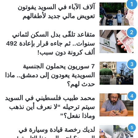
ح
ح
آلاف الآباء في السويد يفوتون
ة
ة
تعويض مالي جديد لأطفالهم
ا
ا
ل
ل
متقاعد تلقّى بدل السكن لثماني
ت
س
سنوات.. ثم جاءه قرار بإعادة 492
ا
ا
ألف كرونة دون سبب!
ل
ب
ي
ق
7 سوريون يحملون الجنسية
ة
ة
السويدية يعودون إلى دمشق.. ماذا
حدث لهم؟
محمد طبيب فلسطيني في السويد
سيتم ترحيله “لا نعرف أين نذهب
وماذا نفعل؟”
لديك رخصة قيادة وسيارة في