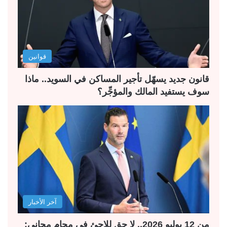
ل
ل
ت
س
ا
ا
ل
ب
قوانين
ي
ق
ة
ة
قانون جديد يسهّل تأجير المساكن في السويد.. ماذا
سوف يستفيد المالك والمؤجِّر؟
آخر الأخبار
من 12 يوليو 2026.. لا حق للاجئ في محامٍ مجاني: