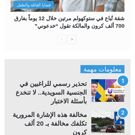
قضايا العائلة والطفل
شقة تُباع في ستوكهولم مرتين خلال 12 يوماً بفارق
700 ألف كرون والمالكة تقول “خدعوني”
ا
ا
ل
ل
ص
ص
ف
ف
معلومات مهمة
ح
ح
ة
ة
تحذير رسمي للراغبين في
ا
ا
الجنسية السويدية.. لا تنخدع
ل
ل
بأسئلة الاختبار
ت
س
مخالفة هذه الإشارة المرورية
ا
ا
تكلفك مخالفة بـ 20 ألف
ل
ب
كرون
ي
ق