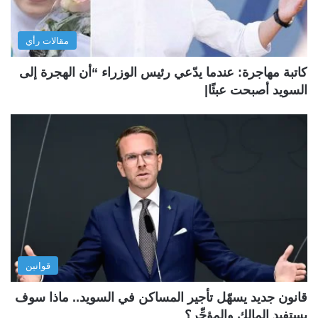
مقالات رأي
كاتبة مهاجرة: عندما يدّعي رئيس الوزراء “أن الهجرة إلى
السويد أصبحت عبئًا|
قوانين
قانون جديد يسهّل تأجير المساكن في السويد.. ماذا سوف
يستفيد المالك والمؤجِّر؟