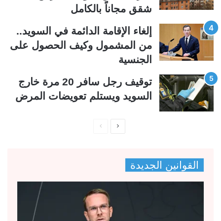
شقق مجاناً بالكامل
إلغاء الإقامة الدائمة في السويد..
من المشمول وكيف الحصول على
الجنسية
توقيف رجل سافر 20 مرة خارج
السويد ويستلم تعويضات المرض
ا
ا
ل
ل
ص
ص
القوانين الجديدة
ف
ف
ح
ح
ة
ة
ا
ا