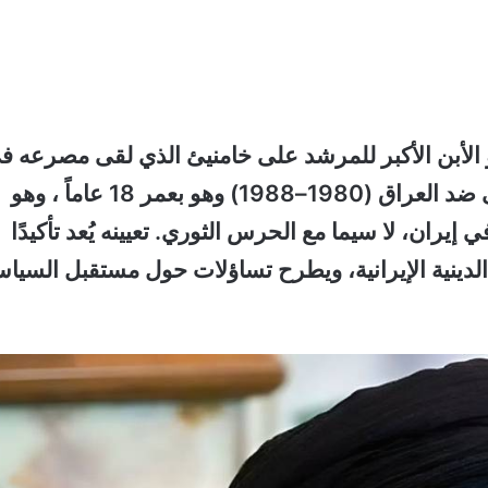
خامنئي، المولود في 8 سبتمبر 1969، هو الأبن الأكبر للمرشد على خامنيئ الذي لقى مصرعه 
قصف إسرائيلي، وشارك في حرب الخليج الأولى ضد العراق (1980–1988) وهو بعمر 18 عاماً ، وهو
ران، لا سيما مع الحرس الثوري. تعيينه يُعد تأكيدًا
لدينية الإيرانية، ويطرح تساؤلات حول مستقبل السياس