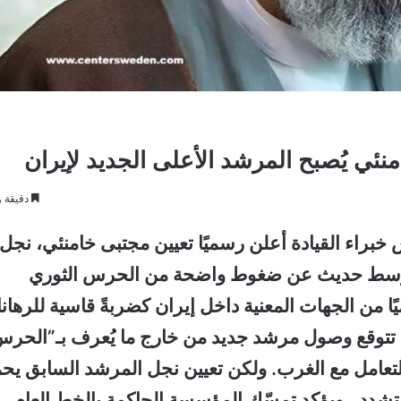
ئي يُصبح المرشد الأعلى الجديد لإيران
دقيقة و
براء القيادة
أعلن رسميًا تعيين
مجتبى خامنئي
، نجل
، وسط حديث عن ضغوط واضحة من
الحرس الثوري
ًا من الجهات المعنية داخل إيران كضربةً قاسية للرهان
انت تتوقع وصول مرشد جديد من خارج ما يُعرف بـ”الحر
 التعامل مع الغرب. ولكن تعيين نجل المرشد السابق يح
شدد ، ويؤكد تمسّك المؤسسة الحاكمة بالخط العام