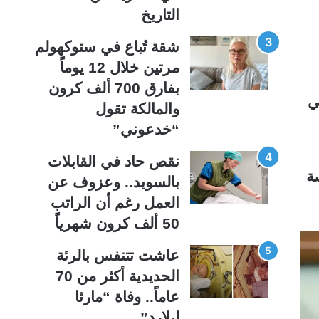
ة
ة
التاريخ
شقة تُباع في ستوكهولم
مرتين خلال 12 يوماً
بفارق 700 ألف كرون
في
والمالكة تقول
“خدعوني”
نقص حاد في القابلات
ة
بالسويد.. وعزوف عن
العمل رغم أن الراتب
50 ألف كرون شهرياً
عاشت تتنفس بالرئة
الحديدية أكثر من 70
عاماً.. وفاة “مارثا
ليلارد”