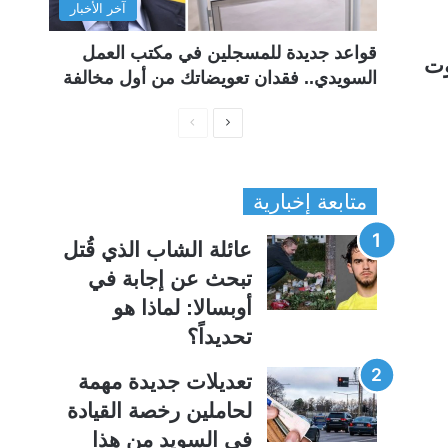
آخر الأخبار
قواعد جديدة للمسجلين في مكتب العمل
وت
السويدي.. فقدان تعويضاتك من أول مخالفة
ا
ا
ل
ل
ص
ص
متابعة إخبارية
ف
ف
ح
ح
عائلة الشاب الذي قُتل
ة
ة
تبحث عن إجابة في
ا
ا
أوبسالا: لماذا هو
ل
ل
تحديداً؟
ت
س
ا
ا
تعديلات جديدة مهمة
ل
ب
لحاملين رخصة القيادة
ي
ق
في السويد من هذا