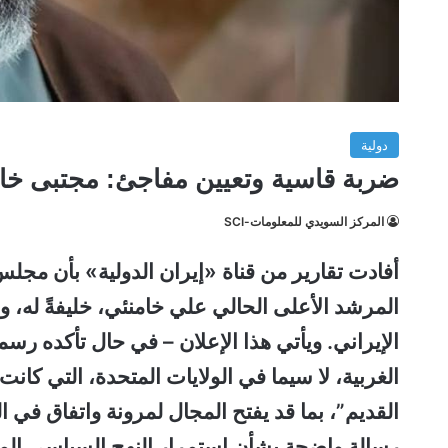
دولية
ضربة قاسية وتعيين مفاجئ: مجتبى خامن
المركز السويدي للمعلومات-SCI
أفادت تقارير من قناة «إيران الدولية» بأن
مجلس خ
المرشد الأعلى الحالي
علي خامنئي
، خليفةً له
الإيراني
. ويأتي هذا الإعلان – في حال تأكده رسمي
الغربية، لا سيما في الولايات المتحدة، التي ك
القديم”، بما قد يفتح المجال لمرونة واتفاق في
رسالة واضحة بشأن استمرار النهج السياسي المت