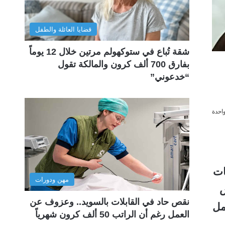
قضايا العائلة والطفل
شقة تُباع في ستوكهولم مرتين خلال 12 يوماً
بفارق 700 ألف كرون والمالكة تقول
“خدعوني”
احدة
ات
مهن ودورات
س
نقص حاد في القابلات بالسويد.. وعزوف عن
مل
العمل رغم أن الراتب 50 ألف كرون شهرياً