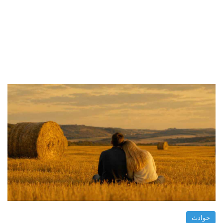
حوادث