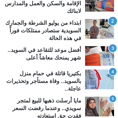
الإقامة والسكن والعمل والمدارس
ة
ة
لابنائك
ا
ا
ل
ل
ابتداء من يوليو الشرطة والجمارك
ت
س
السويدية ستصادر ممتلكات فوراً
ا
ا
في هذه الحالة
ل
ب
ي
ق
أفضل موعد للتقاعد في السويد..
ة
ة
شهر يمنحك معاشاً أعلى
بكتيريا قاتلة في حمام منزل
بالسويد.. وفاة مستأجر وتحذيرات
عاجلة..
مايا أرسلت ذهبها للبيع لمتجر
سويدي.. وعندما رفضت السعر
فقدت حق استعادته