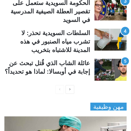
الحكومة السويدية ستعمل على
ة
ة
تقصير العطلة الصيفية المدرسیة
في السويد
السلطات السويدية تحذر: لا
تشرب مياه الصنبور في هذه
المدينة للاشتباه بتخريب
عائلة الشاب الذي قُتل تبحث عن
إجابة في أوبسالا: لماذا هو تحديداً؟
ا
ا
ل
ل
مهن وظيفية
ص
ص
ف
ف
ح
ح
ة
ة