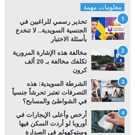
ف
ف
معلومات مهمة
ح
ح
ة
ة
تحذير رسمي للراغبين في
ا
ا
الجنسية السويدية.. لا تنخدع
ل
ل
بأسئلة الاختبار
ت
س
مخالفة هذه الإشارة المرورية
ا
ا
تكلفك مخالفة بـ 20 ألف
ل
ب
كرون
ي
ق
ة
ة
الشرطة السويدية: هذه
التصرفات تعتبر تحرشاً جنسياً
في الشواطئ والمسابح؟
أرخص وأعلى الإيجارات في
أوروبا لو أردت السكن فيها
وستوكهولم في الصدارة