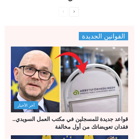
ا
ا
ل
ل
ص
ص
القوانين الجديدة
ف
ف
ح
ح
ة
ة
ا
ا
ل
ل
ت
س
ا
ا
ل
ب
آخر الأخبار
ي
ق
ة
ة
قواعد جديدة للمسجلين في مكتب العمل السويدي..
فقدان تعويضاتك من أول مخالفة