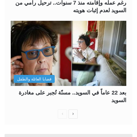
رغم عمله وإقامته منذ 7 سنوات.. ترحيل رامي من
السويد لعدم إثبات هويته
قضايا العائلة والطفل
بعد 22 عاماً في السويد.. مسنّة تُجبر على مغادرة
السويد
ا
ا
ل
ل
ص
ص