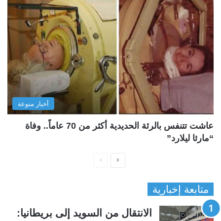
أخبار منوعة
عاشت تتنفس بالرئة الحديدية أكثر من 70 عاماً.. وفاة
“مارثا ليلارد”
ا
ا
ل
ل
متابعة إخبارية
ص
ص
ف
ف
الانتقال من السويد إلى بريطانيا:
ح
ح