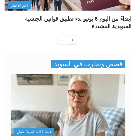
آخر الأخبار
ابتداءً من اليوم 6 يونيو بدء تطبيق قوانين الجنسية
السويدية المشددة
ا
ا
ل
ل
ص
ص
قصص وتجارب في السويد
ف
ف
ح
ح
ة
ة
ا
ا
ل
ل
ت
س
ا
ا
ل
ب
قضايا العائلة والطفل
ي
ق