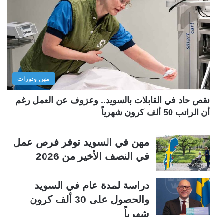
ا
ا
ل
ل
ت
س
ا
ا
ل
ب
مهن ودورات
ي
ق
ة
ة
نقص حاد في القابلات بالسويد.. وعزوف عن العمل رغم
أن الراتب 50 ألف كرون شهرياً
مهن في السويد توفر فرص عمل
في النصف الأخير من 2026
دراسة لمدة عام في السويد
والحصول على 30 ألف كرون
شهرياً