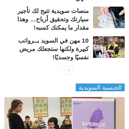
منصات سويدية تتيح لك تأجير
سيارتك وتحقيق أرباح… وهذا
مقدار ما يمكنك كسبه!
10 مهن في السويد بــرواتب
كبيرة ولكنها ستجعلك مريض
نفسيًا وجسديًا!
ا
ا
ل
ل
الجنسية السويدية
ص
ص
ف
ف
ح
ح
ة
ة
ا
ا
ل
ل