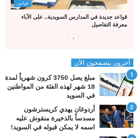
قوانين
قواعد جديدة في المدارس السويدية.. على الآباء
معرفة التفاصيل
ا
ا
ل
ل
ص
ص
أخرون يتصفحون الآن
ف
ف
ح
ح
مبلغ يصل 3750 كرون شهرياً لمدة
ة
ة
18 شهر لهذه الفئة من المواطنين
ا
ا
في السويد
ل
ل
ت
س
أردوغان يهدي كريسترشون
ا
ا
مسدساً بالذخيرة منقوش عليه
ل
ب
اسمه لا يمكن قبوله في السويد!
ي
ق